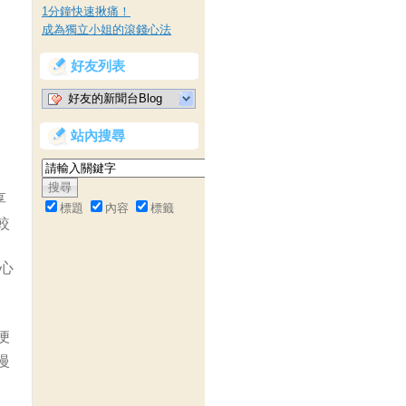
1分鐘快速揪痛！
成為獨立小姐的滾錢心法
好友列表
好友的新聞台Blog
站內搜尋
享
標題
內容
標籤
較
心
便
慢