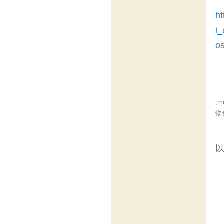
h
i
o
,
物
以