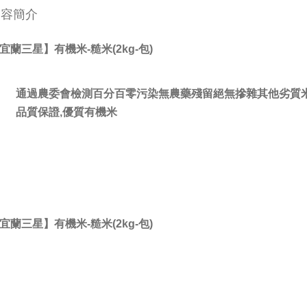
內容簡介
宜蘭三星】有機米-糙米(2kg-包)
通過農委會檢測百分百零污染無農藥殘留絕無摻雜其他劣質
品質保證,優質有機米
宜蘭三星】有機米-糙米(2kg-包)