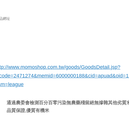
品網址
ttp://www.momoshop.com.tw/goods/GoodsDetail.jsp?
_code=2471274
&memid=6000000188&cid=apuad&oid=
sm=league
通過農委會檢測百分百零污染無農藥殘留絕無摻雜其他劣質
品質保證,優質有機米