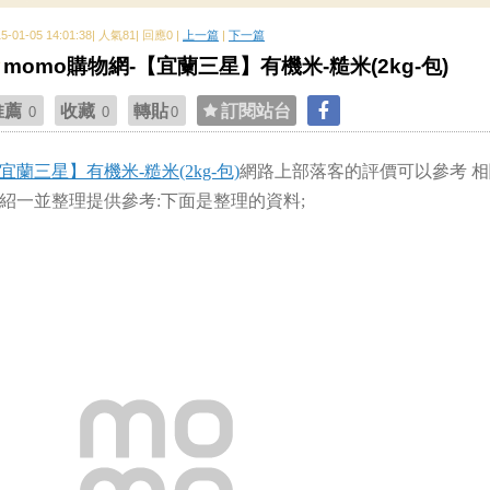
15-01-05 14:01:38| 人氣81| 回應0 |
上一篇
|
下一篇
momo購物網-【宜蘭三星】有機米-糙米(2kg-包)
推薦
收藏
轉貼
訂閱站台
0
0
0
宜蘭三星】有機米-糙米(2kg-包)
網路上部落客的評價可以參考 相
紹一並整理提供參考:下面是整理的資料;