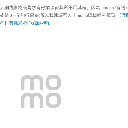
大網路購物網為求有好業績都無所不用其極。因為momo都有送3
或是500元的折價卷!所以我建議可以上momo購物網來購買(
【宜
星】有機米-糙米(2kg-包)
)