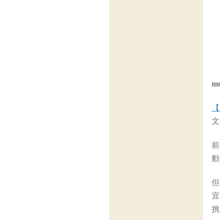
m
【
文
前
動
但
宜
挑