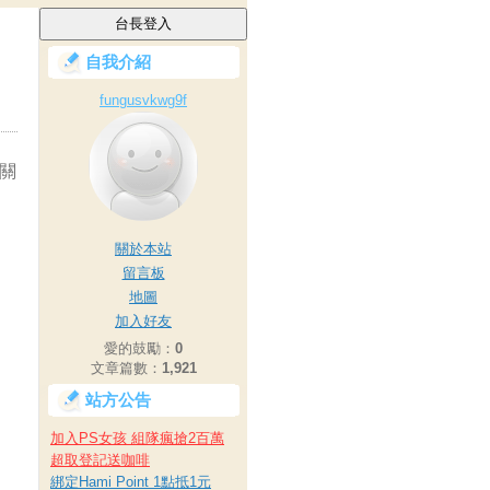
自我介紹
fungusvkwg9f
關
關於本站
留言板
地圖
加入好友
愛的鼓勵：
0
文章篇數：
1,921
站方公告
加入PS女孩 組隊瘋搶2百萬
超取登記送咖啡
綁定Hami Point 1點抵1元