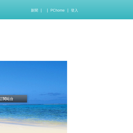
|
|
|
新聞
PChome
登入
訂閱站台