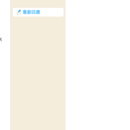
最新回應
米