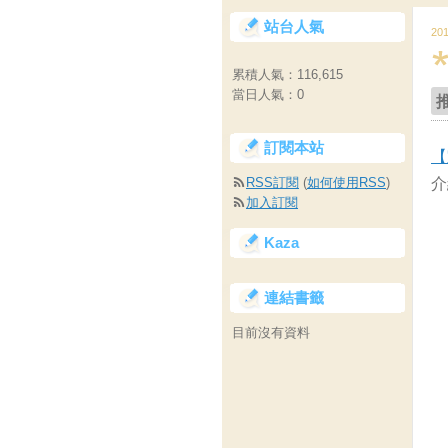
站台人氣
20
累積人氣：
116,615
當日人氣：
0
訂閱本站
【
RSS訂閱
(
如何使用RSS
)
介
加入訂閱
Kaza
連結書籤
目前沒有資料