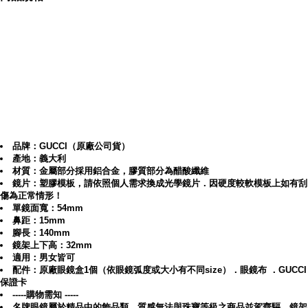
GUCCI-時尚光學眼鏡(透
品牌：GUCCI（原廠公司貨）
今天的你(妳)有何行程，是去上班？跑業務？簽約？應徵工作？還是參加par
產地：義大利
材質：金屬部分採用鋁合金，膠質部分為醋酸纖維
走什麼風格？是美艷風？貴婦風？氣質路線？酷炫路線？還是斯文路線？
鏡片：塑膠模板，請依照個人需求換成光學鏡片．因硬度較軟模板上如有刮
傷為正常情形！
對方都是以看臉為主，所以您想把自己打造成怎樣的感覺呢，在不同場合
單鏡面寬：54mm
可缺少的配件，選一款讓自己加分百倍的太陽眼鏡或眼鏡來裝扮自己吧！
鼻距：15mm
腳長：140mm
鏡架上下高：32mm
適用：男女皆可
配件：原廠眼鏡盒1個（依眼鏡弧度或大小有不同size）．眼鏡布 ．GUCCI
保證卡
↓透明黃
-----購物需知 -----
名牌眼鏡屬於精品中的飾品類，質感無法與珠寶等級之商品並駕齊驅，鏡架