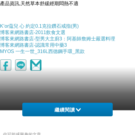
產品資訊,天然草本舒緩經期悶熱不適
K’or蔻兒 心 約定0.1克拉鑽石戒指(男)
博客來網路書店-2011飲食文選
博客來網路書店-型男大主廚3：阿基師詹姆士嚴選料理
博客來網路書店-認識常用中藥3
MYOS 一生一世_316L西德鋼手環_黑款
繼續閱讀
你可能感興趣的文章