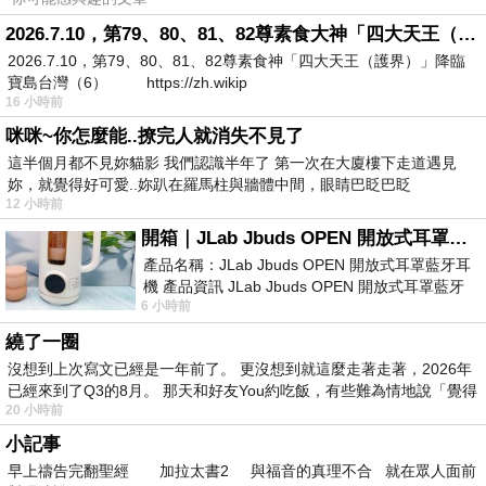
2026.7.10，第79、80、81、82尊素食大神「四大天王（護界）」降臨寶島台灣（6）
2026.7.10，第79、80、81、82尊素食神「四大天王（護界）」降臨
寶島台灣（6） https://zh.wikip
16 小時前
咪咪~你怎麼能..撩完人就消失不見了
這半個月都不見妳貓影 我們認識半年了 第一次在大廈樓下走道遇見
妳，就覺得好可愛..妳趴在羅馬柱與牆體中間，眼睛巴眨巴眨
12 小時前
開箱｜JLab Jbuds OPEN 開放式耳罩藍牙耳機 - 設計美學，輕巧、透氣、環境音全物理達成！
產品名稱：JLab Jbuds OPEN 開放式耳罩藍牙耳
機 產品資訊 JLab Jbuds OPEN 開放式耳罩藍牙
6 小時前
耳機評語：非常有特色，值得喜愛美型工
繞了一圈
沒想到上次寫文已經是一年前了。 更沒想到就這麼走著走著，2026年
已經來到了Q3的8月。 那天和好友You約吃飯，有些難為情地說「覺得
20 小時前
小記事
早上禱告完翻聖經 加拉太書2 與福音的真理不合 就在眾人面前