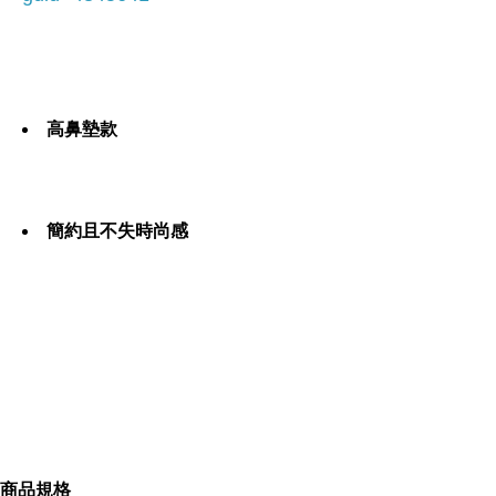
高鼻墊款
簡約且不失時尚感
內容簡介
GUCCI-時尚光學眼鏡(透明黃)
商品規格