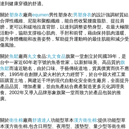
達到健康穿襪的舒適。
關於
塑身衣
廠商
equmen
男性塑身衣:
男塑身衣
的設計強調材質結
合彈性纖維、尼龍和聚酯纖維，能自然收緊腰腹脂肪、提拉肩
膀，更可以和緩地拉直背部，以達到調整姿勢身型。在最大極限
活動中，協助支撐核心肌肉、手肘和前臂，藉由保持肌肉溫暖、
提升身體機能和改善姿勢，幫助提升運動時的最佳肌能和減少受
傷風險。
關於
魚鬆
廠商
丸文
食品:
丸文食品
旗聚一堂創立於民國39年，是
台中一家近60年老字號的魚香世家，以新鮮味美、高品質的
旗
魚鬆
而遠近馳名，由於口味、手藝傳統道地，貨真價實而供不應
求。1995年在創辦人梁火村的大力經營下，於台中縣大裡工業
區購置土地，興建近千坪的現代自動化安全衛生廠房，全面提升
產品品質、增加產量，並由魚產結合農產製造更多元化調理美
食。2002年又導入品牌形象旗聚一堂而致力於產品包裝的推
廣。
關於
衛生棉
廠商
舒適達人
功能型草本
漢方衛生棉
:提供功能型草
本漢方衛生棉,包含日用型、夜用型、護墊型、量少型等衛生棉