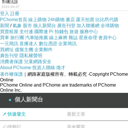
對磯法說
2026-08-07
登入
註冊
PChome首頁
線上購物
24h購物
書店
露天拍賣
比比昂代購
新聞
/
氣象
股市
個人新聞台
廣告刊登
加入聯播網
全球購物
買賣租屋
支付連
國際連
Pi 拍錢包
旅遊
服務中心
買車
旅行團
汽車險推薦
線上麻將
雜誌
星座命理
會員中心
一元簡訊
直播達人
數位憑證
企業簡訊
買網址
虛擬主機
企業郵件
廣告刊登
隱私權聲明
消費者保護
兒童網路安全
About PChome
投資人聯絡
徵才
著作權保護
｜網路家庭版權所有、轉載必究
‧Copyright PChome
Online
PChome Online and PChome are trademarks of PChome
Online Inc.
個人新聞台
快速發文
最新文章
心情雜記
美食饗宴