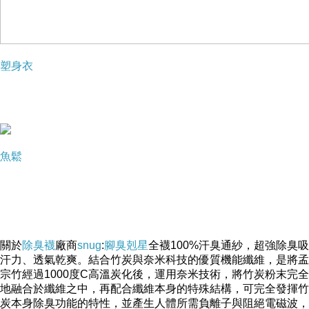
塑身衣
魚鬆
關於
除臭襪
廠商
snug
:
腳臭剋星
全襪100%汗臭通紗，超強除臭吸
汗力、透氣乾爽。結合竹炭與奈米科技的優質機能纖維，是將孟
宗竹經過1000度C高溫炭化後，運用奈米技術，將竹炭粉末完全
地融合於纖維之中，再配合纖維本身的特殊結構，可完全發揮竹
炭本身除臭功能的特性，並產生人體所需負離子與阻絕電磁波，