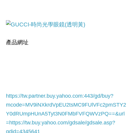
產品網址
https://tw.partner.buy.yahoo.com:443/gd/buy?
mcode=MV9iNXkrdVpEU2tsMC9FUlVFc2pmSTY2
Y0dRUmpHUnA5Tyt3N0FMbFVFQWVzPQ==&url
=
https://tw.buy.yahoo.com/gdsale/gdsale.asp?
gdid=4345641