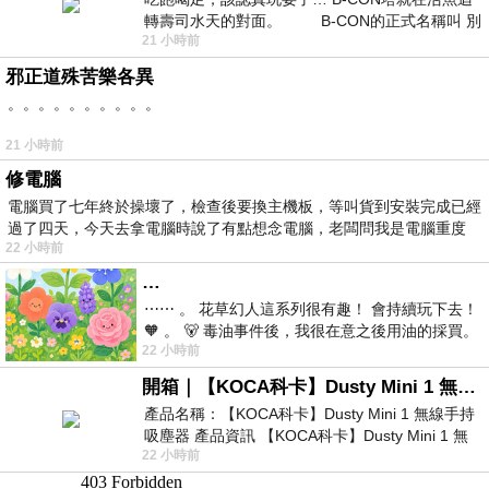
轉壽司水天的對面。 B-CON的正式名稱叫 別
21 小時前
邪正道殊苦樂各異
。。。。。。。。。。
21 小時前
修電腦
電腦買了七年終於操壞了，檢查後要換主機板，等叫貨到安裝完成已經
過了四天，今天去拿電腦時說了有點想念電腦，老闆問我是電腦重度
22 小時前
…
⋯⋯ 。 花草幻人這系列很有趣！ 會持續玩下去！
🧡 。 🐻 毒油事件後，我很在意之後用油的採買。
22 小時前
前天購買了我之前就很愛
開箱｜【KOCA科卡】Dusty Mini 1 無線手持吸塵器
產品名稱：【KOCA科卡】Dusty Mini 1 無線手持
吸塵器 產品資訊 【KOCA科卡】Dusty Mini 1 無
22 小時前
線手持吸塵器評語： 能吸、能吹兼具兩