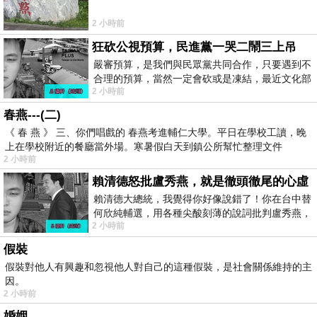
2 小時前
狂砍公視預算，民進黨一哭二鬧三上吊
嚴審預算，是我們與民眾黨共同合作，只要遇到不
合理的預算，當然一定會砍或是凍結，最近文化部
2 小時前
要編列公視和Taiwan plus預算，在110年
春燕---(二)
《 春 燕 》 三、你們唱戲的 春燕考進輔仁大學。平日在學校工讀，晚
上在學校附近的餐廳當外場。寒暑假白天到鎮公所幫忙整理文件
2 小時前
賴清德怒批盧秀燕，就是徹頭徹尾的心虛
賴清德大總統，我覺得你好像說錯了！你在台中替
何欣純輔選，用各種尖酸刻薄的說詞批判盧秀燕，
2 小時前
罵她施政滿意度輸給陳其邁，甚至還說盧
假裝
假裝對他人有興趣和忽視他人對自己的這種假裝，是社會關係維持的主
因。
2 小時前
婚姻