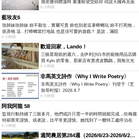
感受微弱體溫時 重逢盼望交給祢 祢說天國再見面
8 小時前
此刻忍淚說別離 他日靈魂再
藍玫友6
玫師妹玫師妹 妳不殺生，實屬可貴 妳也別老逗著蟑螂玩 妳不打死牠，
抓弄牠 這...打蟑螂當打地鼠 也是項可愛的遊戲？ 是說，滿院
8 小時前
歡迎回家，Lando！
三個星期前的週六，去伊利沙白市的寵物用品店購
買 Kylo 的零食。那家店有賣虎皮鸚鵡，我每次光
9 小時前
顧都會去看一下。他們偶爾會引進 C
非馬英文詩作〈Why I Write Poetry〉
非馬英文詩作〈Why I Write Poetry〉刊登于《芝
加哥时报》2026.8.7
9 小時前
阿我阿龍 58
監視行動持續了三個多月。他們或許只需一半的時間就能完成，但梅麗
特卻異常謹慎。或者說，比平常更謹慎。她找到了一艘特工處停泊在
9 小時前
週間農居第284週（2026/6/23-2026/6/24) 夏至 金黃稻浪洋溢豐收喜悅