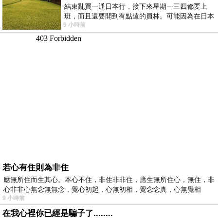
結束亂買一通日本行，接下來星期一三四都要上
班，而且還要開到有點遠的員林。可能因為在日本
9 小時前
花不少錢，星期一出門上班時，心裡沒有一
若心有住則為非住
應無所住而生其心。本心不住，非住非非住，應生無所住心，無住，非
心非非心無念無無念，覺心初起，心無初相，覺念念真，心無覺相
9 小時前
在我心裡你已經是騙子了........