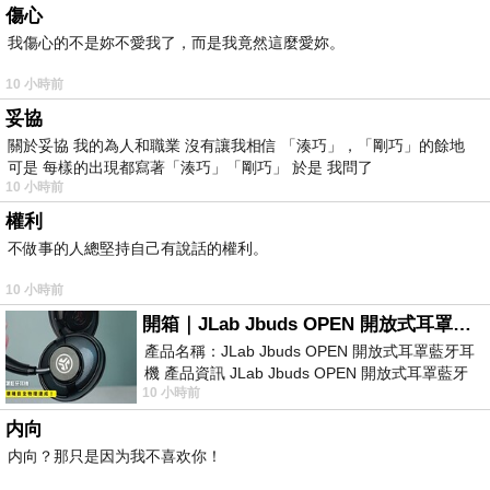
傷心
我傷心的不是妳不愛我了，而是我竟然這麼愛妳。
10 小時前
妥協
關於妥協 我的為人和職業 沒有讓我相信 「湊巧」，「剛巧」的餘地
可是 每樣的出現都寫著「湊巧」「剛巧」 於是 我問了
10 小時前
權利
不做事的人總堅持自己有說話的權利。
10 小時前
開箱｜JLab Jbuds OPEN 開放式耳罩藍牙耳機 - 設計美學，輕巧、透氣、環境音全物理達成！
產品名稱：JLab Jbuds OPEN 開放式耳罩藍牙耳
機 產品資訊 JLab Jbuds OPEN 開放式耳罩藍牙
10 小時前
耳機評語：非常有特色，值得喜愛美型工
内向
内向？那只是因为我不喜欢你！