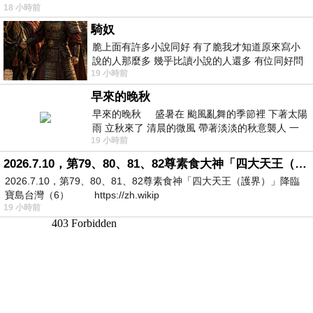
18 小時前
騎奴
脆上面有許多小說同好 有了脆我才知道原來寫小
說的人那麼多 幾乎比讀小說的人還多 有位同好問
19 小時前
了一個問題 她說為什麼高中文學獎的
早來的晚秋
早來的晚秋 盛暑在 颱風亂舞的季節裡 下著太陽
雨 立秋來了 清晨的微風 帶著淡淡的秋意襲人 一
19 小時前
下子 又被赤
2026.7.10，第79、80、81、82尊素食大神「四大天王（護界）」降臨寶島台灣（6）
2026.7.10，第79、80、81、82尊素食神「四大天王（護界）」降臨
寶島台灣（6） https://zh.wikip
19 小時前