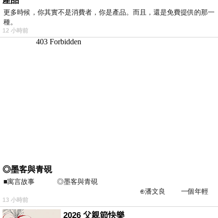
產品
更多時候，你其實不是消費者，你是產品。而且，還是免費提供的那一
種。
12 小時前
◎墨客與青硯
■寓言故事 ◎墨客與青硯
⊕潘文良 一個年輕
13 小時前
的墨客，在京城的古玩肆裡
2026 父親節快樂