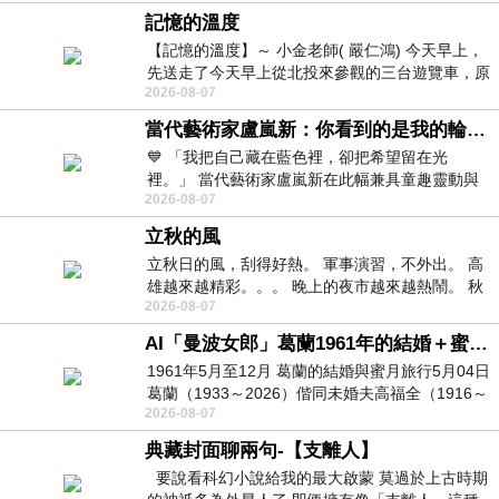
記憶的溫度
【記憶的溫度】～ 小金老師( 嚴仁鴻) 今天早上，
先送走了今天早上從北投來參觀的三台遊覽車，原
2026-08-07
以為展場已經差不多要安靜下來，卻發
當代藝術家盧嵐新：你看到的是我的輪廓，還是你的故事？——藏在藍色裡的希望與光
💙 「我把自己藏在藍色裡，卻把希望留在光
裡。」 當代藝術家盧嵐新在此幅兼具童趣靈動與
2026-08-07
抽象韻味的新作中，用湛藍的羽翼般色塊包覆著
立秋的風
立秋日的風，刮得好熱。 軍事演習，不外出。 高
雄越來越精彩。。。 晚上的夜市越來越熱鬧。 秋
2026-08-07
天的風刮得很熱 夜遊消暑熱。。。
AI「曼波女郎」葛蘭1961年的結婚＋蜜月旅行 #戀上老電影 #葛蘭 #粟子
1961年5月至12月 葛蘭的結婚與蜜月旅行5月04日
葛蘭（1933～2026）偕同未婚夫高福全（1916～
2026-08-07
2004）乘郵輪赴倫敦6月15日於英國倫敦St.S
典藏封面聊兩句-【支離人】
要說看科幻小說給我的最大啟蒙 莫過於上古時期