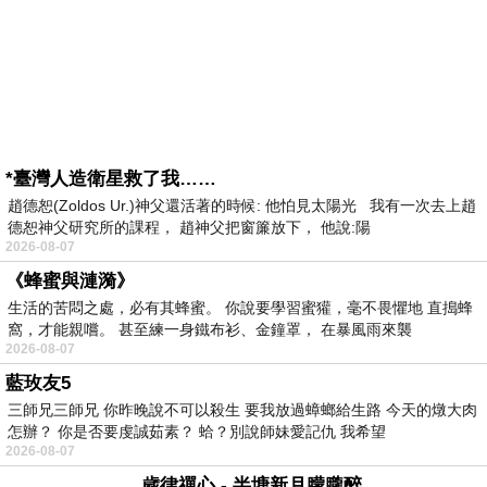
*臺灣人造衛星救了我……
趙德恕(Zoldos Ur.)神父還活著的時候: 他怕見太陽光 我有一次去上趙
德恕神父研究所的課程， 趙神父把窗簾放下， 他說:陽
2026-08-07
《蜂蜜與漣漪》
生活的苦悶之處，必有其蜂蜜。 你說要學習蜜獾，毫不畏懼地 直搗蜂
窩，才能親嚐。 甚至練一身鐵布衫、金鐘罩， 在暴風雨來襲
2026-08-07
藍玫友5
三師兄三師兄 你昨晚說不可以殺生 要我放過蟑螂給生路 今天的燉大肉
怎辦？ 你是否要虔誠茹素？ 蛤？別說師妹愛記仇 我希望
2026-08-07
歲律禪心 - 半塘新月朦朧醉