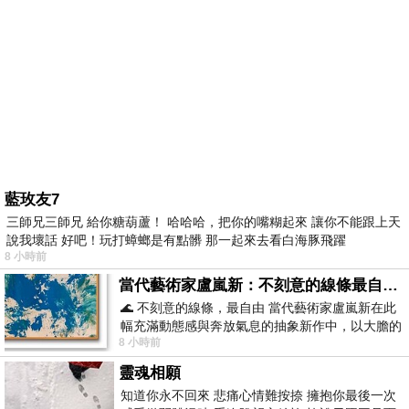
藍玫友7
三師兄三師兄 給你糖葫蘆！ 哈哈哈，把你的嘴糊起來 讓你不能跟上天
說我壞話 好吧！玩打蟑螂是有點髒 那一起來去看白海豚飛躍
8 小時前
當代藝術家盧嵐新：不刻意的線條最自由，讓色彩流動、筆觸自己說話
🌊 不刻意的線條，最自由 當代藝術家盧嵐新在此
幅充滿動態感與奔放氣息的抽象新作中，以大膽的
8 小時前
藍色顏料在白色畫布上揮灑、壓印與流淌
靈魂相願
知道你永不回來 悲痛心情難按捺 擁抱你最後一次