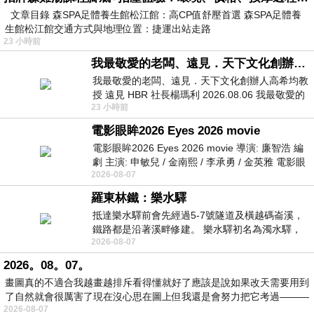
文章目錄 森SPA足體養生館松江館：高CP值舒壓首選 森SPA足體養
生館松江館交通方式與地理位置：捷運出站走路
23 小時前
我最敬愛的老闆、遠見．天下文化創辦人高希均教授
我最敬愛的老闆、遠見．天下文化創辦人高希均教
授 遠見 HBR 社長楊瑪利 2026.08.06 我最敬愛的
23 小時前
老闆、遠見．天下文化創辦人高希均教
電影眼眸2026 Eyes 2026 movie
電影眼眸2026 Eyes 2026 movie 導演: 廉智浩 編
劇 主演: 申敏兒 / 金南熙 / 李承勇 / 金英雅 電影眼
2026-08-07
眸2026描述攝影師徐珍因遺
羅東林鐵：樂水驛
抵達樂水驛前會先經過5-7號隧道及橫越碼崙溪，
鐵路都是沿著溪畔修建。 樂水驛初名為濁水驛，
2026-08-07
但因與臺鐵集集線車站同名，於1953
2026。08。07。
畫圖真的不適合我越畫越排斥看得懂就好了應該是說如果改天需要用到
了自然就會很厲害了現在沒心思在圖上但我還是會努力把它考過———
2026-08-07