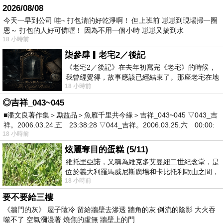
2026/08/08
今天一早到公司 哇~ 打包清的好乾淨啊！ 但上班前 崽崽到現場掃一圈
恩～ 打包的人好可憐喔！ 因為不用一個小時 崽崽又搞到水
18 小時前
柒參肆▎老宅2／後記
《老宅2／後記》在去年初寫完《老宅》的時候，
我曾經覺得，故事應該已經結束了。那座老宅在地
18 小時前
震中倒塌，七個人終於離開那片黑暗，
◎吉祥_043~045
■潘文良著作集＞勵益品＞魚雁千里共今緣＞吉祥_043~045 ▽043_吉
祥。2006.03.24.五 23:38:28 ▽044_吉祥。2006.03.25.六 00:00:
18 小時前
炫麗奪目的蛋糕 (5/11)
維托里亞諾，又稱為維克多艾曼紐二世紀念堂，是
位於義大利羅馬威尼斯廣場和卡比托利歐山之間，
18 小時前
用以紀念統一義大利統一後的的第一位國
要不要給三樓
《牆門的灰》 屋子陰冷 留給牆壁去滲透 牆角的灰 倒流的陰影 大火吞
噬不了 空氣瀰漫著 燒焦的虛無 牆壁上的門