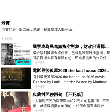
老實
老實的另一個含義，就是不精於處理人際關係。
4 小時前
國票成為民進黨掏空對象，財政部選擇性失憶
最近談到國票金這件事，已經是鬧得沸沸揚揚，我
替許崑源大哥有時候在想，民進黨提出的公公併，
5 小時前
其實就是想要國庫通黨庫，鬧出最大的醜
電影最後孤屋2026 the last house 2026 movie
電影最後孤屋2026 the last house 2026 movie
Directed by Louis Leterrier Written by Matthew
6 小時前
Robinson Starring Greta Lee Wa
典藏封面聊兩句-【不死藥】
人類對不死的渴望源自於對死亡的恐懼 而「不死
藥」就這樣橫擺在你面前： 任何創傷迅速癒合、
6 小時前
停止衰老、痛覺消失…堪