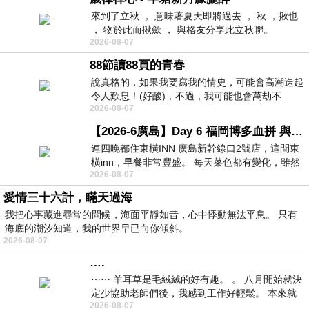
來到了立秋 ， 意味著夏天即將過去 ， 秋 ，揪也
， 物於此而揪歛 ， 與格友分享此立秋聯。
2026-08-07
88節讀88頁的青春
說真格的，如果我要寫我的情史，可能會高潮迭起
令人歎息！(好酸)，不過，我可能也會萬劫不
2026-08-07
復...，每天跪鍵盤還是被判了花心的罪
【2026-6廣島】Day 6 福岡博多血拼 與機場接送少年司機深夜對談
連四晚都住東橫INN 廣島新幹線口2號店，這間東
橫inn，早餐非常豐盛。 每天菜色都有變化，雖然
2026-08-07
看到工作人員拿出料理包加熱，但
愛情三十六計，瞞天過海
我把心事藏進尋常的問候，海面平靜如昔，心中悸動無法平息。 只有
海底的潮汐知道，我的世界早已向你傾斜。
2026-08-07
….
⋯⋯ 羊耳草是毛絨絨的好有趣。 。 八月開始就決
定少協助老師們後，我感到工作好輕鬆。 本來就
2026-08-07
不是我的工作啊。 真