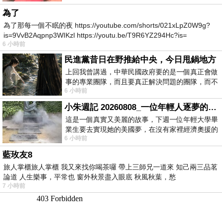
為了
為了那每一個不眠的夜 https://youtube.com/shorts/021xLpZ0W9g?
is=9VvB2Aqpnp3WIKzl https://youtu.be/T9R6YZ294Hc?is=
6 小時前
民進黨昔日在野推給中央，今日甩鍋地方
上回我曾講過，中華民國政府要的是一個真正會做
事的專業團隊，而且要真正解決問題的團隊，而不
6 小時前
是只會到處甩鍋的雙標團隊，最近民進黨
小朱週記 20260808_一位年輕人逐夢的真實故事
這是一個真實又美麗的故事，下週一位年輕大學畢
業生要去實現她的美國夢，在沒有家裡經濟奧援的
6 小時前
情況下，靠著自我努力工作累積出國基
藍玫友8
旅人掌櫃旅人掌櫃 我又來找你喝茶囉 帶上三師兄一道來 知己兩三品茗
論道 人生樂事，平常也 窗外秋景盡入眼底 秋風秋葉，愁
7 小時前