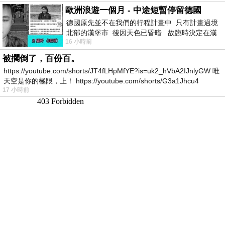
歐洲浪遊一個月 - 中途短暫停留德國
德國原先並不在我們的行程計畫中 只有計畫過境
北部的漢堡市 後因天色已昏暗 故臨時決定在漢
16 小時前
堡市吃晚餐和過夜
被擱倒了，百份百。
https://youtube.com/shorts/JT4fLHpMfYE?is=uk2_hVbA2IJnlyGW 唯
天空是你的極限，上！ https://youtube.com/shorts/G3a1Jhcu4
17 小時前