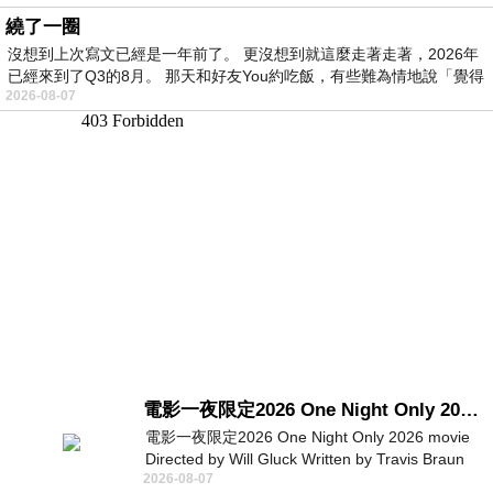
繞了一圈
沒想到上次寫文已經是一年前了。 更沒想到就這麼走著走著，2026年
已經來到了Q3的8月。 那天和好友You約吃飯，有些難為情地說「覺得
2026-08-07
電影一夜限定2026 One Night Only 2026 movie
電影一夜限定2026 One Night Only 2026 movie
Directed by Will Gluck Written by Travis Braun
2026-08-07
Starring Monica Barbaro