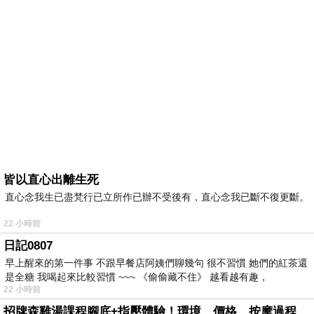
皆以直心出離生死
直心念我生已盡梵行已立所作已辦不受後有，直心念我已斷不復更斷。
22 小時前
日記0807
早上醒來的第一件事 不跟早餐店阿姨們聊幾句 很不習慣 她們的紅茶還
是全糖 我喝起來比較習慣 ~~~ 《偷偷藏不住》 越看越有趣，
22 小時前
招牌森雞湯課程腳底+指壓體驗！環境、價格、按摩過程全紀錄，森SPA足體養生館松江館最新價格表