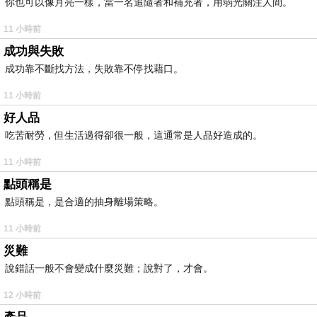
你也可以像月亮一樣，當一名追隨者和補充者，用弱光關注人間。
11 小時前
成功與失敗
成功靠不斷找方法，失敗靠不停找藉口。
11 小時前
好人品
吃苦耐勞，但生活過得卻很一般，這通常是人品好造成的。
11 小時前
點頭稱是
點頭稱是，是合適的抽身離場策略。
11 小時前
災難
說錯話一般不會變成什麼災難；說對了，才會。
12 小時前