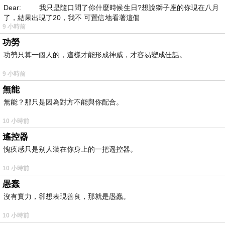
Dear: 我只是隨口問了你什麼時候生日?想說獅子座的你現在八月
了，結果出現了20，我不 可置信地看著這個
9 小時前
功勞
功勞只算一個人的，這樣才能形成神威，才容易變成佳話。
9 小時前
無能
無能？那只是因為對方不能與你配合。
10 小時前
遙控器
愧疚感只是别人装在你身上的一把遥控器。
10 小時前
愚蠢
沒有實力，卻想表現善良，那就是愚蠢。
10 小時前