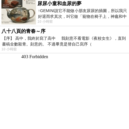
尿尿小童和血尿的夢
↑GEMINI說它不能做小朋友尿尿的插圖，所以我只
好退而求其次，叫它做「寵物在椅子上，神龕和中
10 小時前
年人臉孔」的畫了。 六月底
八十八頁的青春～序
【序】 高中，我終於寫了高中 我刻意不看電影《夜校女生》，直到
書稿全數殺青。刻意的。 不過畢竟是替自己寫序（
10 小時前