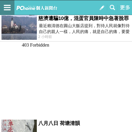
我的
最新文章
慈濟遭騙10億，混蛋官員陳時中急著脫罪
最近賴清德在圓山大飯店提到，對待人民就像對待
自己的親人一樣，人民的痛，就是自己的痛，要愛
2 小時前
民如親，說的這麼好聽，實際上根本沒做
八月八日 荷塘清韻