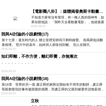
【電影圈八卦】：媒體揭發奧斯卡動畫項目投票醜聞！好萊塢為什麼看不起動畫電影？
不知道大家有沒有發現，有一種人真的很神奇，如
果你跟他說：「我昨天去看動畫電影」，他就會露
2026-08-07
出一種慈祥的微笑，然後問你是不是陪小
我與AI討論的小說劇情(17)
第十七章：遺失時代的人 辦公室裡安靜得只剩時鐘聲。 堯禹舜低頭翻
著相簿。 照片中的袁年，始終與人群保持距離。 別人在聊天。
2026-08-07
知幻即離，不作方便，離幻即覺，亦無漸次
。。。。。。。。。。
2026-08-07
我與AI討論的小說劇情(16)
第16章 世界的另一面 虞正舜的家附近開始有不尋常的動靜，虞正舜
母親都發現好像有被跟蹤的感覺，而虞正舜的父親則被要求請無薪假，
2026-08-07
立秋