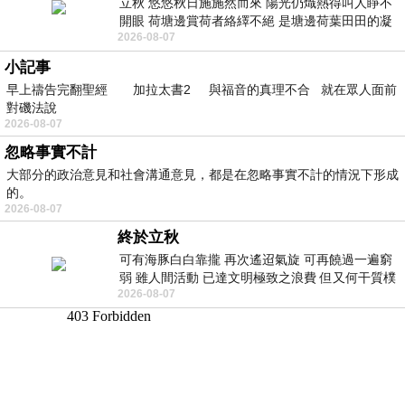
立秋 悠悠秋日施施然而來 陽光仍熾熱得叫人睜不
開眼 荷塘邊賞荷者絡繹不絕 是塘邊荷葉田田的凝
2026-08-07
望 風中飄逸的是映日荷花別樣紅
小記事
早上禱告完翻聖經 加拉太書2 與福音的真理不合 就在眾人面前
對磯法說
2026-08-07
忽略事實不計
大部分的政治意見和社會溝通意見，都是在忽略事實不計的情況下形成
的。
2026-08-07
終於立秋
可有海豚白白靠攏 再次遙迢氣旋 可再饒過一遍窮
弱 雖人間活動 已達文明極致之浪費 但又何干質樸
2026-08-07
者 只能白白陪葬