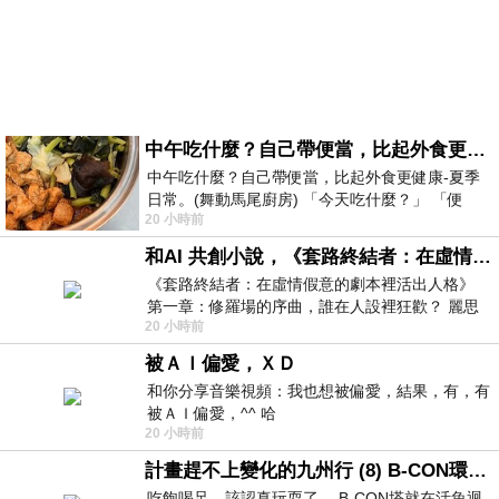
中午吃什麼？自己帶便當，比起外食更健康-夏季日常。(舞動馬尾廚房)
中午吃什麼？自己帶便當，比起外食更健康-夏季
日常。(舞動馬尾廚房) 「今天吃什麼？」 「便
20 小時前
當？麵？還是炒飯？」 每天都在選擇
和AI 共創小說，《套路終結者：在虛情假意的劇本裡活出人格》
《套路終結者：在虛情假意的劇本裡活出人格》
第一章：修羅場的序曲，誰在人設裡狂歡？ 麗思
20 小時前
卡爾頓酒店的總統套房內，燈光昏
被ＡＩ偏愛，ＸＤ
和你分享音樂視頻：我也想被偏愛，結果，有，有
被ＡＩ偏愛，^^ 哈
20 小時前
計畫趕不上變化的九州行 (8) B-CON環球塔
吃飽喝足，該認真玩耍了… B-CON塔就在活魚迴