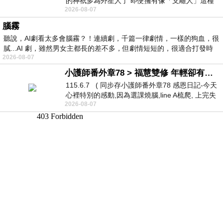
的神祇多為外星人了 即便擁有像「支離人」這種
2026-08-07
驚世駭俗的神通法門 也未必讀
腦霧
聽說，AI劇看太多會腦霧？！連續劇，千篇一律劇情，一樣的狗血，很
膩...AI 劇，雖然男女主都長的差不多，但劇情短短的，很適合打發時
2026-08-07
小護師番外章78 > 福慧雙修 年輕卻有個老靈魂 ㄑ金剛經〉podcast
115.6.7 ( 同步存小護師番外章78 感恩日記-今天
心裡特別的感動,因為選課燒腦,line A梳爬, 上完失
2026-08-07
智課的她,特來傾