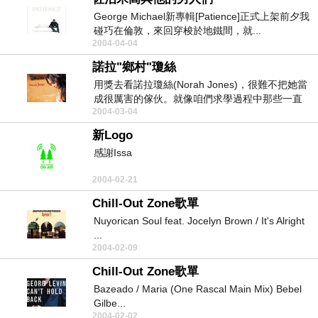
George Michael新專輯[Patience]正式上架前夕我
碰巧在倫敦，來回穿梭於地鐵間，就...
2004-04-04
諾拉"鄉村"瓊絲
用獎去看諾拉瓊絲(Norah Jones)，很難不把她當
成很厲害的傢伙。就像咱們求學過程中那些一直
2004-03-04
拿...
新Logo
感謝Issa
2004-02-21
Chill-Out Zone歌單
Nuyorican Soul feat. Jocelyn Brown / It's Alright
...
2004-02-09
Chill-Out Zone歌單
Bazeado / Maria (One Rascal Main Mix) Bebel
Gilbe...
2004-02-02