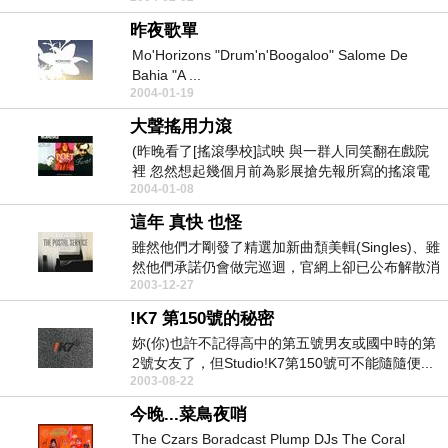
昨夜歌單
Mo'Horizons "Drum'n'Boogaloo" Salome De
Bahia "A ...
2004-01-19
大聲搖用力滾
(昨晚看了[搖滾學校]試映 與一群人同笑翻在戲院
裡 忽然想起幾個月前為影展搶先報所寫的搖滾電
2004-01-08
影一文 ...
這年 真快 也怪
雖然他們才剛發了精選加新曲頹美輯(Singles)、雖
然他們承諾仍會做完巡迴，官網上卻已公布解散消
2003-12-27
息...
!K7 第150號的秘密
妳(你)也許不記得高中的第五號男友或國中時的第
2號女友了，但Studio!K7第150號可不能隨隨便...
2003-08-22
今晚...菜鳥夜哨
The Czars Boradcast Plump DJs The Coral