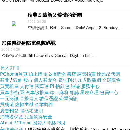
Gallon Drunk全輯 Weezer Doves Black Rebel Motorcy...
瑞典既清新又煽情的新團
2002-04-28
中譯歌詞 1. Birth! School! Dole! Angst! 2. Sunday, ...
民俗傳統身陷電氣數碼戰
2002-04-26
今晚預定歌單 Bill Laswell vs. Sussan Deyhim Bill L...
登入
註冊
PChome首頁
線上購物
24h購物
書店
露天拍賣
比比昂代購
新聞
/
氣象
股市
個人新聞台
廣告刊登
加入聯播網
全球購物
買賣租屋
支付連
國際連
Pi 拍錢包
旅遊
服務中心
買車
旅行團
汽車險推薦
線上麻將
雜誌
星座命理
會員中心
一元簡訊
直播達人
數位憑證
企業簡訊
買網址
虛擬主機
企業郵件
廣告刊登
隱私權聲明
消費者保護
兒童網路安全
About PChome
投資人聯絡
徵才
著作權保護
｜網路家庭版權所有、轉載必究
‧Copyright PChome