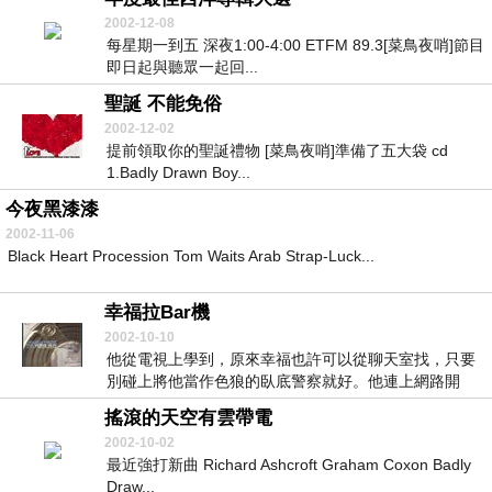
2002-12-08
每星期一到五 深夜1:00-4:00 ETFM 89.3[菜鳥夜哨]節目
即日起與聽眾一起回...
聖誕 不能免俗
2002-12-02
提前領取你的聖誕禮物 [菜鳥夜哨]準備了五大袋 cd
1.Badly Drawn Boy...
今夜黑漆漆
2002-11-06
Black Heart Procession Tom Waits Arab Strap-Luck...
幸福拉Bar機
2002-10-10
他從電視上學到，原來幸福也許可以從聊天室找，只要
別碰上將他當作色狼的臥底警察就好。他連上網路開
跑，用...
搖滾的天空有雲帶電
2002-10-02
最近強打新曲 Richard Ashcroft Graham Coxon Badly
Draw...