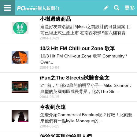
抹片檢查
訂閱
我的
小樹週邊商品
這是好友兼名設計師Issa之前設計的可愛圖案 目
前已經正式生產上市 在南西衣蝶S館六樓有賣
2004-10-29
10/3 Hit FM Chill-out Zone 歌單
10/3 Hit FM Chill-out Zone 歌單 Community /
Over...
2004-10-04
iFun之The Streets試聽會全文
2年前，年僅22歲的伯明罕小子—Mike Skinner：
典型的英國郊區成長背景，化名The Str...
2004-06-15
今夜到永遠
怎麼介紹Commercial Breakup呢？好吧！此刻聽
來他們有一點kylie Monogue的...
2004-06-15
佐治米高與他的男人們