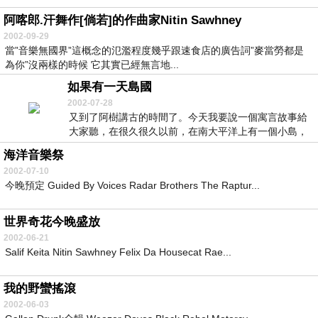
阿喀郎.汗舞作[倘若]的作曲家Nitin Sawhney
2002-09-29
當”音樂無國界”這概念的氾濫程度幾乎跟速食店的廣告詞”麥當勞都是
為你”沒兩樣的時候 它其實已經無言地...
如果有一天島國
2002-07-28
又到了阿樹講古的時間了。今天我要說一個寓言故事給
大家聽，在很久很久以前，在南大平洋上有一個小島，
這個...
海洋音樂祭
2002-07-10
今晚預定 Guided By Voices Radar Brothers The Raptur...
世界奇花今晚盛放
2002-06-21
Salif Keita Nitin Sawhney Felix Da Housecat Rae...
我的野蠻搖滾
2002-06-03