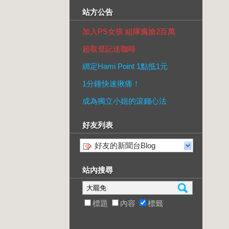
站方公告
加入PS女孩 組隊瘋搶2百萬
超取登記送咖啡
綁定Hami Point 1點抵1元
1分鐘快速揪痛！
成為獨立小姐的滾錢心法
好友列表
好友的新聞台Blog
站內搜尋
標題
內容
標籤