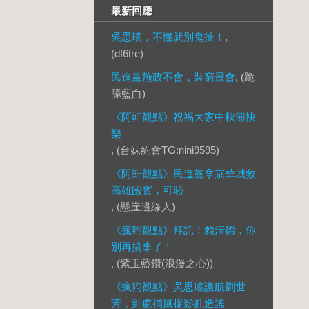
最新回應
吳思瑤，不懂就別鬼扯！
,
(df6tre)
民進黨施政不會，裝窮最會
, (跪
舔藍白)
《阿軒觀點》祝福大家中秋節快
樂
, (台妹約會TG:nini9595)
《阿軒觀點》民進黨拿京華城救
高雄國賓，可恥
, (懸崖邊緣人)
《瘋狗觀點》拜託！賴清德，你
別再搞事了！
, (紫玉藍鑽(浪漫之心))
《瘋狗觀點》吳思瑤護航劉世
芳，到處捕風捉影亂造謠