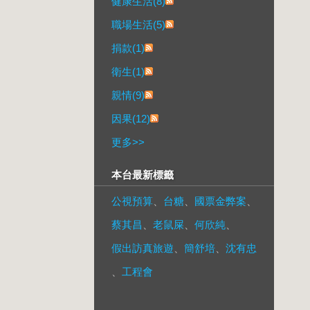
健康生活(8)
職場生活(5)
捐款(1)
衛生(1)
親情(9)
因果(12)
更多
>>
本台最新標籤
公視預算
、
台糖
、
國票金弊案
、
蔡其昌
、
老鼠屎
、
何欣純
、
假出訪真旅遊
、
簡舒培
、
沈有忠
、
工程會