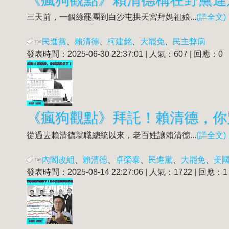
三天前，一個綠罷團到白沙屯拱天宮拜媽祖娘...
(詳全文)
民進黨
、
賴清德
、
柯建銘
、
大罷免
、
民主弊病
發表時間：2025-06-30 22:37:01 | 人氣：607 | 回應：0
《瘋狗觀點》拜託！賴清德，你
從過去賴清德就職總統以來，老百姓讓賴清德...
(詳全文)
內閣改組
、
賴清德
、
卓榮泰
、
民進黨
、
大罷免
、
美國
發表時間：2025-08-14 22:27:06 | 人氣：1722 | 回應：1