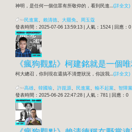
神明，是任何一個信眾有所敬仰的，看到民進...
(詳全文)
民進黨
、
賴清德
、
大罷免
、
周玉蔻
發表時間：2025-07-06 13:59:13 | 人氣：1524 | 回應：0
《瘋狗觀點》柯建銘就是一個唯
柯大總召，你到現在還搞不清楚狀況，你說我...
(詳全文)
高雄
、
韓國瑜
、
許崑源
、
民進黨
、
輸不起黨
、
智障
發表時間：2025-06-26 22:47:28 | 人氣：781 | 回應：0
《瘋狗觀點》賴清德稱在野黨違