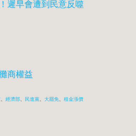
！遲早會遭到民意反噬
攤商權益
黨
、
經濟部
、
民進黨
、
大罷免
、
租金漲價