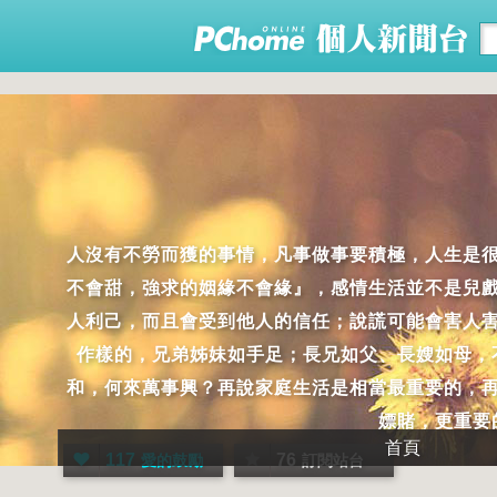
人沒有不勞而獲的事情，凡事做事要積極，人生是
不會甜，強求的姻緣不會緣』，感情生活並不是兒
人利己，而且會受到他人的信任；說謊可能會害人
作樣的，兄弟姊妹如手足；長兄如父、長嫂如母，
和，何來萬事興？再說家庭生活是相當最重要的，
嫖賭，更重要
首頁
117
76
愛的鼓勵
訂閱站台