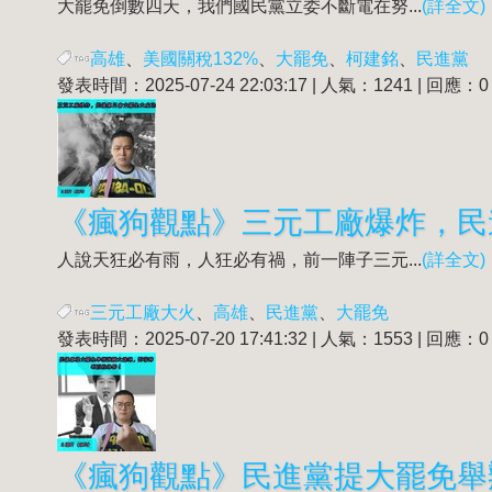
大罷免
倒數四天，我們國民黨立委不斷電在努...
(詳全文)
高雄
、
美國關稅132%
、
大罷免
、
柯建銘
、
民進黨
發表時間：2025-07-24 22:03:17 | 人氣：1241 | 回應：0
《瘋狗觀點》三元工廠爆炸，民
人說天狂必有雨，人狂必有禍，前一陣子三元...
(詳全文)
三元工廠大火
、
高雄
、
民進黨
、
大罷免
發表時間：2025-07-20 17:41:32 | 人氣：1553 | 回應：0
《瘋狗觀點》民進黨提
大罷免
舉