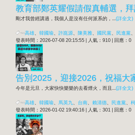
教育部鄭英耀假請假真輔選，拜
剛才我曾經講過，我個人是沒有任何派系的，...
(詳全文)
高雄
、
韓國瑜
、
許崑源
、
陳美雅
、
國民黨
、
民進黨
發表時間：2026-07-08 20:15:55 | 人氣：910 | 回應：0
告別2025，迎接2026，祝福
今年是元旦，大家快快樂樂的去看煙火，而且...
(詳全文)
高雄
、
韓國瑜
、
馬英九
、
台南
、
賴清德
、
民進黨
、
發表時間：2026-01-02 19:40:16 | 人氣：301 | 回應：0