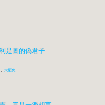
利是圖的偽君子
黨
、
大罷免
憲，真是一派胡言