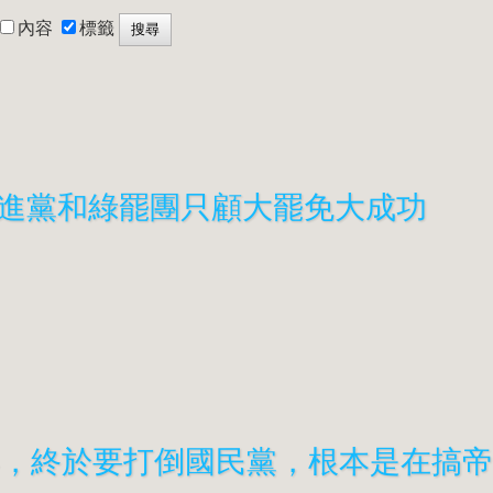
內容
標籤
進黨和綠罷團只顧
大罷免
大成功
年，終於要打倒國民黨，根本是在搞