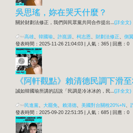
吳思瑤，妳在哭夭什麼？
關於財劃法修正，我們與民眾黨共同合作提出...
(詳全文)
高雄
、
韓國瑜
、
許崑源
、
柯志恩
、
財劃法修正
、
側
發表時間：2025-11-26 21:04:03 | 人氣：365 | 回應：0
《阿軒觀點》賴清德民調下滑至3
誠如韓國瑜所講的話說「民調是冷冰冰的，民...
(詳全文)
民進黨
、
大罷免
、
賴清德
、
美國對台關稅20%+N
、
發表時間：2025-09-20 22:51:35 | 人氣：685 | 回應：0