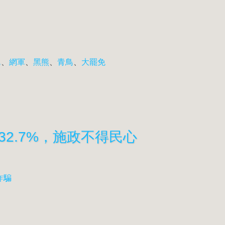
翼
、
網軍
、
黑熊
、
青鳥
、
大罷免
2.7%，施政不得民心
詐騙