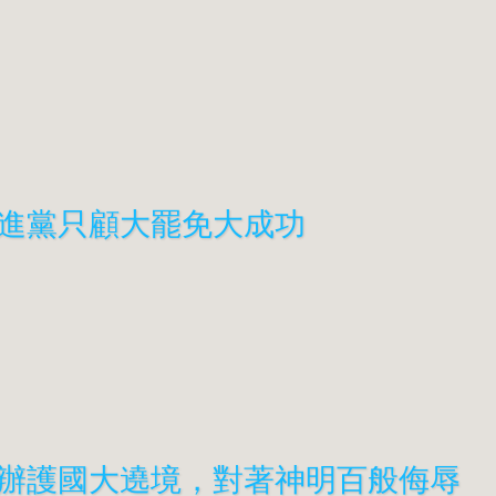
進黨只顧
大罷免
大成功
辦護國大遶境，對著神明百般侮辱