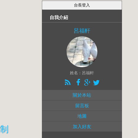
自我介紹
呂福軒
姓名：呂福軒
關於本站
留言板
地圖
加入好友
帝制