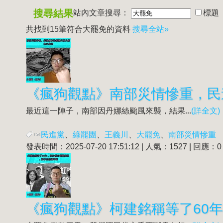
搜尋結果
站內文章搜尋：
標題
共找到15筆符合
大罷免
的資料
搜尋全站»
《瘋狗觀點》南部災情慘重，民
最近這一陣子，南部因丹娜絲颱風來襲，結果...
(詳全文)
民進黨
、
綠罷團
、
王義川
、
大罷免
、
南部災情慘重
發表時間：2025-07-20 17:51:12 | 人氣：1527 | 回應：0
《瘋狗觀點》柯建銘稱等了60