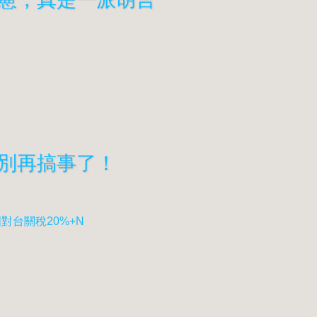
別再搞事了！
對台關稅20%+N