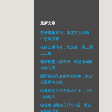
最新文章
慈濟遭騙10億，混蛋官員陳時
中急著脫罪
狂砍公視預算，民進黨一哭二鬧
三上吊
賴清德怒批盧秀燕，就是徹頭徹
尾的心虛
國票成為民進黨掏空對象，財政
部選擇性失憶
民進黨昔日在野推給中央，今日
甩鍋地方
徐佳青出國26天只交5張，民進
黨拼命護航