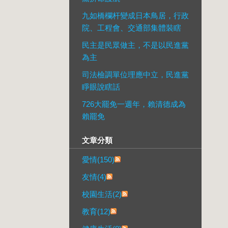
九如橋欄杆變成日本鳥居，行政
院、工程會、交通部集體裝瞎
民主是民眾做主，不是以民進黨
為主
司法檢調單位理應中立，民進黨
睜眼說瞎話
726大罷免一週年，賴清德成為
賴罷免
文章分類
愛情(150)
友情(4)
校園生活(2)
教育(12)