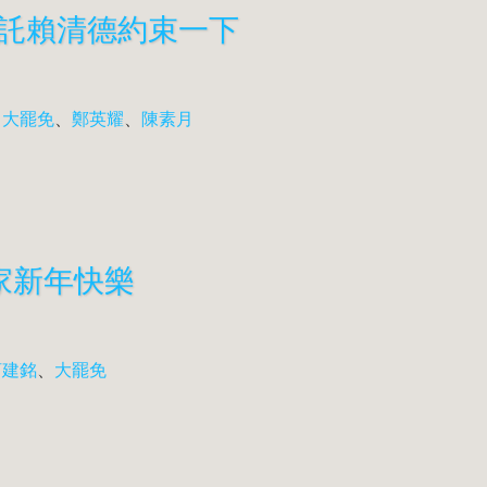
託賴清德約束一下
、
大罷免
、
鄭英耀
、
陳素月
大家新年快樂
柯建銘
、
大罷免