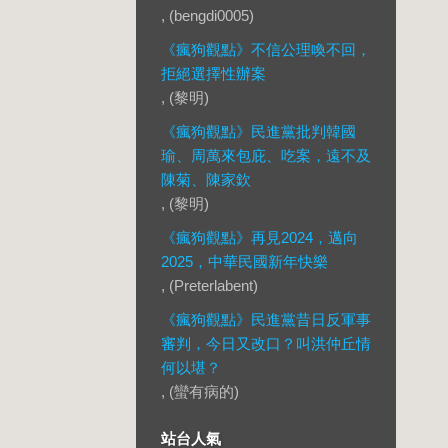
, (bengdi0005)
《瘋狗觀點》不信公理喚不回，
拒絕選擇性辦案
, (黎明)
《瘋狗觀點》民進黨批判韓國
瑜、周萬來包庇、吃案，遠不及
陳菊、陳家欽
, (黎明)
《瘋狗觀點》再見2024，邁向
2025，中華民國新年快樂
, (Preterlabent)
《瘋狗觀點》民進黨昔日反軍事
審判，今日又改口？叫洪仲丘情
何以堪？
, (蠻有病的)
站台人氣