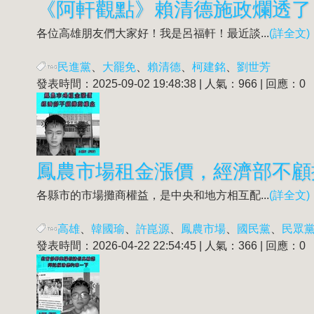
《阿軒觀點》賴清德施政爛透了
各位高雄朋友們大家好！我是呂福軒！最近談...
(詳全文)
民進黨
、
大罷免
、
賴清德
、
柯建銘
、
劉世芳
發表時間：2025-09-02 19:48:38 | 人氣：966 | 回應：0
鳳農市場租金漲價，經濟部不顧
各縣市的市場攤商權益，是中央和地方相互配...
(詳全文)
高雄
、
韓國瑜
、
許崑源
、
鳳農市場
、
國民黨
、
民眾
發表時間：2026-04-22 22:54:45 | 人氣：366 | 回應：0