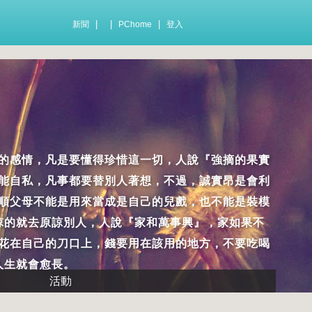
|
|
|
新聞
PChome
登入
的感情，凡是要懂得珍惜這一切，人說『強摘的果實
能自私，凡事都要替別人著想，不過，誠實昂是會利
順父母不能是用來當成是自己的兒戲，也不能是裝模
諒的就去原諒別人，人說『家和萬事興』，家如果不
花在自己的刀口上，錢要用在該用的地方，不要吃喝
人生就會愈長。
活動