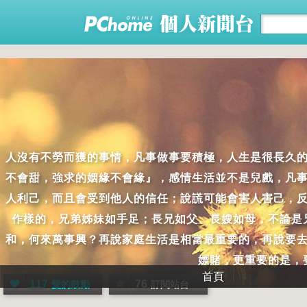
人沒有不勞而獲的事情，凡事做事要積極，人生是很長久
不會甜，強求的姻緣不會緣』，感情生活並不是兒戲，凡
人利己，而且會受到他人的信任；說謊可能會害人害己，
作樣的，兄弟姊妹如手足；長兄如父、長嫂如母，不論是
和，何來萬事興？再說家庭生活是相當最重要的，再說要
嫖賭，更重要的是，
首頁
117
76
愛的鼓勵
訂閱站台