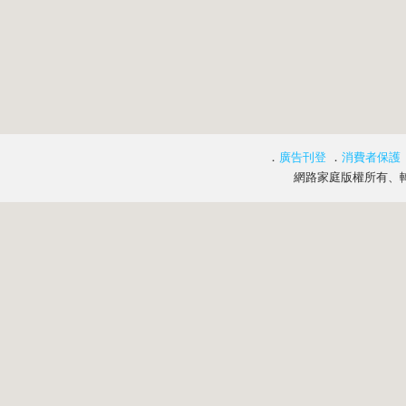
．
廣告刊登
．
消費者保護
網路家庭版權所有、轉載必究 