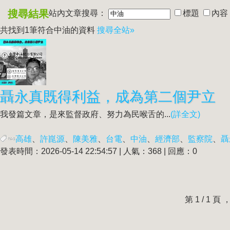
搜尋結果
站內文章搜尋：
標題
內容
共找到1筆符合
中油
的資料
搜尋全站»
聶永真既得利益，成為第二個尹立
我發篇文章，是來監督政府、努力為民喉舌的...
(詳全文)
高雄
、
許崑源
、
陳美雅
、
台電
、
中油
、
經濟部
、
監察院
、
聶
發表時間：2026-05-14 22:54:57 | 人氣：368 | 回應：0
第 1 / 1 