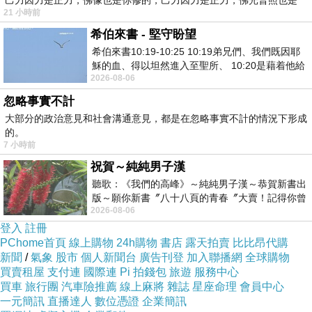
己力因力是正力，佛像也是你修的，己力因力是正力，佛光普照也是
21 小時前
賴瑞隆被所有家長背上校園霸凌加害孩子父母的
希伯來書 - 堅守盼望
罪名，全是因為簡煥宗這個老鼠屎，才會把賴瑞
希伯來書10:19-10:25 10:19弟兄們、我們既因耶
隆給帶壞，更會把賴瑞隆兒子給帶壞！現在，龍
穌的血、得以坦然進入至聖所、 10:20是藉着他給
華國中的孩子遭受校園霸凌，簡煥宗是不是又說
2026-08-06
我們開了一條又新又活的路從幔子經過
是中天在公審加害孩子？這樣一個高雄市議員，
忽略事實不計
大部分的政治意見和社會溝通意見，都是在忽略事實不計的情況下形成
老是講沒有營養的話，才會讓賴瑞隆背上不仁義
的。
罪名！
7 小時前
另外，談起中天公審孩子，郭昱晴在台北街頭上
祝賀～純純男子漢
監視孩子，沈伯洋聲稱有警覺是好事，怎麼從來
聽歌：《我們的高峰》～純純男子漢～恭賀新書出
版～願你新書〞八十八頁的青春〞大賣！記得你曾
沒有說這是在公審孩子？洪素珠在鳳山街頭上怒
2026-08-06
經在我的版留言…「好讚的圖^^感覺大家
罵所有榮民老前輩，還叫他們滾回大陸，怎麼從
登入
註冊
PChome首頁
線上購物
24h購物
書店
露天拍賣
比比昂代購
來不說這是在公審老榮民前輩？所以簡煥宗他還
新聞
/
氣象
股市
個人新聞台
廣告刊登
加入聯播網
全球購物
好意思講？
買賣租屋
支付連
國際連
Pi 拍錢包
旅遊
服務中心
買車
旅行團
汽車險推薦
線上麻將
雜誌
星座命理
會員中心
簡煥宗講出只不過是八歲小孩這句話，足以表示
一元簡訊
直播達人
數位憑證
企業簡訊
他對解決校園霸凌根本完全不了解，就因他是八