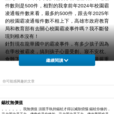
件數則是500件，相對的我拿前年2024年校園霸
凌通報件數來看，最多約500件，跟去年2025年
的校園霸凌通報件數不相上下，高雄市政府教育
局和教育部有去關心校園霸凌事件嗎？我不斷發
現到根本沒有！
針對現在龍華國中的霸凌事件，有多少孩子因為
在學校被霸凌，搞到孩子心靈受創、寢不安枕、
食難下嚥，甚至還患有躁鬱症、憂鬱症，最嚴重
繼續閱讀
的就有可能是自殺，陳其邁身為高雄大家長居然
還隱匿不報，怎不叫所有家長更加寒心？
你可能感興趣的文章
說起小孩在學校遭受霸凌，簡煥宗身為執政黨高
雄市議員，居然還說只不過是八歲小孩，甚至還
扯到中天公審孩子，這種冷血、講話不經大腦的
錫杖無價值
人，還配資格為民服務？怪不得羅智強、徐巧
。。。。。。我無價值 須親手執持錫杖才得以滅除煩惱 錫杖你修的，
芯、葉元之在質疑他！