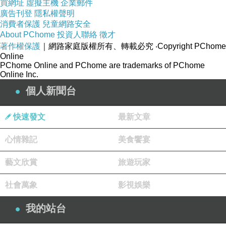
買網址
虛擬主機
企業郵件
歲孩子，就可以推卸責任？而且還把責任都推給
廣告刊登
隱私權聲明
消費者保護
兒童網路安全
韓國瑜！
About PChome
投資人聯絡
徵才
如果說，賴瑞隆的孩子滿二十歲，會不會像鄭捷
著作權保護
｜網路家庭版權所有、轉載必究
‧Copyright PChome
Online
一樣跑到台北捷運到處殺人？然後，還要把責任
PChome Online and PChome are trademarks of PChome
都推給柯志恩？光是龍華國中的孩子遭受校園霸
Online Inc.
凌和賴瑞隆的兒子去霸凌別人家小孩，這些民進
個人新聞台
黨高雄市議員都死到哪裡去了？高雄民進黨這七
快速發文
最新文章
位立委到底死到哪去了？
既然民進黨對處理校園霸凌這件事不了解，就請
心情雜記
美食饗宴
他們閉嘴！不說話沒人把他們當成啞巴！我煩請
藝文欣賞
旅遊玩家
教育部，對於龍華國中的霸凌事件，拜託請他們
好好重視！
社會萬象
影視娛樂
龍華國中現在的學生真糟糕☹️現在小孩做的事，
我的站台
還自拍PO文
https://www.facebook.com/share/r/1b4KJutkJY/