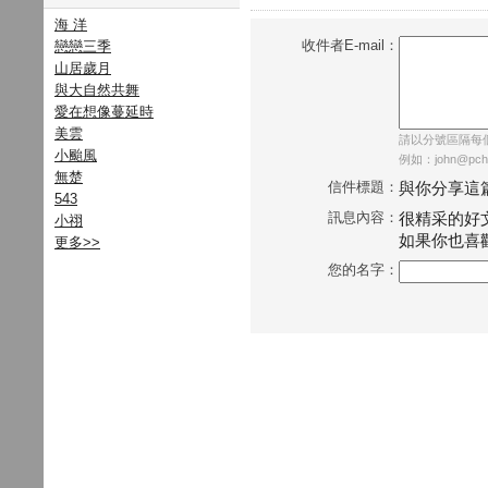
海 洋
收件者E-mail：
戀戀三季
山居歲月
與大自然共舞
愛在想像蔓延時
美雲
請以分號區隔每個E
小颱風
例如：john@pcho
無楚
信件標題：
與你分享這
543
訊息內容：
很精采的好
小祤
如果你也喜
更多
>>
您的名字：