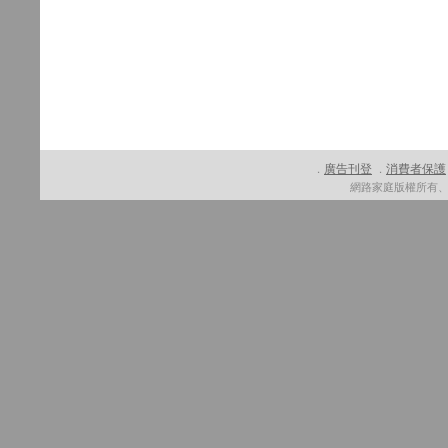
廣告刊登
消費者保護
．
．
網路家庭版權所有、轉載必究