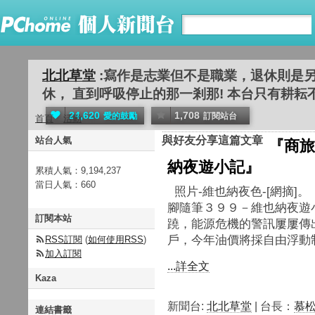
北北草堂
:寫作是志業但不是職業，退休則是
休， 直到呼吸停止的那一剎那! 本台只有耕耘不問收
24,620
1,708
愛的鼓勵
訂閱站台
首頁
活動
與好友分享這篇文章
站台人氣
『商旅
納夜遊小記』
累積人氣：
9,194,237
當日人氣：
660
照片-維也納夜色
腳隨筆３９９－維也納夜
訂閱本站
蹺，能源危機的警訊屢屢傳
戶，今年油價將採自由浮動制
RSS訂閱
(
如何使用RSS
)
加入訂閱
...詳全文
Kaza
新聞台:
北北草堂
| 台長：
慕
連結書籤