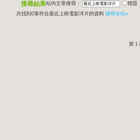
搜尋結果
站內文章搜尋：
標題
共找到0筆符合
最近上映電影洋片
的資料
搜尋全站»
第 1