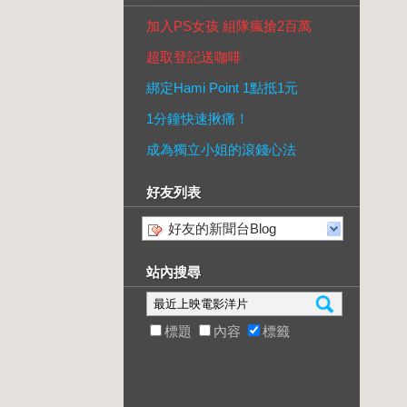
加入PS女孩 組隊瘋搶2百萬
超取登記送咖啡
綁定Hami Point 1點抵1元
1分鐘快速揪痛！
成為獨立小姐的滾錢心法
好友列表
好友的新聞台Blog
站內搜尋
標題
內容
標籤