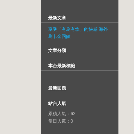
最新文章
享受「有刷有拿」的快感 海外
刷卡金回饋
文章分類
本台最新標籤
最新回應
站台人氣
累積人氣：
62
當日人氣：
0