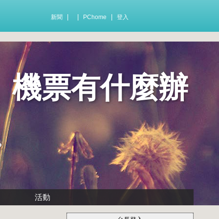
|
|
|
新聞
PChome
登入
】機票有什麼辦
?
活動