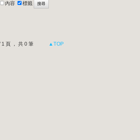
內容
標籤
 / 1 頁 ， 共 0 筆
▲TOP