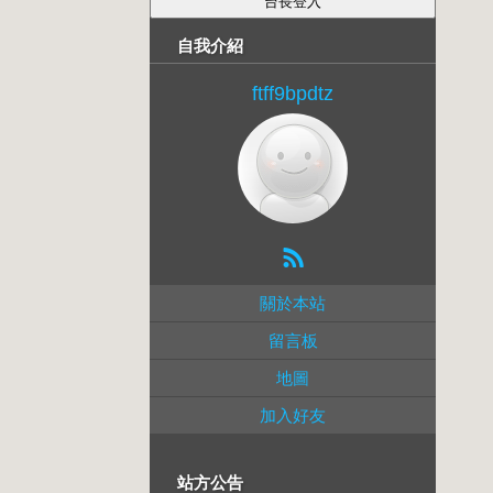
自我介紹
ftff9bpdtz
關於本站
留言板
地圖
加入好友
站方公告