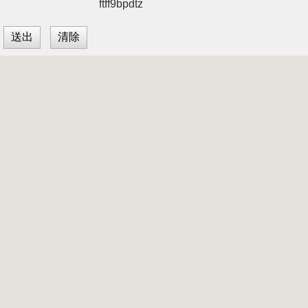
ftff9bpdtz