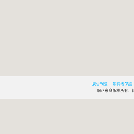
．
廣告刊登
．
消費者保護
網路家庭版權所有、轉載必究 