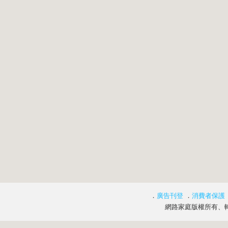
．
廣告刊登
．
消費者保護
網路家庭版權所有、轉載必究 