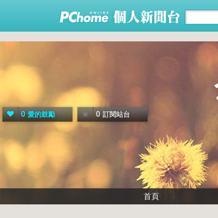
0
0
愛的鼓勵
訂閱站台
首頁