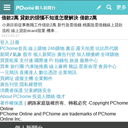
金錢是好東西
訂閱
我的
借款2萬 貸款的煩惱不知道怎麼解決 借款2萬
小弟目前從事教職工作借款2萬 新竹急需借錢 桃園急需借錢線上貸款
流程 線上貸款dcard苗栗 機車...
2023-02-27
登入
註冊
PChome首頁
線上購物
24h購物
書店
露天拍賣
比比昂代購
新聞
/
氣象
股市
個人新聞台
廣告刊登
加入聯播網
全球購物
買賣租屋
支付連
國際連
Pi 拍錢包
旅遊
服務中心
買車
旅行團
汽車險推薦
線上麻將
雜誌
星座命理
會員中心
一元簡訊
直播達人
數位憑證
企業簡訊
買網址
虛擬主機
企業郵件
廣告刊登
隱私權聲明
消費者保護
兒童網路安全
About PChome
投資人聯絡
徵才
著作權保護
｜網路家庭版權所有、轉載必究
‧Copyright PChome
Online
PChome Online and PChome are trademarks of PChome
Online Inc.