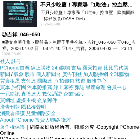
不只少吃鹽！專家曝「1吃法」控血壓、降膽固醇 - 得舒飲食(DASH Diet)
◎公平貿易雪亞脂，是傳統西非婦女用來潤膚、預防肌膚
不只少吃鹽！專家曝「1吃法」控血壓、降膽固醇
乾裂的天然油脂，是豐富的滋潤劑，易吸收，富含營養成
- 得舒飲食(DASH Diet)
2026-08-08
份，能加強皮膚的保濕能力，亦可延緩老化細紋的產生，
https://www.facebook.com/dietitiansophia/
posts/157966
◎吉祥_046~050
對於身上不太出油的乾燥部位能深入保濕及滋養，使肌膚
■潘文良著作集＞勵益品＞魚雁千里共今緣＞吉祥_046~050 ▽046_吉
柔軟維持健康並充滿光澤。
祥。2006.04.02.日 08:21:40 ▽047_吉祥。2006.04.03.一 23:11:
2026-08-09
登入
註冊
◎聖約翰草、金盞菊萃取，調理肌膚，維持肌膚健康，舒
PChome首頁
線上購物
24h購物
書店
露天拍賣
比比昂代購
緩肌膚不適，延緩肌膚老化。
新聞
/
氣象
股市
個人新聞台
廣告刊登
加入聯播網
全球購物
買賣租屋
支付連
國際連
Pi 拍錢包
旅遊
服務中心
買車
旅行團
汽車險推薦
線上麻將
雜誌
星座命理
會員中心
◎葫蘆芭、蛇麻花、雷公根萃取，可協同膠原蛋白作用、
一元簡訊
直播達人
數位憑證
企業簡訊
緊緻肌膚、維持肌膚彈性以及活力、延緩肌膚老化現象
買網址
虛擬主機
企業郵件
廣告刊登
隱私權聲明
消費者保護
兒童網路安全
◎高地薰衣草萃取，提供肌膚清新舒暢的感受，並可減緩
About PChome
投資人聯絡
徵才
著作權保護
｜網路家庭版權所有、轉載必究
‧Copyright PChome
肌膚不適感
Online
PChome Online and PChome are trademarks of PChome