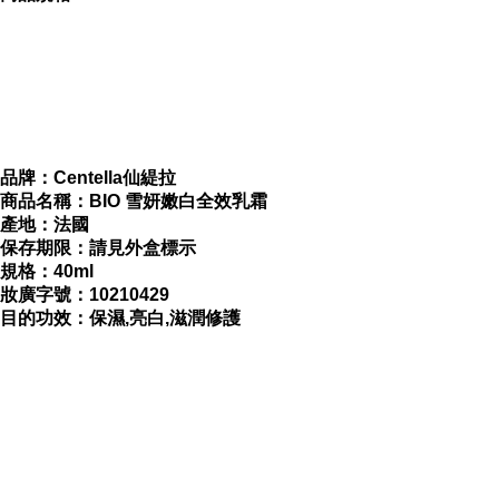
內容簡介
Centella 仙緹拉 BIO 雪妍嫩白全效乳霜 40ml
品牌：Centella仙緹拉
商品名稱：BIO 雪妍嫩白全效乳霜
產地：法國
保存期限：請見外盒標示
規格：40ml
妝廣字號：10210429
目的功效：保濕,亮白,滋潤修護