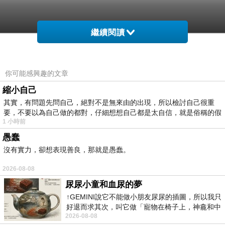
芝麻油｜橄欖油｜聖約翰草萃取｜金盞菊萃取｜雪亞脂｜
葫蘆芭萃取｜蛇麻花萃取｜高地薰衣草萃取｜雷公根萃取
繼續閱讀
｜荷荷芭油｜愛爾蘭海藻｜高地薰衣草精油｜百里香精油
｜迷迭香精油｜維他命E
你可能感興趣的文章
◎胡蘿蔔籽精華（油萃取）：胡蘿蔔籽精華含有豐富的養
縮小自己
分，可維持肌膚的健康、促進肌膚賦活並保持肌膚的光澤
其實，有問題先問自己，絕對不是無來由的出現，所以檢討自己很重
要，不要以為自己做的都對，仔細想想自己都是太自信，就是俗稱的假
彈性。
1 小時前
愚蠢
◎公平貿易榛果油、公平貿易芝麻油、向日葵油、橄欖
沒有實力，卻想表現善良，那就是愚蠢。
油、荷荷芭油，提供肌膚所需要的油脂以及營養，修護、
2026-08-08
滋潤肌膚，調理肌膚的鎖水防護膜，讓肌膚柔細滑嫩，充
尿尿小童和血尿的夢
滿青春光采。除此之外，更可以提升肌膚的防護力，讓肌
↑GEMINI說它不能做小朋友尿尿的插圖，所以我只
膚維持健康狀態。
好退而求其次，叫它做「寵物在椅子上，神龕和中
2026-08-08
年人臉孔」的畫了。 六月底