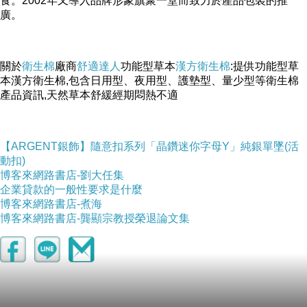
食。2002年又導入品牌形象旗聚一堂而致力於產品包裝的推
廣。
關於
衛生棉
廠商
舒適達人
功能型草本
漢方衛生棉
:提供功能型草
本漢方衛生棉,包含日用型、夜用型、護墊型、量少型等衛生棉
產品資訊,天然草本舒緩經期悶熱不適
【ARGENT銀飾】隨意扣系列「晶鑽迷你字母Y」純銀單墜(活
動扣)
博客來網路書店-劉大任集
企業貸款的一般性要求是什麼
博客來網路書店-煮海
成份
博客來網路書店-龔顯宗教授榮退論文集
庇里牛斯山礦泉水｜榛果油｜胡蘿蔔籽萃取｜向日葵油｜