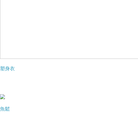
使用方法
早晚使用，取適量於潔淨後的肌膚，建議於掌心溫熱後輕
輕由下而上按壓面部輪廓，再將乳霜按摩直到完全吸收。
塑身衣
魚鬆