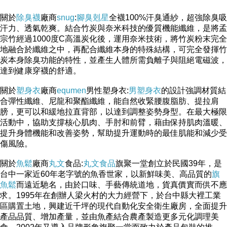
關於
除臭襪
廠商
snug
:
腳臭剋星
全襪100%汗臭通紗，超強除臭吸
汗力、透氣乾爽。結合竹炭與奈米科技的優質機能纖維，是將孟
宗竹經過1000度C高溫炭化後，運用奈米技術，將竹炭粉末完全
地融合於纖維之中，再配合纖維本身的特殊結構，可完全發揮竹
Beauty Tip 美容小祕訣
炭本身除臭功能的特性，並產生人體所需負離子與阻絕電磁波，
達到健康穿襪的舒適。
關於
塑身衣
廠商
equmen
男性塑身衣:
男塑身衣
的設計強調材質結
合彈性纖維、尼龍和聚酯纖維，能自然收緊腰腹脂肪、提拉肩
膀，更可以和緩地拉直背部，以達到調整姿勢身型。在最大極限
1.可與化妝水在掌心均勻混合後，按摩面部及頸部肌膚，
活動中，協助支撐核心肌肉、手肘和前臂，藉由保持肌肉溫暖、
提升身體機能和改善姿勢，幫助提升運動時的最佳肌能和減少受
以提升肌膚保濕度
傷風險。
關於
2.可先均勻塗抹<精華油>於潔淨後的肌膚，再取較多量的
魚鬆
廠商
丸文
食品:
丸文食品
旗聚一堂創立於民國39年，是
台中一家近60年老字號的魚香世家，以新鮮味美、高品質的
旗
乳霜按摩肌膚3~5分鐘，使用後面部肌膚水嫩、明亮、由
魚鬆
而遠近馳名，由於口味、手藝傳統道地，貨真價實而供不應
內而外透出水嫩光采。
求。1995年在創辦人梁火村的大力經營下，於台中縣大裡工業
區購置土地，興建近千坪的現代自動化安全衛生廠房，全面提升
產品品質、增加產量，並由魚產結合農產製造更多元化調理美