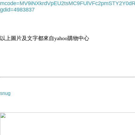
mcode=MV9iNXkrdVpEU2tsMC9FUlVFc2pmSTY2Y0d
gdid=4983837
全日乳霜除可做為滋潤晚霜使用，更可用於日間保濕及妝
前打底，除可提升彩妝服貼度外，更可提升肌膚對環境傷
害的防護力。
以上圖片及文字都來自yahoo購物中心
snug