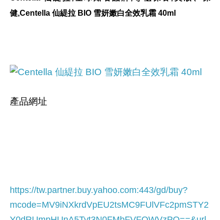
健,Centella 仙緹拉 BIO 雪妍嫩白全效乳霜 40ml
產品網址
https://tw.partner.buy.yahoo.com:443/gd/buy?
mcode=MV9iNXkrdVpEU2tsMC9FUlVFc2pmSTY2
Y0dRUmpHUnA5Tyt3N0FMbFVFQWVzPQ==&url