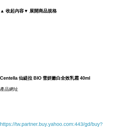
▲ 收起內容
▼ 展開商品規格
BIO 雪妍嫩白全效乳霜 40ml
細緻的乳霜質地，清爽好吸收，調以淡雅 Coquelicot 天
Centella 仙緹拉 BIO 雪妍嫩白全效乳霜 40ml
然香氛，甜美呵護面部、頸部以及胸口肌膚。
產品網址
以17種天然植物成份，有效修護肌膚，提升肌膚活力，減
緩紋路產生，維持肌膚水嫩彈性，同時讓肌膚更加白皙亮
麗。
https://tw.partner.buy.yahoo.com:443/gd/buy?