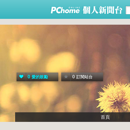
0
0
愛的鼓勵
訂閱站台
首頁