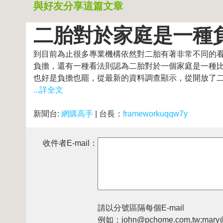
與好友分享這篇文章
二胎對於家庭是一種
到目前為止很多專業機構依然對二胎有著非常不同的
負擔，還有一種看法則認為二胎對於一個家庭是一種
也好是負擔也罷，從最新的資料調查顯示，從開放了二.
...詳全文
新聞台:
網購高手
| 台長：
frameworkuqqw7y
收件者E-mail：
請以分號區隔每個E-mail
例如：john@pchome.com.tw;mary@