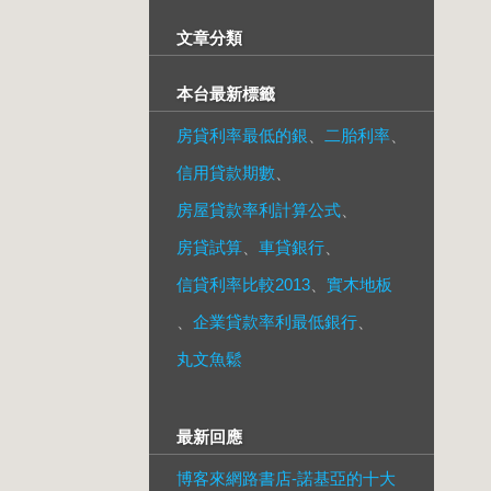
文章分類
本台最新標籤
房貸利率最低的銀
、
二胎利率
、
信用貸款期數
、
房屋貸款率利計算公式
、
房貸試算
、
車貸銀行
、
信貸利率比較2013
、
實木地板
、
企業貸款率利最低銀行
、
丸文魚鬆
最新回應
博客來網路書店-諾基亞的十大