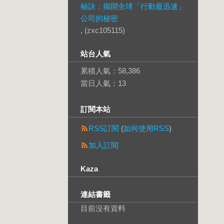
秘訣：揭開全球「行動最迅速」
公司的秘密
, (zxc105115)
站台人氣
累積人氣：
58,386
當日人氣：
13
訂閱本站
RSS訂閱
(
如何使用RSS
)
加入訂閱
Kaza
連結書籤
目前沒有資料