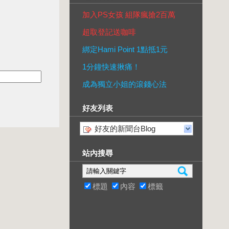
加入PS女孩 組隊瘋搶2百萬
超取登記送咖啡
綁定Hami Point 1點抵1元
1分鐘快速揪痛！
成為獨立小姐的滾錢心法
好友列表
好友的新聞台Blog
站內搜尋
標題
內容
標籤