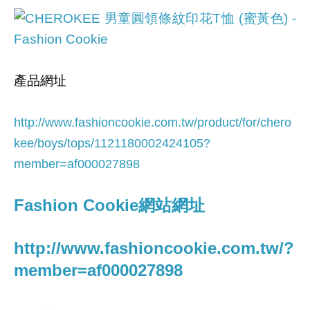
產品網址
http://www.fashioncookie.com.tw/product/for/chero
kee/boys/tops/1121180002424105
?
member=af000027898
Fashion Cookie網站網址
http://www.fashioncookie.com.tw/?
member=af000027898