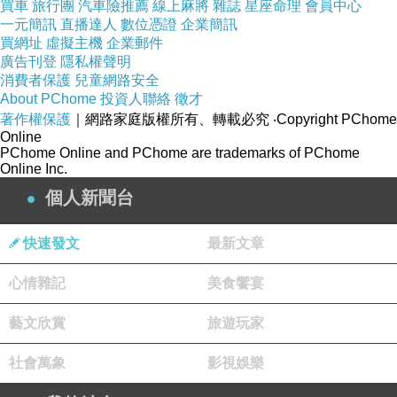
買車
旅行團
汽車險推薦
線上麻將
雜誌
星座命理
會員中心
一元簡訊
直播達人
數位憑證
企業簡訊
買網址
虛擬主機
企業郵件
材質： 100% 棉（精梳棉）
廣告刊登
隱私權聲明
消費者保護
兒童網路安全
產地： 中國
About PChome
投資人聯絡
徵才
著作權保護
｜網路家庭版權所有、轉載必究
‧Copyright PChome
Online
PChome Online and PChome are trademarks of PChome
圖片及文字都來自Fashion Cookie
Online Inc.
個人新聞台
Fashion Cookie網站網址
快速發文
最新文章
http://www.fashioncookie.com.tw/?
心情雜記
美食饗宴
member=af000027898
藝文欣賞
旅遊玩家
社會萬象
影視娛樂