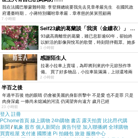
我在法國巴黎蒙難時期: 李登輝總統要我先去見章孝嚴先生 在國民政
暖衣,bés carol評價bes carol 男式v領發熱保暖衣,bés carol女式亮色連
府遷臺時期， 小蔣特別囑咐章孝嚴．章孝慈的舅舅照顧兩
帽羽絨外套,
7 小時前
Self23歲的葛蘭談「我演〈金縷衣〉」 #戀上老電影 #粟子 #葛蘭
內容簡介
93歲高壽離世的葛蘭，雖已息影逾60年，卻始終
以鮮活的影像與悅耳的歌聲，時刻陪伴觀眾。她多
1 小時前
才多藝、陽光開朗的形象，不僅保留在電影
感謝陌生人
拉著小拉車上賣場，為即將到來的中元節預作準
備。 買了好多物品，小拉車裝滿滿，上頭還堆兩
2 小時前
紙箱。 雖辛苦了點，這點程度我一個人搬
半百之後
將男孩們最愛的汽車圖騰印刷在條紋衣上，無疑是人氣熱
年過半百後 他的眼睛 仍會被美麗的身影所擊中 不是愛 也不是罪 只是
肉身深處 一條尚未熄滅的河流 仍渴望奔向遠方 歲月已經
賣款！外搭羽絨背與丹寧褲，就能應付現在微涼的天氣，
23 小時前
也可以搭配短袖 T，做多層次的穿搭喔！
登入
註冊
PChome首頁
線上購物
24h購物
書店
露天拍賣
比比昂代購
穿搭指南：丹寧褲、燈芯絨褲、羽絨背心外套、搖粒絨外
新聞
/
氣象
股市
個人新聞台
廣告刊登
加入聯播網
全球購物
套
買賣租屋
支付連
國際連
Pi 拍錢包
旅遊
服務中心