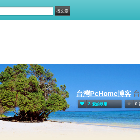
台灣PcHome博客
台
3
0
愛的鼓勵