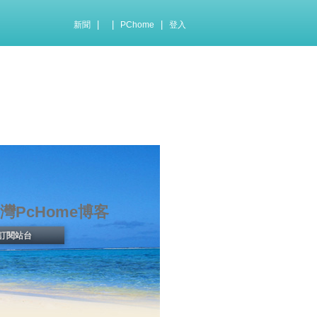
|
|
|
新聞
PChome
登入
灣PcHome博客
訂閱站台