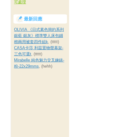
可處理
最新回應
OLIVIA 《日式素色簡約系列
銀藍 銀灰》標準雙人床包鋪
棉兩用被套四件組k
, (ttttt)
CASA卡莎 利茲置物螢幕架-
三色可選t
, (ttttt)
Mirabelle 純色魅力交叉鍊錶-
粉-22x29mms
, (hehh)