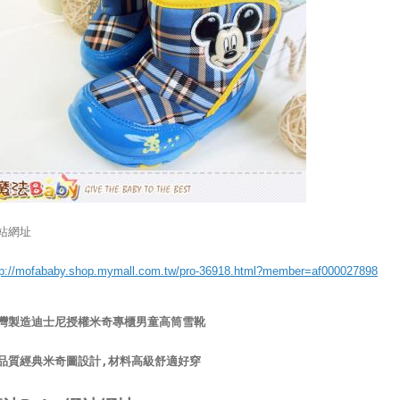
站網址
tp://mofababy.shop.mymall.com.tw/pro-36918.html?member=af000027898
灣製造迪士尼授權米奇專櫃男童高筒雪靴
品質經典米奇圖設計,材料高級舒適好穿