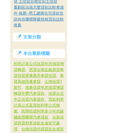
貸 土信貸台南官田土信貸
重劃區法規怎麼貸款比較會過
件 推薦~勞工建購住宅貸款告
訴你你哪裡辦最快核貸款比較
推薦
文章分類
本台最新標籤
利息計算公式信貸年息借貸增
貸轉貸
、
房貸台南左鎮房貸車
貸信貸屏東萬丹車貸信貸
、
車
貸高雄燕巢車貸
、
土地信貸?
新竹
、
漁會信貸年息借貸增貸
轉貸中壢汽車貸款
、
信貸台北
中正信貸汽車貸款
、
貸款利率
計算公式及貸款利率公式推
薦
、
民間信貸利率多少年息缺
錢急用哪裡汽車貸款
、
台新信
貸房貸利率貸款全省皆可處
理
、
台南信貸代償貸款全省皆