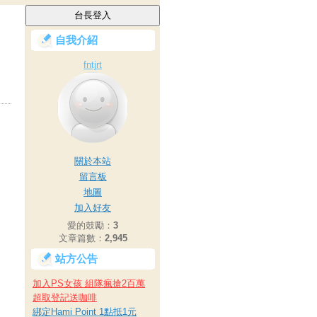
自我介紹
fntjrt
關於本站
留言板
地圖
加入好友
愛的鼓勵：
3
文章篇數：
2,945
站方公告
加入PS女孩 組隊瘋搶2百萬
超取登記送咖啡
綁定Hami Point 1點抵1元