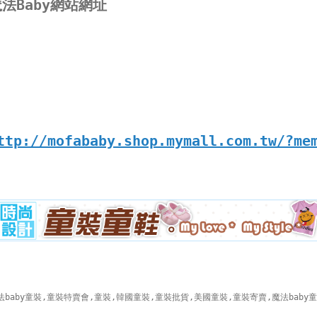
法Baby網站網址
ttp://mofababy.shop.mymall.com.tw/?me
法baby童裝,童裝特賣會,童裝,韓國童裝,童裝批貨,美國童裝,童裝寄賣,魔法baby