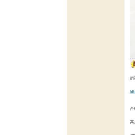
網
ht
台
高