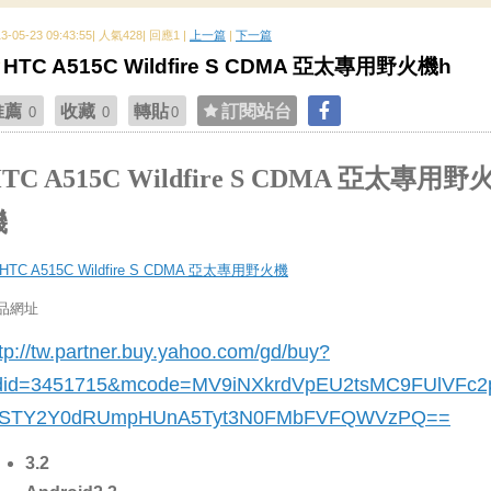
13-05-23 09:43:55| 人氣428| 回應1 |
上一篇
|
下一篇
HTC A515C Wildfire S CDMA 亞太專用野火機h
推薦
收藏
轉貼
訂閱站台
0
0
0
TC A515C Wildfire S CDMA 亞太專用野
機
品網址
tp://tw.partner.buy.yahoo.com/gd/buy?
did=3451715
&mcode=MV9iNXkrdVpEU2tsMC9FUlVFc2
STY2Y0dRUmpHUnA5Tyt3N0FMbFVFQWVzPQ==
3.2