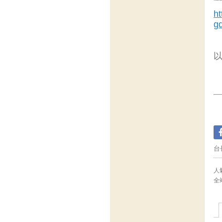
ht
g
以
台
人氣
全