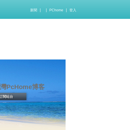
|
|
|
新聞
PChome
登入
灣PcHome博客
訂閱站台