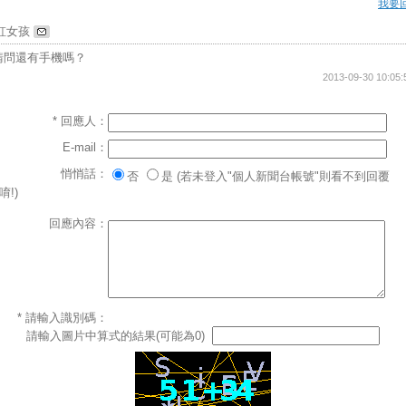
我要
虹女孩
請問還有手機嗎？
2013-09-30 10:05:
* 回應人：
E-mail：
悄悄話：
否
是 (若未登入"個人新聞台帳號"則看不到回覆
唷!)
回應內容：
* 請輸入識別碼：
請輸入圖片中算式的結果(可能為0)