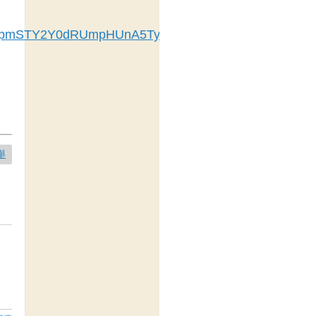
c2pmSTY2Y0dRUmpHUnA5Tyt3N0FMbFVFQWVzPQ==
舉