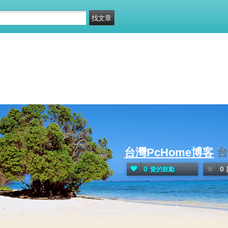
台灣PcHome博客
台
0
0
愛的鼓勵