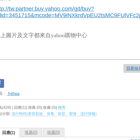
tp://tw.partner.buy.yahoo.com/gd/buy?
did=3451715
&mcode=MV9iNXkrdVpEU2tsMC9FUlVF
上圖片及文字都來自yahoo購物中心
我要檢
長：
fnthea
(428) | 回應(1)| 推薦 (
0
)| 收藏 (
0
)|
轉寄
站分類:
流行時尚(美容彩妝、保養、造型、塑身、流行情報)
推薦(
0
)
收藏(
0
)
回應(1)