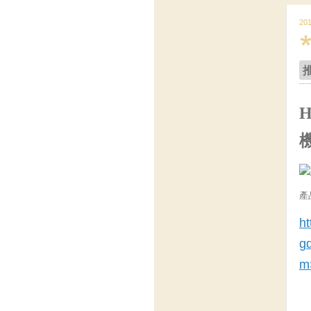
20
H
產
ht
g
m