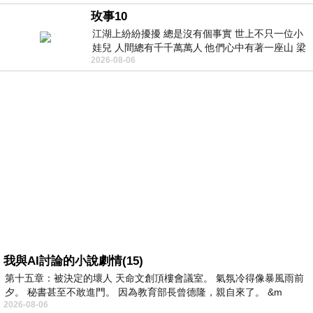
玫事10
江湖上紛紛擾擾 總是沒有個事實 世上不只一位小
娃兒 人間總有千千萬萬人 他們心中有著一座山 梁
2026-08-06
山佛山泰華衡恆嵩 一山之高
我與AI討論的小說劇情(15)
第十五章：被決定的壞人 天命文創頂樓會議室。 氣氛冷得像暴風雨前
夕。 秘書甚至不敢進門。 因為教育部長曾德隆，親自來了。 &m
2026-08-06