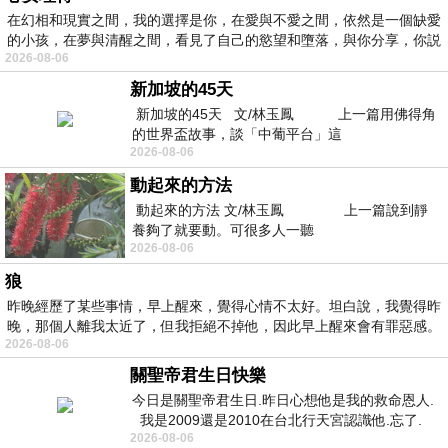
在幻相和現實之間，我的選擇是你，在愛與不愛之間，依然是一個缺愛
的小孩，在夢與清醒之間，看見了自己的慾望和墮落，與你分享，你説
2026-08-06
新加坡的45天
新加坡的45天 文/林玉鳳 上一篇用佛得角
的世界盃故事，談「中葡平台」這
2026-08-06
動起來的方法
動起來的方法 文/林玉鳳 上一篇說到靜
養夠了就要動。可很多人一聽
2026-08-06
狼
昨晚經歷了某些事情，早上醒來，覺得心情不太好。坦白說，我覺得昨
晚，那個人離我太近了，但我拒絕不掉他，因此早上醒來會有罪惡感。
2026-08-06
關聖帝君生日快樂
今日是關聖帝君生日.昨日心想他是我的救命恩人.
我是2009還是2010在台北行天宮認識他.忘了.
2026-08-06
一個奇摩交友的網友學