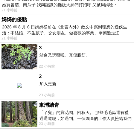
她買番茄、南瓜子 我與認識的攤販大姊們打招呼 又被周媽唸：
21 小時前
媽媽的優點
2026 年 8 月 6 日媽媽從前在《北窗內外》散文中寫到理想的遊俠生
活：不結婚、不生孩子、交女朋友、做喜歡的事業、單獨遊走江
21 小時前
湖⋯⋯，
3
站台又玩嘢啦。真傷腦筋。
22 小時前
2
加入更新......
23 小時前
東灣踏青
「了兒」的賞花閣。回秋天。 那些毛毛蟲還有禮
遇通道呢，如遇到。一個園區的工作人員撿給我們
23 小時前
細賞。