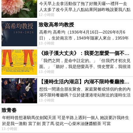
今天早上去拿活動假了拖了好幾天囉~~禮拜一去
人太多了改今天早上八點結果阿姊昨晚說要我八點
12 小時前
去西螺農會~回到莿桐都8點半多了
致敬高希均教授
高希均 高希均（1936年4月16日—2026年8月6
日），生於南京市，1949年隨家人來台，1959年
13 小時前
赴美深造並取得經濟發展博士學位。曾任
《娘子漢大丈夫》：我要怎麼愛一個不存在的人？
「我們之間，是命中註定的。」「但我們才初次見
面。」「聽好，我是戀愛高手、情史豐富，我很清
13 小時前
楚這種感覺，你我之間的那種感覺，現
【漫時生活內湖店】內湖不限時餐廳推薦｜捷運港墘站美食，聚餐、約會、家庭聚會首選，正餐甜點一次滿足
想找一間適合朋友聚會、家庭聚餐或情侶約會的內
湖不限時餐廳嗎？位於捷運港墘站附近的漫時生活
13 小時前
內湖店，從捷運站步行約4分鐘即可抵
致青春
年輕時曾想著騎馬仗劍闖天涯 可是半路上遇到一個人 她說要許我終生
於是我一激動 當了劍 賣了馬 從此一心柴米油鹽醬醋茶 可當
13 小時前