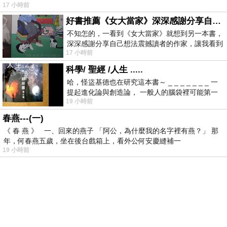
17 小時前
好書推薦《女大當家》深深感謝分享自己想法震撼讀者的作家，讓我看到不同樣貌的家庭！
不知怎的，一看到《女大當家》就想到另一本書，
深深感謝分享自己想法震撼讀者的作家，讓我看到
17 小時前
不同樣貌的家庭！ 《女大
科學/ 聖經 /人生 .....
哈，怪盜基德也在研究這本書～ _ _ _ _ _ _ _ 一
提起進化論與創造論， 一般人的腦袋裡可能第一
19 小時前
時間就有「 進化論很科
春燕---(一)
《 春 燕 》 一、回來的燕子 「阿公，為什麼我的名字裡有燕？」 那
年，何春燕五歲，坐在後台戲箱上，看外公何安慶縫補一
19 小時前