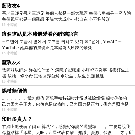
藍玫友4
吾老三師兄吾老三師兄 每個人都是一部大藏經 每個心房都是一座寺院
每個視事都是一個觀想 不論大大或小小都自在 心不拘於形
15 小時前
這個連結是本豬最愛看的肢體語言
✳️모델이 고급차 옆에서 포즈를 취하고 있다.✳️ "윤아 , YunAh" ✳️ -
YouTube 她具備的展現正是本豬為人所缺的最愛
15 小時前
藍玫友3
玫師妹玫師妹 妳在忙什麼？ 滿院子裡瞎跑 小蟑螂不礙事 培養好生之
德 放牠一條小命 讓牠回歸自然 別殺生，放生 別讓牠進
16 小時前
錫杖無價值
。。。。。。我無價值 須親手執持錫杖才得以滅除煩惱 錫杖你修的，
己力因力是正力，佛像也是你修的，己力因力是正力，佛光普照也是
16 小時前
印旺多貴人？
在網上隨便玩了個 ai 算八字，感覺好像說的還蠻準……。主要是說我
命盤結構「印星」太旺，印星代表長輩、知識、資源、保護……等，所