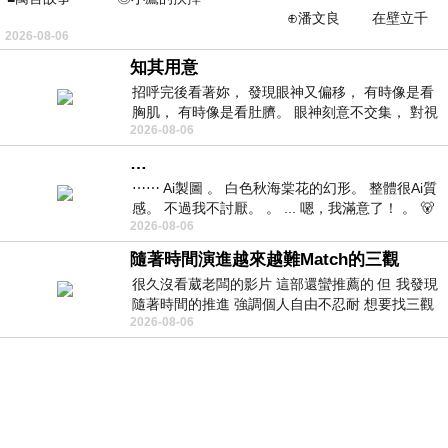
⊕潘文良 在壁立千
2026-08-06
仞的懸崖上，有一座遮天蔽
知其用意
招呼完後看著妳， 發現眼神又偏移， 有時像是看
胸肌， 有時像是看肚臍。 眼神刻意不交集， 對視
2026-08-06
視線不對齊， 讓我很難不
…
⋯⋯ Ai製圖 。 白色秋海棠花的幻形。 整體很Ai質
感。 不過我不討厭。 。 ... 嗯，我滿意了！ 。 🐻
2026-08-06
昨中
隨著時間演進越來越難Match的三觀
很久沒看葳老闆的影片 這部還蠻推薦的 但 我發現
隨著時間的推進 強調個人自由不忍耐 想要找三觀
2026-08-06
接近的不要說對象 連朋友都超