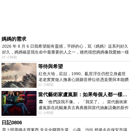
媽媽的需求
2026 年 8 月 6 日我希望能有靈感，平靜的心，寫《媽媽》這系列好久
好久，媽媽確是我生命中最重要的人之一，雖然很想媽媽像我愛她一樣
20 小時前
等待與希望
紅色大地，莊喆，1990。亂世浮生仍想立身處世
老老實實做人撫著心跳聽音辨位依憑直覺與本能鑽
21 小時前
向裂隙的亮處探索另一個心聲另一個共鳴的
當代藝術家盧嵐新：如果每個人都一樣，這世界該有多無聊？
🏛️ 「他們說我不像。」「我笑了。」 當代藝術家
盧嵐新在此幅兼具古典典雅與當代抽象語彙的新作
21 小時前
中，以沈靜的藍色空間為背景，描繪了
日記0806
早上陪周媽去買東西 先去全聯買生菜、山葵、沙拉 然後走在保安市場