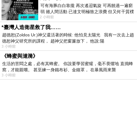
可有海豚白白靠攏 再次遙迢氣旋 可再饒過一遍窮
弱 雖人間活動 已達文明極致之浪費 但又何干質樸
2 小時前
者 只能白白陪葬
*臺灣人造衛星救了我……
趙德恕(Zoldos Ur.)神父還活著的時候: 他怕見太陽光 我有一次去上趙
德恕神父研究所的課程， 趙神父把窗簾放下， 他說:陽
3 小時前
《蜂蜜與漣漪》
生活的苦悶之處，必有其蜂蜜。 你說要學習蜜獾，毫不畏懼地 直搗蜂
窩，才能親嚐。 甚至練一身鐵布衫、金鐘罩， 在暴風雨來襲
3 小時前