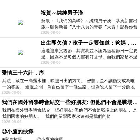
祝賀～純純男子漢
聽歌：《我們的高峰》～純純男子漢～恭賀新書出
版～願你新書〞八十八頁的青春〞大賣！記得你曾
2026-08-06
經在我的版留言…「好讚的圖^^感覺大家
出生即欠債？孩子一定要知道：爸媽，其實我不欠你們
這週迎來父親節，其實我並不認為這種節日一定要
過，因為不是每個人都有好父母。而我們家是不過
2026-08-06
節的，平時也沒什麼儀式感，生活趨近冷
愛情三十六計，序
兵法，藏在一滴露水裡，映照日出的方向。 智慧，是不讓衝突成為唯
一的答案。 進退之間，為自己留下一條生路，也為他人留下一分餘地
2026-08-06
我們在國外留學時會結交一些好朋友: 但他們不會是戰場上的朋友
我們在國外留學時會結交一些好朋友: 但他們不會是戰場上的朋友， 是
我們國家的好朋友。 我們的留學國家永遠都是我們的倚
2026-08-06
◎小鷹的抉擇
■寓言故事 ◎小鷹的抉擇