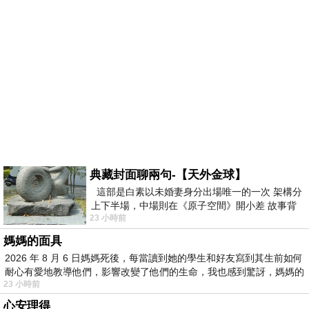
典藏封面聊兩句-【天外金球】
這部是白素以未婚妻身分出場唯一的一次 架構分
上下半場，中場則在《原子空間》開小差 故事背
23 小時前
景影射西藏境外流亡 地下組織
媽媽的面具
2026 年 8 月 6 日媽媽死後，每當讀到她的學生和好友寫到其生前如何
耐心有愛地教導他們，影響改變了他們的生命，我也感到驚訝，媽媽的
23 小時前
心安理得