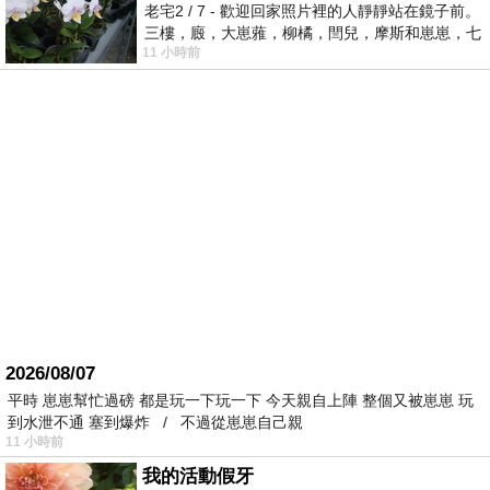
老宅2 / 7 - 歡迎回家照片裡的人靜靜站在鏡子前。
三樓，廄，大崽蕥，柳橘，閆兒，摩斯和崽崽，七
11 小時前
個人整整齊齊地站在鏡框之外，如同
2026/08/07
平時 崽崽幫忙過磅 都是玩一下玩一下 今天親自上陣 整個又被崽崽 玩
到水泄不通 塞到爆炸 / 不過從崽崽自己親
11 小時前
我的活動假牙