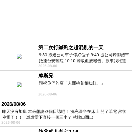
第二次打鐵劑之超混亂的一天
9:30 抵達公司車子停好位子 9:40 從公司騎腳踏車
抵達台安醫院 10:10 聽取血液報告。原來我吃進
2026-08-06
去的 B12 彌可保並非沒有吸收而是超
摩斯兄
預祝你們的店「人面桃花相映紅。」
2026-08-06
2026/08/06
昨天沒有加班 本來想說些個日誌吧！ 洗完澡坐在床上 開了筆電 然後
停電了！！ 崽崽當下直接一個三小？ 就脫口而出
2026-08-06
柒參貳▎老宅2 / 6