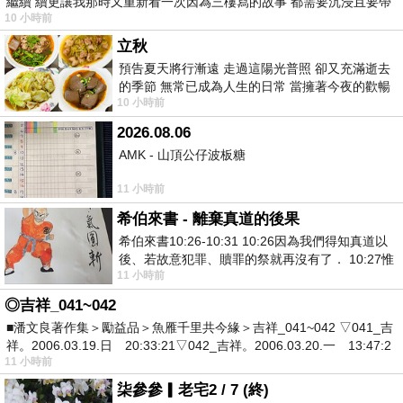
繼續 續更讓我那時又重新看一次因為三樓寫的故事 都需要沉浸且要帶
10 小時前
有
立秋
預告夏天將行漸遠 走過這陽光普照 卻又充滿逝去
的季節 無常已成為人生的日常 當擁著今夜的歡暢
10 小時前
舒心 轉眼驟成昨日 而明晨 太陽
2026.08.06
AMK - 山頂公仔波板糖
11 小時前
希伯來書 - 離棄真道的後果
希伯來書10:26-10:31 10:26因為我們得知真道以
後、若故意犯罪、贖罪的祭就再沒有了． 10:27惟
11 小時前
有戰懼等候審判和那燒滅眾敵人的烈火
◎吉祥_041~042
■潘文良著作集＞勵益品＞魚雁千里共今緣＞吉祥_041~042 ▽041_吉
祥。2006.03.19.日 20:33:21▽042_吉祥。2006.03.20.一 13:47:2
11 小時前
柒參參▎老宅2 / 7 (終)