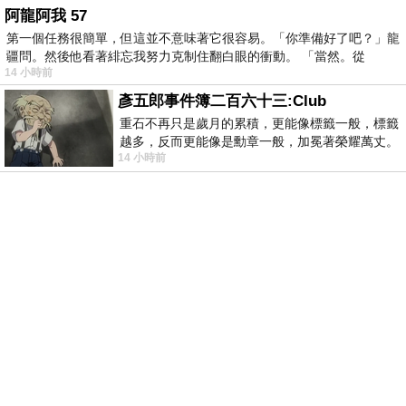
阿龍阿我 57
第一個任務很簡單，但這並不意味著它很容易。「你準備好了吧？」龍
疆問。然後他看著緋忘我努力克制住翻白眼的衝動。 「當然。從
14 小時前
彥五郎事件簿二百六十三:Club
重石不再只是歲月的累積，更能像標籤一般，標籤
越多，反而更能像是勳章一般，加冕著榮耀萬丈。
14 小時前
習慣一如縱容，成了再難輕輕放下的罪證