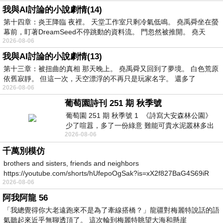
我與AI討論的小說劇情(14)
第十四章：炎王降臨 夜裡。 天堂工作室只剩冷氣低鳴。 堯禹舜坐在螢
幕前，盯著DreamSeed不停跳動的資料流。 門忽然被推開。 堯天
2026-08-06
我與AI討論的小說劇情(13)
第十三章：被扭曲的真相 那天晚上。 堯禹舜又回到了夢境。 白色荒原
依舊寂靜。 但這一次，天空漂浮的不再只是玩家名字。 還多了
2026-08-06
葡萄園詩刊 251 期 秋季號
葡萄園 251 期 秋季號 1 《詩寫大安森林公園》
少了喧囂，多了一份綠意 難能可貴水泥叢林多出
2026-08-06
一
千萬別模仿
brothers and sisters, friends and neighbors
https://youtube.com/shorts/hUfepoOgSak?is=xX2f827BaG4S69iR
2026-08-06
https
阿我阿龍 56
「我總覺得你大老遠跑來不是為了牽線搭橋？」龍疆對梅麗特說話的語
氣聽起來近乎無聊透頂了。 這次輪到梅麗特眺望大海和懸崖