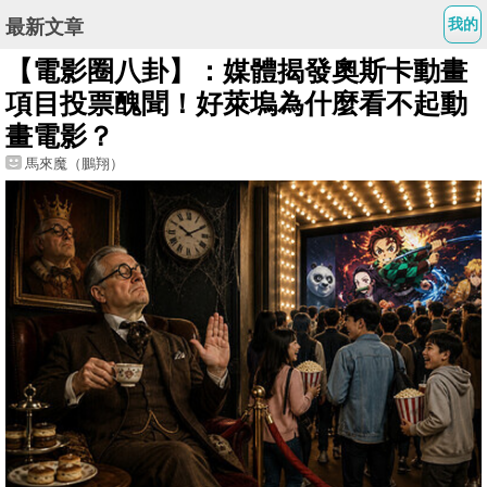
我的
最新文章
【電影圈八卦】：媒體揭發奧斯卡動畫
項目投票醜聞！好萊塢為什麼看不起動
畫電影？
馬來魔（鵬翔）