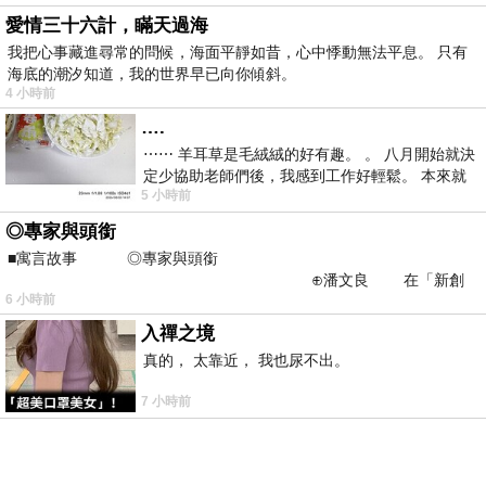
愛情三十六計，瞞天過海
我把心事藏進尋常的問候，海面平靜如昔，心中悸動無法平息。 只有
海底的潮汐知道，我的世界早已向你傾斜。
4 小時前
….
⋯⋯ 羊耳草是毛絨絨的好有趣。 。 八月開始就決
定少協助老師們後，我感到工作好輕鬆。 本來就
5 小時前
不是我的工作啊。 真
◎專家與頭銜
■寓言故事 ◎專家與頭銜
⊕潘文良 在「新創
6 小時前
之谷」裡——
入禪之境
真的， 太靠近， 我也尿不出。
7 小時前