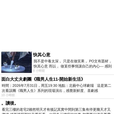
快其心意
我不是中毒太深， 只是在做笑果， PO文有題材，
快其心意 而以， 做某些事情讓自己的內心--- 感到
8 小時前
愉快。
面白大丈夫劇團《職男人生11-開始新生活》
時間：2026年7月31日，周五19:30 地點：北藝中心球劇場 這是第二
次看該團《職男人生》系列的現場演出，感覺新鮮度、喜劇感
10 小時前
。讀後。
看完三樓的老宅2雖然明天才有後記其實中間到第三集有停更幾天才又