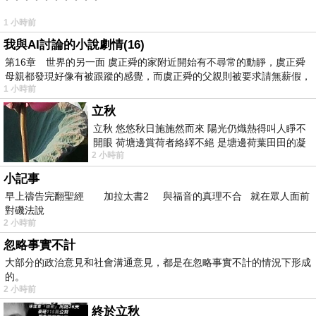
1 小時前
我與AI討論的小說劇情(16)
第16章 世界的另一面 虞正舜的家附近開始有不尋常的動靜，虞正舜
母親都發現好像有被跟蹤的感覺，而虞正舜的父親則被要求請無薪假，
1 小時前
立秋
立秋 悠悠秋日施施然而來 陽光仍熾熱得叫人睜不
開眼 荷塘邊賞荷者絡繹不絕 是塘邊荷葉田田的凝
2 小時前
望 風中飄逸的是映日荷花別樣紅
小記事
早上禱告完翻聖經 加拉太書2 與福音的真理不合 就在眾人面前
對磯法說
2 小時前
忽略事實不計
大部分的政治意見和社會溝通意見，都是在忽略事實不計的情況下形成
的。
2 小時前
終於立秋