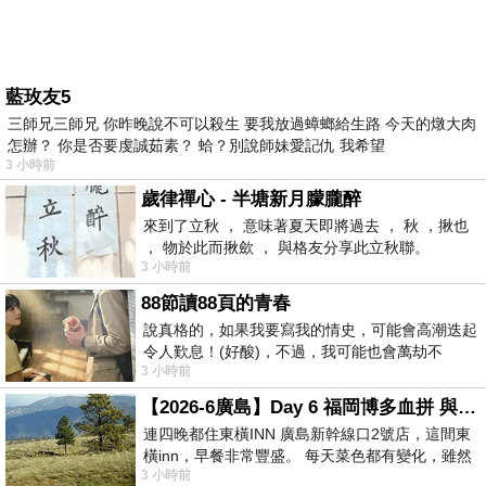
藍玫友5
三師兄三師兄 你昨晚說不可以殺生 要我放過蟑螂給生路 今天的燉大肉
怎辦？ 你是否要虔誠茹素？ 蛤？別說師妹愛記仇 我希望
3 小時前
歲律禪心 - 半塘新月朦朧醉
來到了立秋 ， 意味著夏天即將過去 ， 秋 ，揪也
， 物於此而揪歛 ， 與格友分享此立秋聯。
3 小時前
88節讀88頁的青春
說真格的，如果我要寫我的情史，可能會高潮迭起
令人歎息！(好酸)，不過，我可能也會萬劫不
3 小時前
復...，每天跪鍵盤還是被判了花心的罪
【2026-6廣島】Day 6 福岡博多血拼 與機場接送少年司機深夜對談
連四晚都住東橫INN 廣島新幹線口2號店，這間東
橫inn，早餐非常豐盛。 每天菜色都有變化，雖然
3 小時前
看到工作人員拿出料理包加熱，但