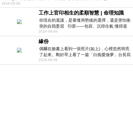
2026-08-06
工作上官印相生的柔順智慧 | 命理知識
你現在的退讓，是看懂局勢後的選擇，還是害怕衝
突的自我委屈 印星——包容、沉得住氣 懂得退
2026-08-06
一步觀察，不會
緣份
偶爾在臉書上看到一張照片(如上)，心裡忽然明亮
了起來。剛好早上看了一篇「白痴愛做夢」台長寫
2026-08-06
的貼文，在回顧年輕時瘋狂愛上