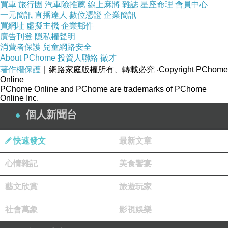
買車
旅行團
汽車險推薦
線上麻將
雜誌
星座命理
會員中心
一元簡訊
直播達人
數位憑證
企業簡訊
買網址
虛擬主機
企業郵件
廣告刊登
隱私權聲明
消費者保護
兒童網路安全
About PChome
投資人聯絡
徵才
著作權保護
｜網路家庭版權所有、轉載必究
‧Copyright PChome
Online
PChome Online and PChome are trademarks of PChome
Online Inc.
個人新聞台
快速發文
最新文章
心情雜記
美食饗宴
藝文欣賞
旅遊玩家
商品網址
:
社會萬象
影視娛樂