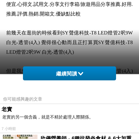
便宜.心得文.試用文.分享文行李箱/旅遊用品分享推薦.好用.
推薦.評價.熱銷.開箱文.優缺點比較
前幾天在逛街的時候看到SY聲億科技-T8 LED燈管2呎9W
白光-透管(4入) 覺得很心動而且正打算買SY聲億科技-T8
LED燈管2呎9W 白光-透管(4入)
但是我想SY聲億科技-T8 LED燈管2呎9W 白光-透管(4入)
繼續閱讀
在網路上買應該會比較便宜，SY聲億科技-T8 LED燈管2呎
9W 白光-透管(4入)而且24小時都能買，上網慢慢挑選，不
你可能感興趣的文章
用等店家開門也不用看店員臉色
老實
老實的另一個含義，就是不精於處理人際關係。
想要購買SY聲億科技-T8 LED燈管2呎9W 白光-
透管(4入)已經想很多天了!也求助谷哥大神 發現
7 小時前
SY聲億科技-T8 LED燈管2呎9W 白光-透管(4入)
欣儀營養師 - 6種抗發炎食材 & 6大加重慢性發炎的飲食習慣