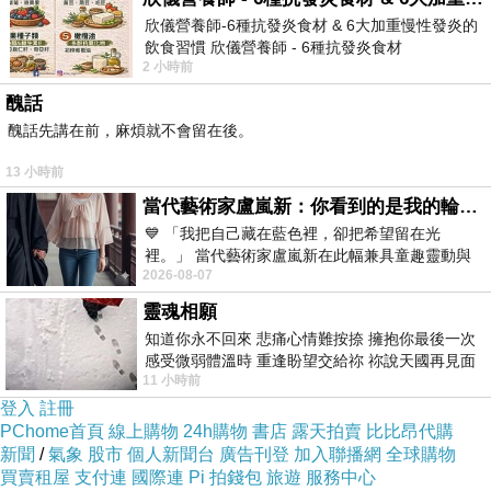
的評價真的不錯想想哪裡買最便宜.心得文.試用
欣儀營養師-6種抗發炎食材 & 6大加重慢性發炎的
飲食習慣 欣儀營養師 - 6種抗發炎食材
文.分享文行李箱/旅遊用品分享推薦.好用.推薦.評
2 小時前
https://www.facebook.com/photo/?fbid=147
價.熱銷.開箱文.優缺點比較
醜話
醜話先講在前，麻煩就不會留在後。
最後選擇在這購買SY聲億科技-T8 LED燈管2呎
13 小時前
9W 白光-透管(4入) 的原因,是因為比較有保障,也
當代藝術家盧嵐新：你看到的是我的輪廓，還是你的故事？——藏在藍色裡的希望與光
不會遇到詐騙集團,所以才選擇在這購入
💙 「我把自己藏在藍色裡，卻把希望留在光
裡。」 當代藝術家盧嵐新在此幅兼具童趣靈動與
2026-08-07
抽象韻味的新作中，用湛藍的羽翼般色塊包覆著
更多資料、資訊參考分享↓↓↓
靈魂相願
知道你永不回來 悲痛心情難按捺 擁抱你最後一次
感受微弱體溫時 重逢盼望交給祢 祢說天國再見面
11 小時前
此刻忍淚說別離 他日靈魂再
登入
註冊
PChome首頁
線上購物
24h購物
書店
露天拍賣
比比昂代購
新聞
/
氣象
股市
個人新聞台
廣告刊登
加入聯播網
全球購物
買賣租屋
支付連
國際連
Pi 拍錢包
旅遊
服務中心