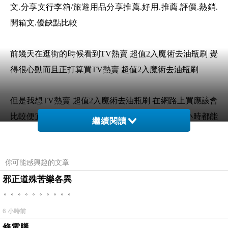
文.分享文行李箱/旅遊用品分享推薦.好用.推薦.評價.熱銷.
開箱文.優缺點比較
前幾天在逛街的時候看到TV熱賣 超值2入魔術去油瓶刷 覺
得很心動而且正打算買TV熱賣 超值2入魔術去油瓶刷
但是我想TV熱賣 超值2入魔術去油瓶刷 在網路上買應該會
比較便宜，TV熱賣 超值2入魔術去油瓶刷而且24小時都能
繼續閱讀
買，上網慢慢挑選，不用等店家開門也不用看店員臉色
想要購買TV熱賣 超值2入魔術去油瓶刷已經想很
你可能感興趣的文章
多天了!也求助谷哥大神 發現TV熱賣 超值2入魔
邪正道殊苦樂各異
。。。。。。。。。。
術去油瓶刷的評價真的不錯想想哪裡買最便宜.心
得文.試用文.分享文行李箱/旅遊用品分享推薦.好
6 小時前
用.推薦.評價.熱銷.開箱文.優缺點比較
修電腦