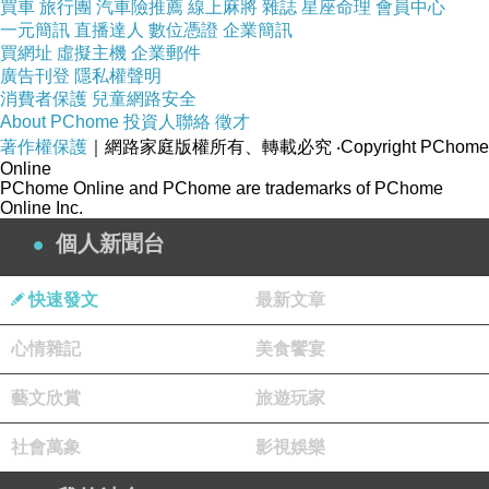
買車
旅行團
汽車險推薦
線上麻將
雜誌
星座命理
會員中心
一元簡訊
直播達人
數位憑證
企業簡訊
買網址
虛擬主機
企業郵件
廣告刊登
隱私權聲明
消費者保護
兒童網路安全
About PChome
投資人聯絡
徵才
著作權保護
｜網路家庭版權所有、轉載必究
‧Copyright PChome
Online
PChome Online and PChome are trademarks of PChome
Online Inc.
個人新聞台
快速發文
最新文章
商品網址
:
心情雜記
美食饗宴
藝文欣賞
旅遊玩家
社會萬象
影視娛樂