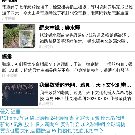
電腦買了七年終於操壞了，檢查後要換主機板，等叫貨到安裝完成已經
過了四天，今天去拿電腦時說了有點想念電腦，老闆問我是電腦重度
最後選擇在這購買TV熱賣 超值2入魔術去油瓶刷
6 小時前
的原因,是因為比較有保障,也不會遇到詐騙集團,
羅東林鐵：樂水驛
所以才選擇在這購入
抵達樂水驛前會先經過5-7號隧道及橫越碼崙溪，
鐵路都是沿著溪畔修建。 樂水驛初名為濁水驛，
8 小時前
但因與臺鐵集集線車站同名，於1953
更多資料、資訊參考分享↓↓↓
腦霧
聽說，AI劇看太多會腦霧？！連續劇，千篇一律劇情，一樣的狗血，很
膩...AI 劇，雖然男女主都長的差不多，但劇情短短的，很適合打發時
15 小時前
我最敬愛的老闆、遠見．天下文化創辦人高希均教授
我最敬愛的老闆、遠見．天下文化創辦人高希均教
授 遠見 HBR 社長楊瑪利 2026.08.06 我最敬愛的
8 小時前
老闆、遠見．天下文化創辦人高希均教
登入
註冊
PChome首頁
線上購物
24h購物
書店
露天拍賣
比比昂代購
新聞
/
氣象
股市
個人新聞台
廣告刊登
加入聯播網
全球購物
買賣租屋
支付連
國際連
Pi 拍錢包
旅遊
服務中心