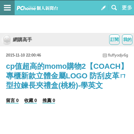
網購高手
訂閱
我的
2015-11-10 22:00:46
fluffyodjv6g
cp值超高的momo購物2【COACH】
專櫃新款立體金屬LOGO 防刮皮革ㄇ
型拉鍊長夾禮盒(桃粉)-學英文
留言 0
收藏 0
推薦 0