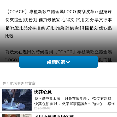
【COACH】專櫃新款立體金屬LOGO 防刮皮革ㄇ型拉鍊
長夾禮盒(桃粉)哪裡買最便宜.心得文.試用文.分享文行李
箱/旅遊用品分享推薦.好用.推薦.評價.熱銷.開箱文.優缺點
比較
前幾天在逛街的時候看到【COACH】專櫃新款立體金屬
LOGO 防刮皮革ㄇ型拉鍊長夾禮盒(桃粉) 覺得很心動而且
繼續閱讀
正打算買【COACH】專櫃新款立體金屬LOGO 防刮皮革
ㄇ型拉鍊長夾禮盒(桃粉)
你可能感興趣的文章
快其心意
但是我想【COACH】專櫃新款立體金屬LOGO 防刮皮革
我不是中毒太深， 只是在做笑果， PO文有題材，
ㄇ型拉鍊長夾禮盒(桃粉) 在網路上買應該會比較便宜，
快其心意 而以， 做某些事情讓自己的內心--- 感到
【COACH】專櫃新款立體金屬LOGO 防刮皮革ㄇ型拉鍊
2026-08-07
愉快。
長夾禮盒(桃粉)而且24小時都能買，上網慢慢挑選，不用