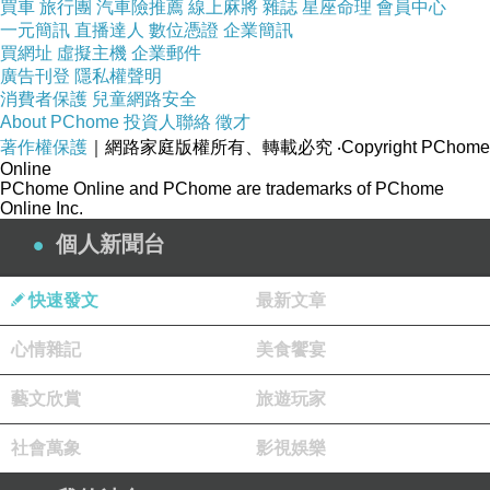
買車
旅行團
汽車險推薦
線上麻將
雜誌
星座命理
會員中心
一元簡訊
更多資料、資訊參考分享↓↓↓
直播達人
數位憑證
企業簡訊
買網址
虛擬主機
企業郵件
廣告刊登
隱私權聲明
消費者保護
兒童網路安全
About PChome
投資人聯絡
徵才
著作權保護
｜網路家庭版權所有、轉載必究
‧Copyright PChome
Online
PChome Online and PChome are trademarks of PChome
Online Inc.
個人新聞台
快速發文
最新文章
心情雜記
美食饗宴
藝文欣賞
旅遊玩家
社會萬象
影視娛樂