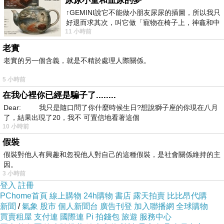
尿尿小童和血尿的夢
↑GEMINI說它不能做小朋友尿尿的插圖，所以我只
等店家開門也不用看店員臉色
好退而求其次，叫它做「寵物在椅子上，神龕和中
11 小時前
年人臉孔」的畫了。 六月底
想要購買【COACH】專櫃新款立體金屬LOGO
老實
防刮皮革ㄇ型拉鍊長夾禮盒(桃粉)已經想很多天
老實的另一個含義，就是不精於處理人際關係。
了!也求助谷哥大神 發現【COACH】專櫃新款立
5 小時前
體金屬LOGO 防刮皮革ㄇ型拉鍊長夾禮盒(桃粉)
在我心裡你已經是騙子了........
的評價真的不錯想想哪裡買最便宜.心得文.試用
Dear: 我只是隨口問了你什麼時候生日?想說獅子座的你現在八月
了，結果出現了20，我不 可置信地看著這個
文.分享文行李箱/旅遊用品分享推薦.好用.推薦.評
10 小時前
價.熱銷.開箱文.優缺點比較
假裝
假裝對他人有興趣和忽視他人對自己的這種假裝，是社會關係維持的主
最後選擇在這購買【COACH】專櫃新款立體金
因。
3 小時前
屬LOGO 防刮皮革ㄇ型拉鍊長夾禮盒(桃粉) 的原
登入
註冊
因,是因為比較有保障,也不會遇到詐騙集團,所以
PChome首頁
線上購物
24h購物
書店
露天拍賣
比比昂代購
新聞
/
氣象
股市
個人新聞台
廣告刊登
加入聯播網
全球購物
才選擇在這購入
買賣租屋
支付連
國際連
Pi 拍錢包
旅遊
服務中心