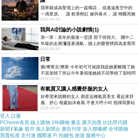
讓
長Baroness Kramer會面時不慎失言，對此，向
我寧願成為聖壇上的一蕊燭花， 或遙遠夜空中的
一滴星淚。 讓 軟香輕紅 嫁與春水， 讓 蝴蝶死吻
來對周遭時事話題相當的關心的雞排妹不願多
2026-08-05
夏日最後一瓣玫瑰， 讓
談；而曾在臉書交戰過的小模小歪成為同門師
我與AI討論的小說劇情(1)
妹，她也沒有多說感想，謹表示「不是師妹，說
第一章：袁年的最後一堂課 雨下得很大。 國中二
年級的走廊瀰漫著濕氣，牆上的榮譽榜因為老舊而
不是就不是」
三重火鍋料宅配
。雞排妹個性大轉
2026-08-05
微微捲起。 堯禹舜站在辦公室外，手
變，不再如同以往有話直說，她笑說：「我現在
日常
發現，少說一點就會多
五股火鍋吃到飽
賺一
圖/摩斯文/摩斯 今年初可可就跟我提她要離職了她
點。」
不當老師了所以今年暑假後她就不回學校了當時問
2026-08-05
她不是很喜歡幼幼班的小朋友嗎捨得不
有氣質又讓人感覺舒服的女人
雞排妹日前到香港宣傳電影《台北夜蒲團團
好希望來跳舞的女人 都是這種氣質美女 看起來舒
轉》，利用空檔時間到北帝廟拜拜。她笑說，當
服、舒心 相處如沐春風 不會大呼小叫 指揮我要站
時請求神明保佑她2015年能夠賺到一個數目，不
2026-08-05
哪個位子 妳老幾？？
登入
註冊
過才剛求完，她發現去年早就達成，便再重求稍
PChome首頁
線上購物
24h購物
書店
露天拍賣
比比昂代購
稍提高數目。孰料身旁的小Call提醒她，求願達
新聞
/
氣象
股市
個人新聞台
廣告刊登
加入聯播網
全球購物
買賣租屋
支付連
國際連
Pi 拍錢包
旅遊
服務中心
成8成就得還願，而8成就如同她去年所賺的金