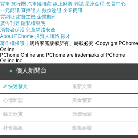
買車
旅行團
汽車險推薦
線上麻將
雜誌
星座命理
會員中心
額，所以她又求了第3次，希望今年能賺進8位
一元簡訊
直播達人
數位憑證
企業簡訊
買網址
數，也擲到聖杯有望達成。
虛擬主機
企業郵件
廣告刊登
隱私權聲明
消費者保護
兒童網路安全
▲雞排妹出席活動的服裝相當性感。（圖／記者
About PChome
投資人聯絡
徵才
著作權保護
｜網路家庭版權所有、轉載必究
‧Copyright PChome
陳明仁攝）
Online
PChome Online and PChome are trademarks of PChome
Online Inc.
（中央社記者王承中、蘇龍麒台北3日電）朝野
個人新聞台
立委今天針對國防部將防空飛彈指揮部移回空軍
有不同看法。民進黨立委蔡適應認為合理，但不
快速發文
最新文章
能排擠空軍預算。國民黨團書記長江啟臣則說，
國防部應說明相關考量。 媒體報導，轄有愛國者
心情雜記
美食饗宴
3型防空飛彈、天弓2、3型防空飛彈、鷹式防空
藝文欣賞
旅遊玩家
飛彈與雄風2E型巡弋飛彈的國防部防空飛彈指揮
部，今年3月再度移撥回空軍。對此國防部昨天
社會萬象
影視娛樂
表示，相關組織調整正研議中，但與「勇固案」