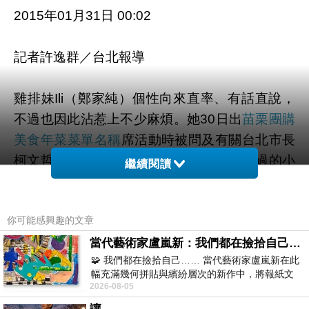
2015年01月31日 00:02
記者許逸群／台北報導
雞排妹Ili（鄭家純）個性向來直率、有話直說，
不過也因此沾惹上不少麻煩。她30日出
苗栗團購
美食
年菜菜單名稱
席活動時被問及有關台北市長
柯文哲日前失言，以及曾在網路「交戰」過的小
繼續閱讀
歪變成同門師妹的事件，她變得相當保守，一概
簡單回答不再想惹上是非。??雞排妹現場圖
你可能感興趣的文章
集！！
當代藝術家盧嵐新：我們都在撿拾自己，將散落的情緒與碎片，拼回生命完整的輪廓
🧩 我們都在撿拾自己…… 當代藝術家盧嵐新在此
▲雞排妹不再談論他人。（圖／記者陳明仁攝）
幅充滿幾何拼貼與繽紛層次的新作中，將報紙文
2026-08-05
字、彩色剪紙與明亮顏料層層
台北燒烤推薦
台北市長柯文哲日前與英國交通部