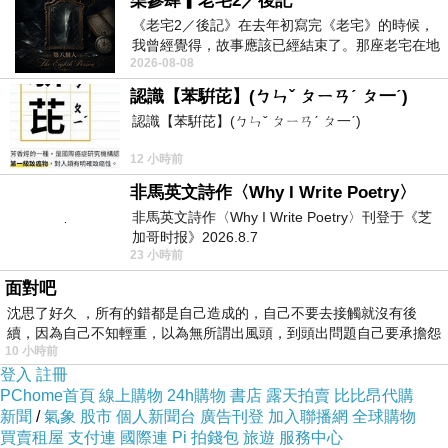
柒參肆▎老宅2／後記
彈性
系
件
《老宅2／後記》在去年初寫完《老宅》的時候，
我曾經覺得，故事應該已經結束了。那座老宅在地
100?
2026-08-08
震中倒塌，七個人終於離開那片黑暗，
酯纖
認識【苯騈芘】(ㄅㄣˇ ㄆㄧㄢˊ ㄆ一ˊ)
2
認識【苯騈芘】(ㄅㄣˇ ㄆㄧㄢˊ ㄆ一ˊ)
維，
無
色
12 小時前
無彈
非馬英文詩作〈Why I Write Poetry〉
性
非馬英文詩作〈Why I Write Poetry〉刊登于《芝
加哥时报》2026.8.7
23 小時前
面對吧
沈思了好久 ，所有的錯都是自己造成的，自己不要去接觸就沒有後
續，因為自己不知輕重，以為無所謂出風頭，到頭出問題自己要承擔怨
10 小時前
不
登入
註冊
PChome首頁
線上購物
24h購物
書店
露天拍賣
比比昂代購
新聞
/
氣象
股市
個人新聞台
廣告刊登
加入聯播網
全球購物
買賣租屋
支付連
國際連
Pi 拍錢包
旅遊
服務中心