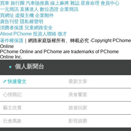
買車
旅行團
汽車險推薦
線上麻將
雜誌
星座命理
會員中心
一元簡訊
直播達人
數位憑證
企業簡訊
買網址
虛擬主機
企業郵件
廣告刊登
隱私權聲明
消費者保護
兒童網路安全
About PChome
投資人聯絡
徵才
著作權保護
｜網路家庭版權所有、轉載必究
‧Copyright PChome
Online
PChome Online and PChome are trademarks of PChome
Online Inc.
個人新聞台
快速發文
最新文章
心情雜記
美食饗宴
藝文欣賞
旅遊玩家
社會萬象
影視娛樂