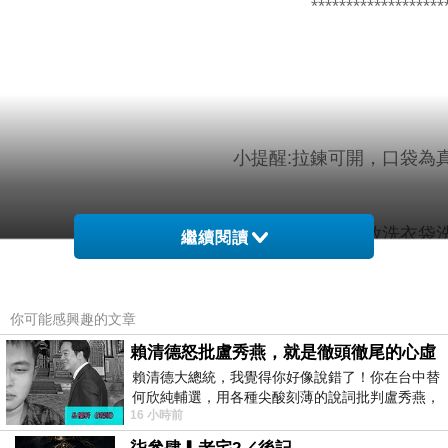
*******************
小提醒:拉鍊可開，口袋為
建議單獨洗滌，手洗或放洗衣袋洗
繼續閱讀
尺碼S/M/L/XL/2L/3L腰繩長約64/6
你可能感興趣的文章
賴清德怒批盧秀燕，就是徹頭徹尾的心虛
賴清德大總統，我覺得你好像說錯了！你在台中替
何欣純輔選，用各種尖酸刻薄的說詞批判盧秀燕，
材質
色
配
16 小時前
罵她施政滿意度輸給陳其邁，甚至還說盧