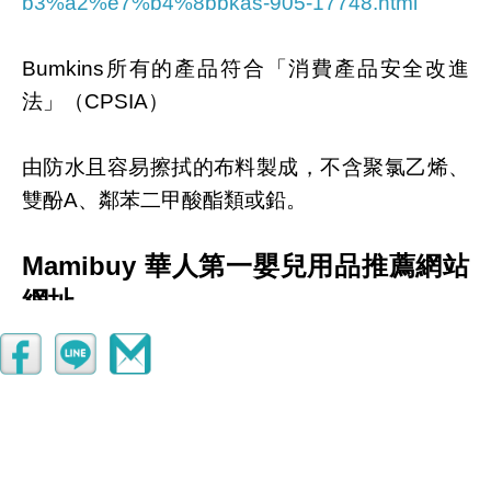
b3%a2%e7%b4%8bbkas-905-17748.html
Bumkins所有的產品符合「消費產品安全改進
法」（CPSIA）
由防水且容易擦拭的布料製成，不含聚氯乙烯、
雙酚A、鄰苯二甲酸酯類或鉛。
Mamibuy 華人第一嬰兒用品推薦網站
網址
http://www.mamibuy.com.tw/babyshop/?
member=af000027898