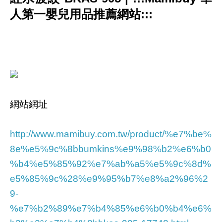
人第一嬰兒用品推薦網站:::
網站網址
http://www.mamibuy.com.tw/product/%e7%be%
8e%e5%9c%8bbumkins%e9%98%b2%e6%b0
%b4%e5%85%92%e7%ab%a5%e5%9c%8d%
e5%85%9c%28%e9%95%b7%e8%a2%96%2
9-
%e7%b2%89%e7%b4%85%e6%b0%b4%e6%