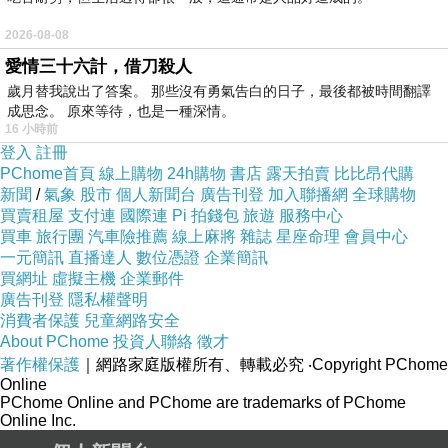
網站:::
2026-08-08
愛情三十六計，借刀殺人
歲月替我說出了答案。 那些沒有勇氣告白的日子，最後都被時間翻譯
商品介紹;
成思念。 原來等待，也是一種深情。
16 小時前
登入
註冊
PChome首頁
線上購物
24h購物
書店
露天拍賣
比比昂代購
新聞
/
氣象
股市
個人新聞台
廣告刊登
加入聯播網
全球購物
買賣租屋
支付連
國際連
Pi 拍錢包
旅遊
服務中心
Bumkins所有的產品符合「消費產品安全改進法」
買車
旅行團
汽車險推薦
線上麻將
雜誌
星座命理
會員中心
（CPSIA）
一元簡訊
直播達人
數位憑證
企業簡訊
買網址
虛擬主機
企業郵件
廣告刊登
隱私權聲明
由
防水
且容易擦拭的布料製成，
不含聚氯乙烯、雙酚A、
消費者保護
兒童網路安全
About PChome
投資人聯絡
徵才
鄰苯二甲酸酯類或鉛
。
著作權保護
｜網路家庭版權所有、轉載必究
‧Copyright PChome
Online
PChome Online and PChome are trademarks of PChome
( 長袖 )
品名：美國Bumkins防水兒童圍
涎
Online Inc.