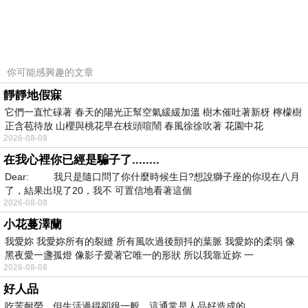
你可能感興趣的文章
靜靜地假寐
它們一直忙碌著 春天的陽光正幫空氣緩緩加溫 樹木催吐著新枒 檸檬樹
正含苞待放 山櫻與桃花早在枝頭喧鬧 春風徐徐吹著 花園中花
2026-08-08
,mamibuy,mamibuy華人第一嬰兒用品推薦網
在我心裡你已經是騙子了........
站,mamibuy新手爸媽勸敗團,mamibuy嬰兒用品
Dear: 我只是隨口問了你什麼時候生日?想說獅子座的你現在八月
推薦網,mamibuy 喜舖,mamibuy寶貝特
了，結果出現了20，我不 可置信地看著這個
2026-08-08
店,mamibuy網站,mamibuy限定版母子手
小花蔓澤蘭
帳,mamibuy媽咪敗,mamibuy寶貝特店(好雞婆)
我愛妳 我愛妳所有的裂縫 所有風吹過後顫抖的葉脈 我愛妳的柔弱 像
黑夜愛一盞孤燈 像影子愛著它唯一的形狀 所以我靠近妳 一
2026-08-08
美國Bumkins防水兒童圍兜(長袖)-粉紅水波紋
好人品
BKAS-905 | :::Mamibuy 華人第一嬰兒用品推薦
吃苦耐勞，但生活過得卻很一般，這通常是人品好造成的。