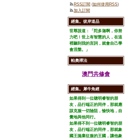
RSS訂閱
(
如何使用RSS
)
加入訂閱
經集。彼岸道品
世尊說道：「陀多迦啊，你努
力吧！世上有智慧的人，在這
裡聽到我的言詞，就會自己學
會涅槃。」
帕奧禪法
澳門共修會
經集。犀牛角經
如果得到一位聰明睿智的朋
友，品行端正的同伴，那就應
該克服一切險阻，愉快地，自
覺地與他同行。
如果得不到一位聰明睿智的朋
友，品行端正的同伴，那就象
國王拋棄征服的王國，讓他象