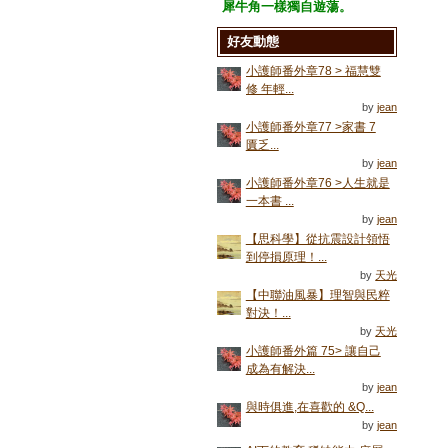
犀牛角一樣獨自遊蕩。
好友動態
小護師番外章78 > 福慧雙
修 年輕...
by
jean
小護師番外章77 >家書 7
匱乏...
by
jean
小護師番外章76 >人生就是
一本書 ...
by
jean
【思科學】從抗震設計領悟
到停損原理！...
by
天光
【中聯油風暴】理智與民粹
對決！...
by
天光
小護師番外篇 75> 讓自己
成為有解決...
by
jean
與時俱進,在喜歡的 &Q...
by
jean