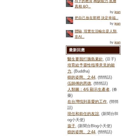
AI下的教育,稀缺能力,底層
真相 &Q...
by
jean
把自己放在那裡,決定幸福...
by
jean
體驗, 現實生活輸出是人類,
非AI...
by
jean
最新回應
醫生要我打胰島素針
, (豆子)
培育給予靈性指導意見的能
力
, (Buddha)
樹的姿態。之44
, (悄悄話)
伍師傅的恩德
, (悄悄話)
人類圖：4/6 顯示生產者
, (春
藥)
在台灣找到喜愛的工作
, (悄悄
話)
現任和前任的友誼
, (新聞台Bl
og小天使)
孩子
, (新聞台Blog小天使)
樹的姿態。之44
, (悄悄話)