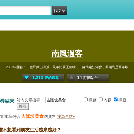
南風過客
2003年開台：一生邪桀山海孤，風華比翼玉蘭喻，一緣情定江湖會，回頭剎是百年歌
1,213
14
愛的鼓勵
訂閱站台
站內文章搜尋：
標題
內容
標籤
尋結果
吉隆坡美食
找到1筆符合
的資料
搜尋全站»
誰不想看到朋友生活越來越好？