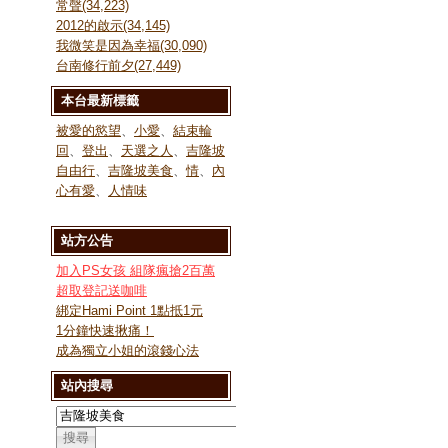
常聲(34,223)
2012的啟示(34,145)
我微笑是因為幸福(30,090)
台南修行前夕(27,449)
本台最新標籤
被愛的慾望
、
小愛
、
結束輪
回
、
登出
、
天選之人
、
吉隆坡
自由行
、
吉隆坡美食
、
情
、
內
心有愛
、
人情味
站方公告
加入PS女孩 組隊瘋搶2百萬
超取登記送咖啡
綁定Hami Point 1點抵1元
1分鐘快速揪痛！
成為獨立小姐的滾錢心法
站內搜尋