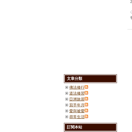
文章分類
佛法修行
道法修習
亞洲旅居
寫手年月
愛與被愛
尋常生活
訂閱本站