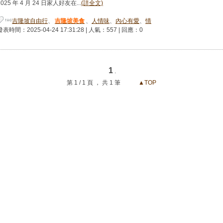
2025 年 4 月 24 日家人好友在...
(詳全文)
吉隆坡自由行
、
吉隆坡美食
、
人情味
、
內心有愛
、
情
發表時間：2025-04-24 17:31:28 | 人氣：557 | 回應：0
1
.
第 1 / 1 頁 ， 共 1 筆
▲TOP