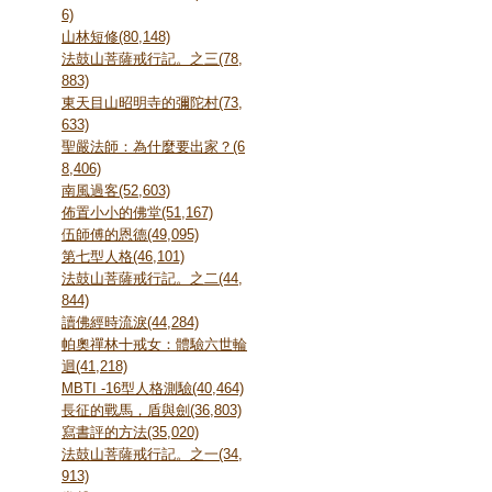
6)
山林短修(80,148)
法鼓山菩薩戒行記。之三(78,
883)
東天目山昭明寺的彌陀村(73,
633)
聖嚴法師：為什麼要出家？(6
8,406)
南風過客(52,603)
佈置小小的佛堂(51,167)
伍師傅的恩德(49,095)
第七型人格(46,101)
法鼓山菩薩戒行記。之二(44,
844)
讀佛經時流淚(44,284)
帕奧禪林十戒女：體驗六世輪
迴(41,218)
MBTI -16型人格測驗(40,464)
長征的戰馬，盾與劍(36,803)
寫書評的方法(35,020)
法鼓山菩薩戒行記。之一(34,
913)