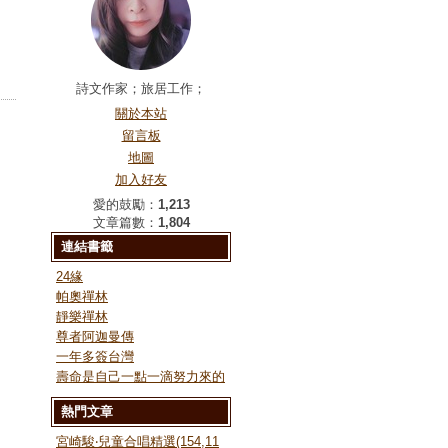
詩文作家；旅居工作；
關於本站
留言板
地圖
加入好友
愛的鼓勵：
1,213
文章篇數：
1,804
連結書籤
24緣
帕奧禪林
靜樂禪林
尊者阿迦曼傳
一年多簽台灣
壽命是自己一點一滴努力來的
熱門文章
宮崎駿‧兒童合唱精選(154,11