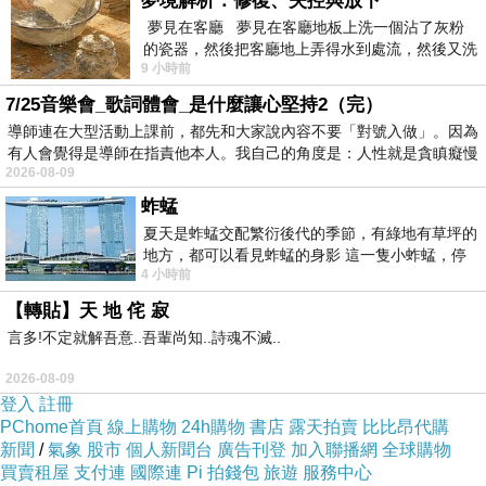
夢境解析：修復、失控與放下
夢見在客廳 夢見在客廳地板上洗一個沾了灰粉
的瓷器，然後把客廳地上弄得水到處流，然後又洗
31歲時若然結婚生小孩，現在小孩已11歲了，收
9 小時前
一頂棒球潮帽，後來發現帽
到法鼓山短期出家取錄通知的那個冬天，跟唯一
7/25音樂會_歌詞體會_是什麼讓心堅持2（完）
去過幾次街的相親對象分別，下山後回到圈子。
導師連在大型活動上課前，都先和大家說內容不要「對號入做」。因為
有人會覺得是導師在指責他本人。我自己的角度是：人性就是貪瞋癡慢
2026-08-09
八字師傅說我命中有2段婚姻1個情人，幸好那時
蚱蜢
沒有為生孩子而結婚，其實我對結婚幾乎沒有興
夏天是蚱蜢交配繁衍後代的季節，有綠地有草坪的
趣，穿婚紗拍婚照也可有可無。
地方，都可以看見蚱蜢的身影 這一隻小蚱蜢，停
4 小時前
在車頂上，怎麼樣小心驅趕，都無動
【轉貼】天 地 侘 寂
感情上就一種男生性格，怕麻煩，怕給束綁和習
言多!不定就解吾意..吾輩尚知..詩魂不滅..
慣性的平庸。
2026-08-09
登入
註冊
昨天一個T告訴我，廿餘歲時她跟青梅竹馬的gay
PChome首頁
線上購物
24h購物
書店
露天拍賣
比比昂代購
好友約好一起生孩子，後來孩子生出來，gay好
新聞
/
氣象
股市
個人新聞台
廣告刊登
加入聯播網
全球購物
友也結婚去了，2個爸爸也非常疼他們的孩子，
買賣租屋
支付連
國際連
Pi 拍錢包
旅遊
服務中心