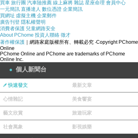
買車
旅行團
汽車險推薦
線上麻將
雜誌
星座命理
會員中心
兩家長輩也接受這種瀟洒前衛的活法。
一元簡訊
直播達人
數位憑證
企業簡訊
買網址
虛擬主機
企業郵件
廣告刊登
隱私權聲明
想到31歲時我沒有成熟度教養一個孩子，現在也
消費者保護
兒童網路安全
早過了適合生子的年紀。說沒有羨慕那個生了孩
About PChome
投資人聯絡
徵才
子的T是騙人的，可是也有人會羨慕我現在的生
著作權保護
｜網路家庭版權所有、轉載必究
‧Copyright PChome
Online
活。
PChome Online and PChome are trademarks of PChome
Online Inc.
生命是一條向前湧動的河，當下的風景在雙眼珍
個人新聞台
惜之中。年輕時有孩子我就不會去台灣，也去不
到了。
快速發文
最新文章
心情雜記
美食饗宴
新年前回澳門看看Pearl，在金飾店買了掌上明珠
造型的黃金給她。到家時妺妹不在，Win正在準
藝文欣賞
旅遊玩家
備Pearl洗澡的東西。
社會萬象
影視娛樂
Pearl真人可愛極了，看到我就笑，伸小手出來要