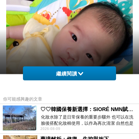
繼續閱讀
你可能感興趣的文章
♡♡韓國保養新選擇：SIORÉ NMN賦活泡泡化妝水♡♡
化妝水除了是日常保養的重要步驟外 也可以在洗
臉後搭配化妝棉使用，以作為再次清潔 自然也是
2026-08-09
我的保養必備品項 不過，我對於化妝