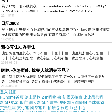
為了
GD-102NB
92
年
1
月
~94
年
6
月
免
為了那每一個不眠的夜 https://youtube.com/shorts/021xLpZ0W9g?
吉普生
is=9VvB2Aqpnp3WIKzl https://youtu.be/T9R6YZ294Hc?is=
03
GD-105NBI
92
年
1
月
~94
年
6
月
22 小時前
FDH-1020N
92
年
1
月
~94
年
6
月
日記0808
免
富及第
FDH-
早上很現世安穩 中午吃碗熱門的三媽臭臭鍋 下午午睡起來 不想打擾雙
03
92
年
1
月
~94
年
6
月
子J 做家事的節奏 出去散散步 有影片有真相：白海豚 在飲料
1050NBI
16 小時前
KJ-K105B
92
年
1
月
~94
年
6
月
免
若心有住則為非住
歌林
KJ-K50B
92
年
1
月
~94
年
6
月
06
應無所住而生其心。本心不住，非住非非住，應生無所住心，無住，非
KJ-J60B
94
年
1
月
~94
年
12
月
心非非心無念無無念，覺心初起，心無初相，覺念念真，心無覺相
2026-08-08
免
惠而浦
92
年
1
月
~94
年
6
月
ADS051M
咪咪~你怎麼能..撩完人就消失不見了
88
這半個月都不見妳貓影 我們認識半年了 第一次在大廈樓下走道遇見
WDH-101P
94
年
1
月
~94
年
12
月
免
威技
妳，就覺得好可愛..妳趴在羅馬柱與牆體中間，眼睛巴眨巴眨
26
WDH-210HA
94
年
1
月
~94
年
12
月
2026-08-08
登入
註冊
B & Q
代
AD-210HC
94
年
1
月
~94
年
12
月
PChome首頁
線上購物
24h購物
書店
露天拍賣
比比昂代購
(Airforce)
23
新聞
/
氣象
股市
個人新聞台
廣告刊登
加入聯播網
全球購物
免
買賣租屋
支付連
國際連
Pi 拍錢包
旅遊
服務中心
FJ-5902
95
年
5
月
~96
年
11
月