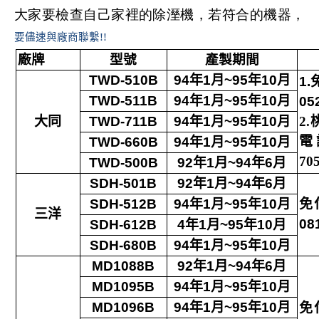
大家要檢查自己家裡的除溼機，若符合的機器，
要儘速與廠商聯繫!!
廠牌
型號
產製期間
TWD-510B
94
年
1
月
~95
年
10
月
1.
TWD-511B
94
年
1
月
~95
年
10
月
05
大同
TWD-711B
94
年
1
月
~95
年
10
月
2.
電
TWD-660B
94
年
1
月
~95
年
10
月
70
TWD-500B
92
年
1
月
~94
年
6
月
SDH-501B
92
年
1
月
~94
年
6
月
SDH-512B
94
年
1
月
~95
年
10
月
免
三洋
08
SDH-612B
4
年
1
月
~95
年
10
月
SDH-680B
94
年
1
月
~95
年
10
月
MD1088B
92
年
1
月
~94
年
6
月
MD1095B
94
年
1
月
~95
年
10
月
MD1096B
94
年
1
月
~95
年
10
月
免