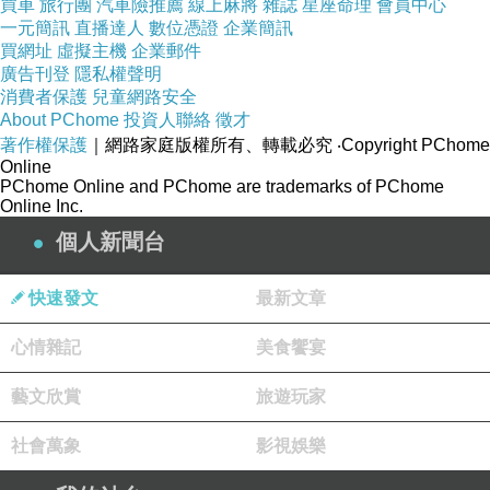
買車
旅行團
汽車險推薦
線上麻將
雜誌
星座命理
會員中心
Fujimaru
63
一元簡訊
直播達人
數位憑證
企業簡訊
免
買網址
虛擬主機
企業郵件
FJ-5902BD
98
年
7
月
~99
年
2
月
63
廣告刊登
隱私權聲明
消費者保護
兒童網路安全
除濕機回收
召回訊息
/
About PChome
投資人聯絡
徵才
http://safety.bsmi.gov.tw/wSite/ct?
著作權保護
｜網路家庭版權所有、轉載必究
‧Copyright PChome
Online
xItem=34762&ctNode=3611&mp=65
PChome Online and PChome are trademarks of PChome
Online Inc.
個人新聞台
快速發文
最新文章
雲端運算
上一篇：
心情雜記
綠林資訊 Ezread Touch 電子書閱讀器 送修記
美食饗宴
下一篇：
藝文欣賞
旅遊玩家
社會萬象
影視娛樂