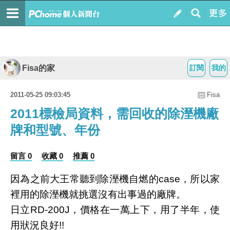
Fisa的家
訂閱
我的
2011-05-25 09:03:45
Fisa
2011標檢局資料，需回收的除溼機廠
牌和型號、年份
留言 0
收藏 0
推薦 0
因為之前大王常聽到除溼機自燃的case，所以家
裡用的除溼機就挑選沒有出事過的廠牌。
日立RD-200J，價格在一萬上下，用了半年，使
用狀況良好!!