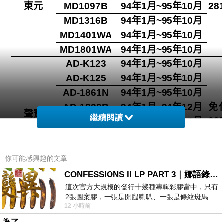
東元
MD1097B
94
年
1
月
~95
年
10
月
28
MD1316B
94
年
1
月
~95
年
10
月
MD1401WA
94
年
1
月
~95
年
10
月
MD1801WA
94
年
1
月
~95
年
10
月
AD-K123
94
年
1
月
~95
年
10
月
AD-K125
94
年
1
月
~95
年
10
月
AD-1861N
94
年
1
月
~95
年
10
月
AD-1220B
94
年
1
月
~94
年
12
月
免
聲寶
繼續閱讀
00
AD-1221B
94
年
1
月
~94
年
12
月
AD-1261
94
年
1
月
~94
年
12
月
AD-Y12B
94
年
1
月
~94
年
12
月
你可能感興趣的文章
FDB-621B
94
年
1
月
~94
年
12
月
CONFESSIONS II LP PART 3｜娜語錄II LP PART 3
代
WED-112P
94
年
1
月
~95
年
10
月
這次官方大規模的發行十幾種專輯彩膠當中，只有
21
2張圖案膠，一張是開腿喇叭、一張是條紋斑馬
西屋
WED-
代
12 小時前
版；目前官網上只剩澳洲商店AU STORE
94
年
1
月
~94
年
12
月
2000LBC
23