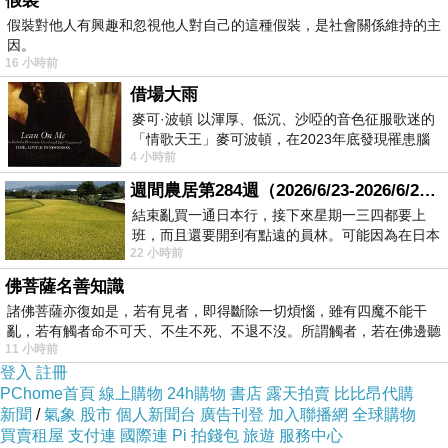
假裝
隨便掃一下
假裝對他人有興趣和忽視他人對自己的這種假裝，是社會關係維持的主
因。
也有數百個以上的問題
16 小時前
借場大雨
麥可·波頓 以渾厚、低沉、沙啞的音色征服歌迷的
「情歌天王」麥可波頓，在2023年底發現罹患腦
4 小時前
瘤「祈禱早日康復，一切都好」。
週間農居第284週（2026/6/23-2026/6/24) 夏至 金黃稻浪洋溢豐收喜悅
結束亂買一通日本行，接下來星期一三四都要上
班，而且還要開到有點遠的員林。可能因為在日本
22 小時前
花不少錢，星期一出門上班時，心裡沒有一
佛菩薩名善知識
諸佛菩薩亦復如是，若有見者，即得斷除一切煩惱，雖有四魔不能干
亂，若有觸者命不可夭、不生不死、不退不沒。所謂觸者，若在佛邊聽
11 小時前
受
登入
註冊
PChome首頁
線上購物
24h購物
書店
露天拍賣
比比昂代購
新聞
/
氣象
股市
個人新聞台
廣告刊登
加入聯播網
全球購物
買賣租屋
支付連
國際連
Pi 拍錢包
旅遊
服務中心