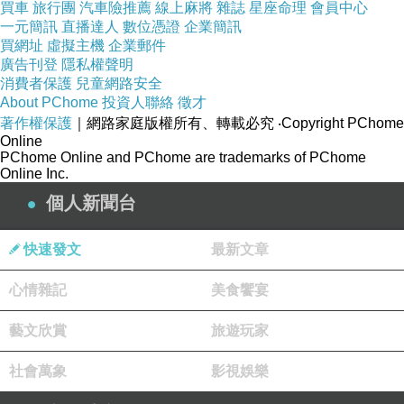
買車
旅行團
汽車險推薦
線上麻將
雜誌
星座命理
會員中心
一元簡訊
直播達人
數位憑證
企業簡訊
買網址
虛擬主機
企業郵件
廣告刊登
隱私權聲明
消費者保護
兒童網路安全
About PChome
投資人聯絡
徵才
著作權保護
｜網路家庭版權所有、轉載必究
‧Copyright PChome
下載加速軟體
上一篇：
Online
PChome Online and PChome are trademarks of PChome
註冊檔Defrag軟體
下一篇：
Online Inc.
個人新聞台
快速發文
最新文章
心情雜記
美食饗宴
藝文欣賞
旅遊玩家
社會萬象
影視娛樂