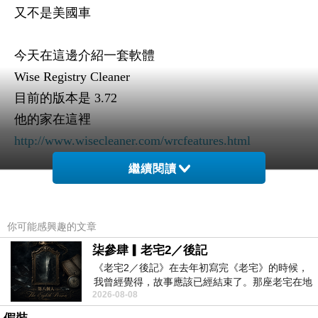
又不是美國車
今天在這邊介紹一套軟體
Wise Registry Cleaner
目前的版本是 3.72
他的家在這裡
http://www.wisecleaner.com/wrcfeatures.html
繼續閱讀
這個軟體支援正體中文語系
你可能感興趣的文章
主要可以掃描註冊檔的錯誤、垃圾訊息等資料
柒參肆▎老宅2／後記
做一個清除的動作
《老宅2／後記》在去年初寫完《老宅》的時候，
我曾經覺得，故事應該已經結束了。那座老宅在地
以降低註冊檔的體積
2026-08-08
震中倒塌，七個人終於離開那片黑暗，
加速檔案存取的速度