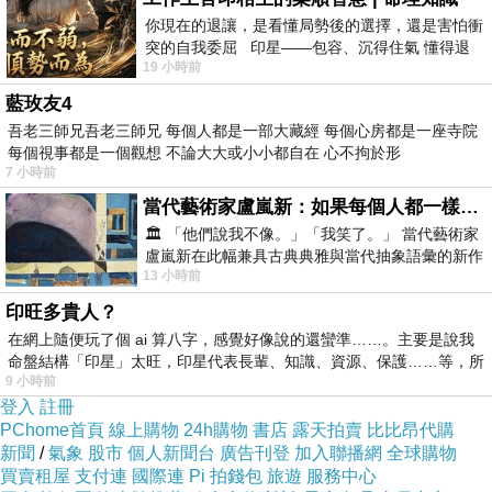
你現在的退讓，是看懂局勢後的選擇，還是害怕衝
突的自我委屈 印星——包容、沉得住氣 懂得退
如果您選擇從shared office空間租用，這些費用將包含在您的
19 小時前
一步觀察，不會
成本中，這意味著您的開銷基本上會降至零。
藍玫友4
吾老三師兄吾老三師兄 每個人都是一部大藏經 每個心房都是一座寺院
5) 靈活性
每個視事都是一個觀想 不論大大或小小都自在 心不拘於形
7 小時前
Co working與shared office之間的一個獨特而有益的區別是靈
當代藝術家盧嵐新：如果每個人都一樣，這世界該有多無聊？
活性。
🏛️ 「他們說我不像。」「我笑了。」 當代藝術家
盧嵐新在此幅兼具古典典雅與當代抽象語彙的新作
13 小時前
中，以沈靜的藍色空間為背景，描繪了
在典型的辦公室共享租賃中，無論您是否全部使用，您都將為
印旺多貴人？
空間付費。如果您突然將您的企業從三個辦公室縮減到兩個，
在網上隨便玩了個 ai 算八字，感覺好像說的還蠻準……。主要是說我
即使第三個辦公室是空的，您仍然需要為第三個辦公室付費。
命盤結構「印星」太旺，印星代表長輩、知識、資源、保護……等，所
您可以根據公司的需要將工作空間從一個月擴大或縮小到下一
9 小時前
個月。
登入
註冊
PChome首頁
線上購物
24h購物
書店
露天拍賣
比比昂代購
新聞
/
氣象
股市
個人新聞台
廣告刊登
加入聯播網
全球購物
6) 接觸新想法
買賣租屋
支付連
國際連
Pi 拍錢包
旅遊
服務中心