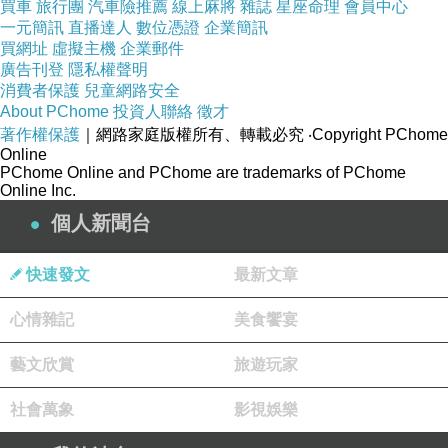
買車
旅行團
汽車險推薦
線上麻將
雜誌
星座命理
會員中心
對於許多企業來說，新想法是他們成功的命脈。但這些想法並
一元簡訊
直播達人
數位憑證
企業簡訊
不是憑空產生的。需要接觸新環境、新人和新問題，才能讓創
買網址
虛擬主機
企業郵件
意源源不斷。
廣告刊登
隱私權聲明
消費者保護
兒童網路安全
About PChome
投資人聯絡
徵才
當談到新想法和shared office與coworking office 時，後一種選
著作權保護
｜網路家庭版權所有、轉載必究
‧Copyright PChome
擇是無可匹敵的。
Online
PChome Online and PChome are trademarks of PChome
Online Inc.
在co working的環境中，您的團隊通常只接觸另一項業務（您
個人新聞台
向其租賃或租用空間的業務）。這可以最大限度地減少您接觸
新想法的機會。
快速發文
最新文章
另一方面，協作工作空間讓您與來自各種行業、利基和專業的
心情雜記
美食饗宴
個人和團隊直接接觸。這可以最大限度地提高您接觸新想法的
機會。
藝文欣賞
旅遊玩家
社會萬象
影視娛樂
事實上，獲得新想法是shared office的最大好處之一。