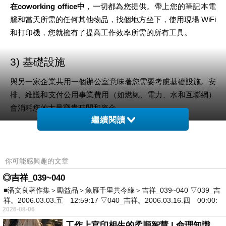
在coworking office中
，一切都為您提供。帶上您的筆記本電
腦和當天所需的任何其他物品，找個地方坐下，使用現場 WiFi 
和打印機，您就擁有了提高工作效率所需的所有工具。
3) 基礎設施
與另一家企業共用一個辦公室意味著您需要考慮基礎設施。安
排、維護和支付公用事業費用（如燃氣、電力、水和互聯網）
會消耗您的大量寶貴時間和資金。
繼續閱讀
但在
shared office
空間中，所有這些都包含在您的
租金
中並由
其他人
處理
。您不必擔心
維修
或保養。
你可能感興趣的文章
4) 開銷
◎吉祥_039~040
■潘文良著作集＞勵益品＞魚雁千里共今緣＞吉祥_039~040 ▽039_吉
如果您選擇共用一個辦公室，您將負責維持業務運轉的管理費
祥。2006.03.03.五 12:59:17 ▽040_吉祥。2006.03.16.四 00:00:
2026-08-06
用。您必須為 IT 支持、裝修、維修、維護和清潔等服務進行
工作上官印相生的柔順智慧 | 命理知識
預算。這可能會嚴重影響您的營運資金。