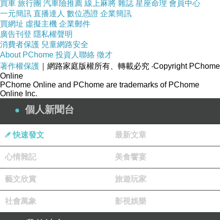
買車
旅行團
汽車險推薦
線上麻將
雜誌
星座命理
會員中心
一元簡訊
直播達人
數位憑證
企業簡訊
買網址
虛擬主機
企業郵件
廣告刊登
隱私權聲明
消費者保護
兒童網路安全
About PChome
投資人聯絡
徵才
著作權保護
｜網路家庭版權所有、轉載必究
‧Copyright PChome
Online
PChome Online and PChome are trademarks of PChome
Online Inc.
個人新聞台
快速發文
最新文章
心情雜記
美食饗宴
藝文欣賞
旅遊玩家
社會萬象
影視娛樂
(圖片取至coach官網)