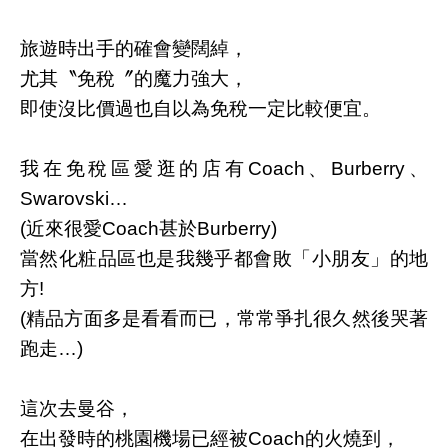
旅遊時出手的確會變闊綽，
尤其〝免稅〞的魔力強大，
即使沒比價過也自以為免稅一定比較便宜。
我在免稅區愛逛的店有
Coach
、
Burberry
、
Swarovski…
(
近來很愛
Coach
甚於
Burberry)
當然化粧品區也是我幾乎都會敗「小朋友」的地
方
!
(
精品方面多是看看而已，常常爭扎很久然後哭著
跑走
…)
這次去曼谷，
在出發時的桃園機場已經被
Coach
的火燒到，