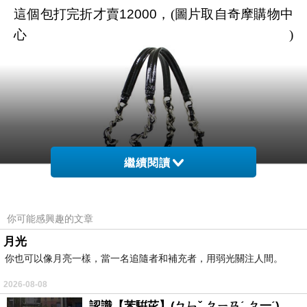
這個包打完折才賣
12000
，(圖片取自奇摩購物中
心)
繼續閱讀
你可能感興趣的文章
月光
你也可以像月亮一樣，當一名追隨者和補充者，用弱光關注人間。
2026-08-08
認識【苯騈芘】(ㄅㄣˇ ㄆㄧㄢˊ ㄆ一ˊ)