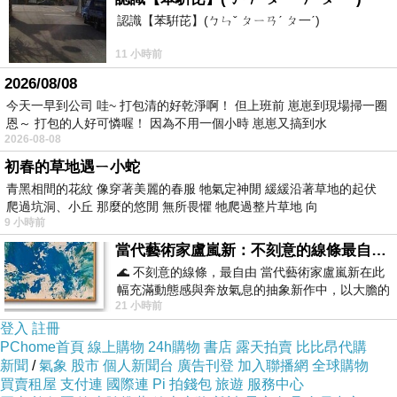
認識【苯騈芘】(ㄅㄣˇ ㄆㄧㄢˊ ㄆ一ˊ)
11 小時前
雖不是全皮革，但這是不敗的黑色精典款，
2026/08/08
背上班不怕髒也超好搭
!
今天一早到公司 哇~ 打包清的好乾淨啊！ 但上班前 崽崽到現場掃一圈
此外另有二個全皮革肩背包
(
圖片懶得找了
)
，
恩～ 打包的人好可憐喔！ 因為不用一個小時 崽崽又搞到水
2026-08-08
單價稍高，分別是
16000
多及
21000
多的樣子。
初春的草地遇ㄧ小蛇
其實當時對
12000
及
16000
的包都有心動到，
青黑相間的花紋 像穿著美麗的春服 牠氣定神閒 緩緩沿著草地的起伏
但總覺得旅程才剛開始，不該這麼快就敗家，所
爬過坑洞、小丘 那麼的悠閒 無所畏懼 牠爬過整片草地 向
9 小時前
以就默默離開了
…
當代藝術家盧嵐新：不刻意的線條最自由，讓色彩流動、筆觸自己說話
🌊 不刻意的線條，最自由 當代藝術家盧嵐新在此
回程在曼谷機場所剩現金不多
(
擺明準備掏卡
)
，
幅充滿動態感與奔放氣息的抽象新作中，以大膽的
21 小時前
但仍不忘再造訪
藍色顏料在白色畫布上揮灑、壓印與流淌
Coach(
就說最近真的很愛他們家
登入
註冊
嘛
)
，
PChome首頁
線上購物
24h購物
書店
露天拍賣
比比昂代購
這次煞到一個藍紫色小醫生包
:
新聞
/
氣象
股市
個人新聞台
廣告刊登
加入聯播網
全球購物
買賣租屋
支付連
國際連
Pi 拍錢包
旅遊
服務中心