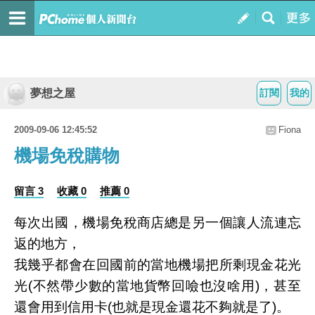
夢想之屋
訂閱
我的
2009-09-06 12:45:52
Fiona
機場免稅購物
留言 3
收藏 0
推薦 0
每次出國，機場免稅商店總是另一個讓人流連忘
返的地方，
我幾乎都會在回國前的當地機場把所剩現金花光
光
(
不然帶少數的當地貨幣回噞也沒啥用
)
，甚至
還會用到信用卡
(
也就是現金還花不夠就是了
)
。