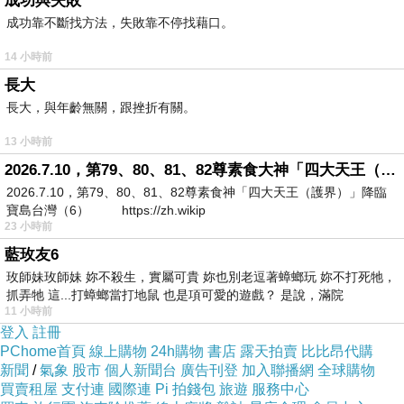
成功與失敗
成功靠不斷找方法，失敗靠不停找藉口。
14 小時前
長大
長大，與年齡無關，跟挫折有關。
13 小時前
2026.7.10，第79、80、81、82尊素食大神「四大天王（護界）」降臨寶島台灣（6）
2026.7.10，第79、80、81、82尊素食神「四大天王（護界）」降臨
寶島台灣（6） https://zh.wikip
23 小時前
藍玫友6
玫師妹玫師妹 妳不殺生，實屬可貴 妳也別老逗著蟑螂玩 妳不打死牠，
抓弄牠 這...打蟑螂當打地鼠 也是項可愛的遊戲？ 是說，滿院
11 小時前
登入
註冊
PChome首頁
線上購物
24h購物
書店
露天拍賣
比比昂代購
新聞
/
氣象
股市
個人新聞台
廣告刊登
加入聯播網
全球購物
買賣租屋
支付連
國際連
Pi 拍錢包
旅遊
服務中心