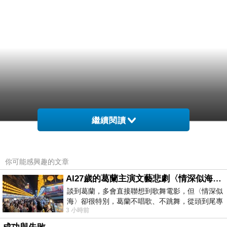
繼續閱讀
你可能感興趣的文章
AI27歲的葛蘭主演文藝悲劇〈情深似海〉 #戀上老電影 #葛蘭 #粟子
談到葛蘭，多會直接聯想到歌舞電影，但〈情深似
海〉卻很特別，葛蘭不唱歌、不跳舞，從頭到尾專
3 小時前
心演戲。拍攝期間，經常工作超過12個鐘