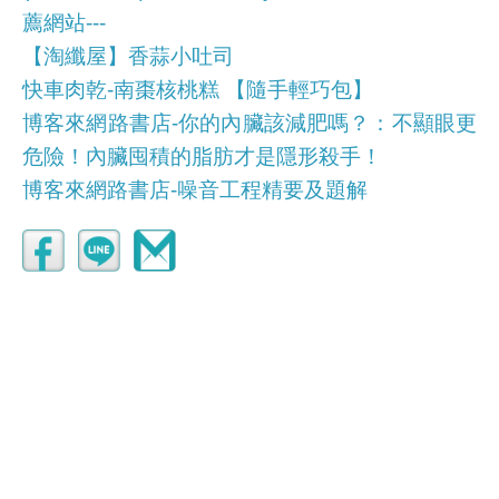
薦網站---
【淘纖屋】香蒜小吐司
快車肉乾-南棗核桃糕 【隨手輕巧包】
博客來網路書店-你的內臟該減肥嗎？：不顯眼更
危險！內臟囤積的脂肪才是隱形殺手！
博客來網路書店-噪音工程精要及題解