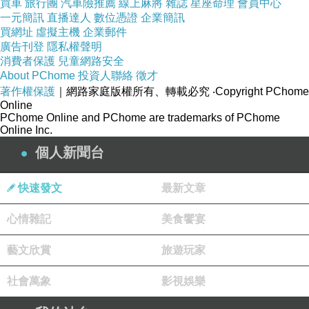
買車
旅行團
汽車險推薦
線上麻將
雜誌
星座命理
會員中心
一元簡訊
直播達人
數位憑證
企業簡訊
買網址
虛擬主機
企業郵件
廣告刊登
隱私權聲明
消費者保護
兒童網路安全
About PChome
投資人聯絡
徵才
著作權保護
｜網路家庭版權所有、轉載必究
‧Copyright PChome
Online
PChome Online and PChome are trademarks of PChome
Online Inc.
個人新聞台
快速發文
最新文章
心情雜記
美食饗宴
藝文欣賞
旅遊玩家
社會萬象
影視娛樂