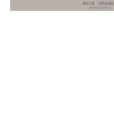
廣告刊登
消費者保護
．
．
網路家庭版權所有、轉載必究