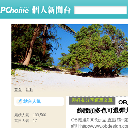
首頁
活動
與好友分享這篇文章
站台人氣
OB
飾腰頭多色可選彈
累積人氣：
103,566
OB嚴選0903新品 直腿感
當日人氣：
17
網址http://www.obdesign.co