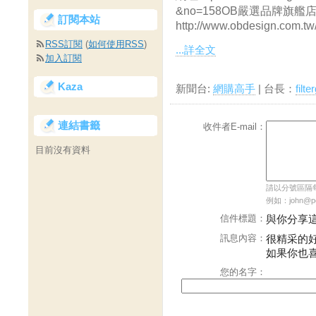
&no=158OB嚴選品牌旗艦
訂閱本站
http://www.obdesign.com.tw/
RSS訂閱
(
如何使用RSS
)
...詳全文
加入訂閱
Kaza
新聞台:
網購高手
| 台長：
filt
連結書籤
收件者E-mail：
目前沒有資料
請以分號區隔每個
例如：john@pch
信件標題：
與你分享
訊息內容：
很精采的
如果你也
您的名字：