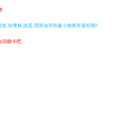
物
套,按摩棒,跳蛋,潤滑油等情趣小物應有儘有哦!!
金回饋卡吧