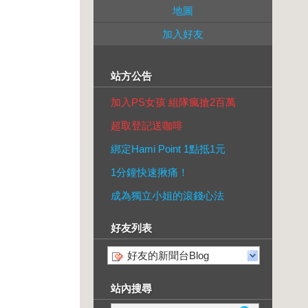
地圖
加入好友
站方公告
加入PS女孩 組隊瘋搶2百萬
超取登記送咖啡
綁定Hami Point 1點抵1元
1分鐘快速揪痛！
成為獨立小姐的滾錢心法
好友列表
好友的新聞台Blog
站內搜尋