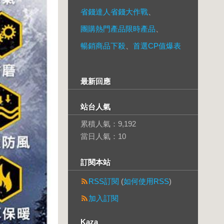
省錢達人省錢大作戰
、
團購熱門產品限時產品
、
暢銷商品下殺
、
首選CP值爆表
最新回應
站台人氣
累積人氣：
9,192
當日人氣：
10
訂閱本站
RSS訂閱
(
如何使用RSS
)
加入訂閱
Kaza