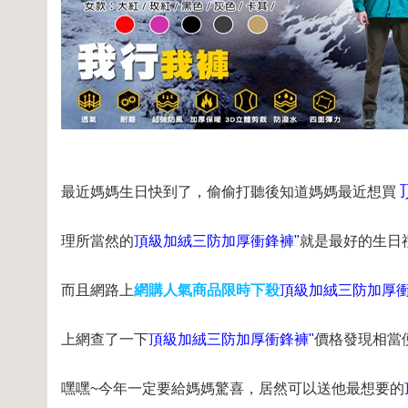
最近媽媽生日快到了，偷偷打聽後知道媽媽最近想買
理所當然的
頂級加絨三防加厚衝鋒褲"
就是最好的生日
而且網路上
網購人氣商品限時下殺
頂級加絨三防加厚衝
上網查了一下
頂級加絨三防加厚衝鋒褲"
價格發現相當
嘿嘿~今年一定要給媽媽驚喜，居然可以送他最想要的