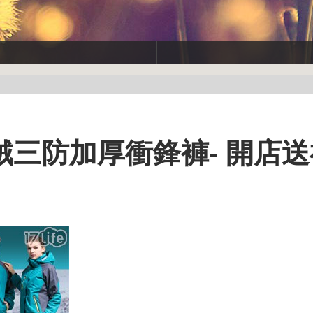
三防加厚衝鋒褲- 開店送