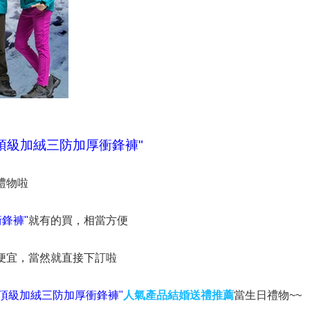
頂級加絨三防加厚衝鋒褲"
禮物啦
鋒褲"
就有的買，相當方便
便宜，當然就直接下訂啦
頂級加絨三防加厚衝鋒褲"
人氣產品結婚送禮推薦
當生日禮物~~