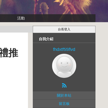
活動
自我介紹
fhdxtf55flvd
禮推
關於本站
留言板