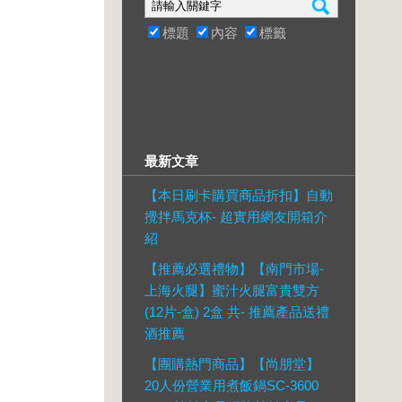
標題
內容
標籤
最新文章
【本日刷卡購買商品折扣】自動
攪拌馬克杯- 超實用網友開箱介
紹
【推薦必選禮物】【南門市場-
上海火腿】蜜汁火腿富貴雙方
(12片-盒) 2盒 共- 推薦產品送禮
酒推薦
【團購熱門商品】【尚朋堂】
20人份營業用煮飯鍋SC-3600