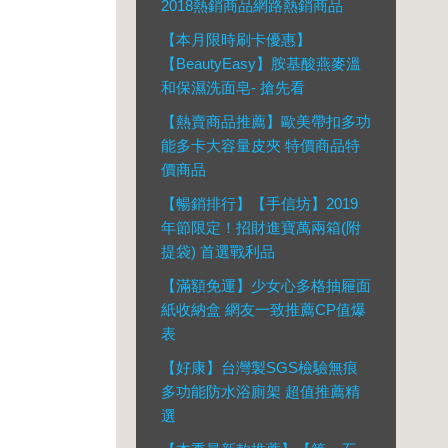
2018熱銷商品網路熱銷商品
【本月限時刷卡優惠】
【BeautyEasy】胺基酸燕麥溫
和保濕洗面皂- 搶先看
【熱賣商品推薦】歐美帶扣多功
能多卡大容量皮夾 特價商品特
價商品
【暢銷排行】【手信坊】2019
年節限定！招財進寶萬兩箱(附
提袋) 首選戰利品
【滿額免運】少女心多格抽屜面
紙收納盒 網友一致推薦CP值爆
表
【好康】台灣製SGS檢驗無痕
多功能防水浴廁架 超值推薦精
選