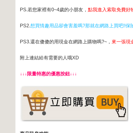
PS.若您家裡有0~4歲的小朋友，
點我進入索取免費好
PS2.
想買情趣用品卻會害羞嗎?那就在網路上買吧!!保險
PS3.還在傻傻的用現金在網路上購物嗎?~，
來一張現
附上連結給有需要的人哦XD
↓↓↓限量特惠的優惠按鈕↓↓↓