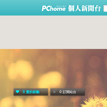
0
0
愛的鼓勵
訂閱站台