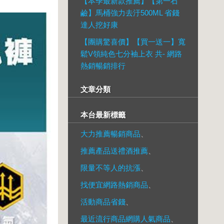
【本季最新款推薦】【第一石
鹼】馬桶強力去汙500ML 省錢
達人挖好康
【團購驚喜價】【買一送一】寬
鬆V領純色七分袖上衣 共- 網路
熱銷暢銷排行
文章分類
本台最新標籤
大力推薦暢銷商品
、
推薦產品送禮酒推薦
、
限量不等人的抗漲
、
找便宜網路熱銷商品
、
活動商品省錢
、
最近流行商品網購人氣商品
、