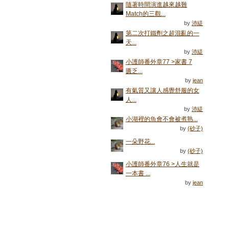
隨著時間演進越來越難
Match的三觀...
by
沛緹
第二次打鐵劑之超混亂的一
天...
by
沛緹
小護師番外章77 >家書 7
匱乏...
by
jean
有氣質又讓人感覺舒服的女
人...
by
沛緹
小湖裡的魚會不會被煮熟...
by
(砂子)
一朵野花...
by
(砂子)
小護師番外章76 >人生就是
一本書 ...
by
jean