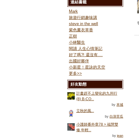
連結書籤
Mark
旅遊行銷趣味講
steve in the well
紫色薰衣草香
正樹
小林醫生
閱讀 人生心情筆記
好了嗎?! 還沒有....
出國好夥伴
小新星！星詠的天空
更多
>>
好友動態
計畫趕不上變化的九州行
(8) B-CO...
by
本城
立秋的風...
by
白浪苦瓜
小護師番外章78 > 福慧雙
修 年輕...
by
jean