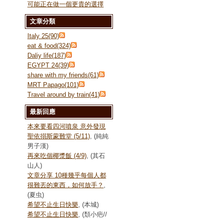
可能正在做一個更貴的選擇
文章分類
Italy 25(90)
eat & food(324)
Daliy life(187)
EGYPT 24(39)
share with my friends(61)
MRT Papago(101)
Travel around by train(41)
最新回應
本來要看四河噴泉 意外發現
聖依搦斯蒙難堂 (5/11)
, (純純
男子漢)
再來吃個椰漿飯 (4/9)
, (其石
山人)
文章分享 10種幾乎每個人都
很難丟的東西，如何放手？
,
(夏虫)
希望不止生日快樂
, (本城)
希望不止生日快樂
, (頹小疤//