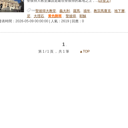
聖彼得大教堂據說是建在聖彼得的墓地之上，...
(詳全文)
聖彼得大教堂
、
義大利
、
羅馬
、
禧年
、
教宗馬賽克
、
地下層
、
尼
、
大理石
、
黃色郵筒
、
聖彼得
、
耶穌
發表時間：2026-05-09 00:00:00 | 人氣：2619 | 回應：0
1
.
第 1 / 1 頁 ， 共 1 筆
▲TOP