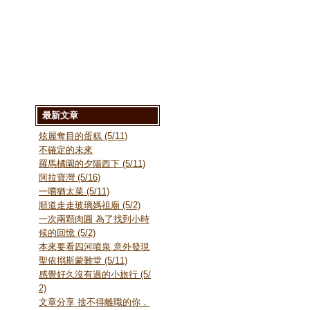
最新文章
炫麗奪目的蛋糕 (5/11)
不確定的未來
羅馬橘園的夕陽西下 (5/11)
阿拉寶灣 (5/16)
一嚐猶太菜 (5/11)
順道走走玻璃媽祖廟 (5/2)
一次兩顆肉圓 為了找到小時
候的回憶 (5/2)
本來要看四河噴泉 意外發現
聖依搦斯蒙難堂 (5/11)
感覺好久沒有過的小旅行 (5/
2)
文章分享 捨不得離職的你，