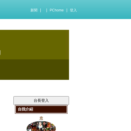
|
|
|
新聞
PChome
登入
g
自我介紹
奇