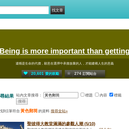
Being is more important than gettin
遺憾是生命的代價，願意在選擇中承擔放棄的人，才能建構人生的意義
20,601
274
愛的鼓勵
訂閱站台
站內文章搜尋：
標題
內容
標籤
尋結果
黃色郵筒
找到1筆符合
的資料
搜尋全站»
聖彼得大教堂滿滿的參觀人潮 (5/10)