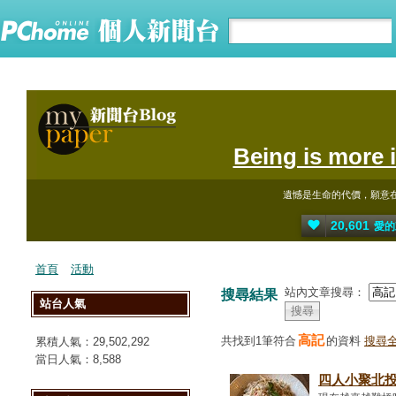
Being is more 
遺憾是生命的代價，願意
20,601
愛的
首頁
活動
站內文章搜尋：
搜尋結果
站台人氣
高記
共找到1筆符合
的資料
搜尋全
累積人氣：
29,502,292
當日人氣：
8,588
四人小聚北投半