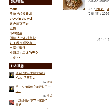
現在越來越難橋時
連結書籤
Mark
北投站
、
旅遊行銷趣味講
發表時間：2026-06
steve in the well
紫色薰衣草香
正樹
小林醫生
閱讀 人生心情筆記
第 1 /
好了嗎?! 還沒有....
出國好夥伴
小新星！星詠的天空
更多
>>
好友動態
隨著時間演進越來越難
Match的三觀...
by
沛緹
第二次打鐵劑之超混亂的一
天...
by
沛緹
小護師番外章77 >家書 7
匱乏...