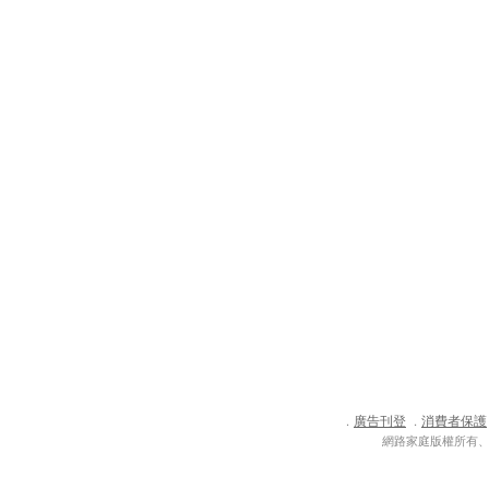
廣告刊登
消費者保護
．
．
網路家庭版權所有、轉載必究