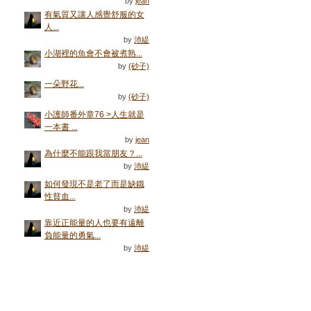
by
jean
有氣質又讓人感覺舒服的女
人...
by
沛緹
小湖裡的魚會不會被煮熟...
by
(砂子)
一朵野花...
by
(砂子)
小護師番外章76 >人生就是
一本書 ...
by
jean
為什麼不能跟我當朋友？...
by
沛緹
如何發現不是老了而是缺鐵
性貧血...
by
沛緹
靠近正能量的人也要有遠離
負能量的勇氣...
by
沛緹