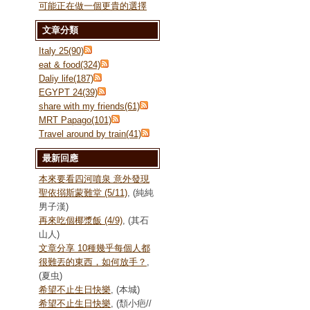
可能正在做一個更貴的選擇
文章分類
Italy 25(90)
eat & food(324)
Daliy life(187)
EGYPT 24(39)
share with my friends(61)
MRT Papago(101)
Travel around by train(41)
最新回應
本來要看四河噴泉 意外發現
聖依搦斯蒙難堂 (5/11)
, (純純
男子漢)
再來吃個椰漿飯 (4/9)
, (其石
山人)
文章分享 10種幾乎每個人都
很難丟的東西，如何放手？
,
(夏虫)
希望不止生日快樂
, (本城)
希望不止生日快樂
, (頹小疤//