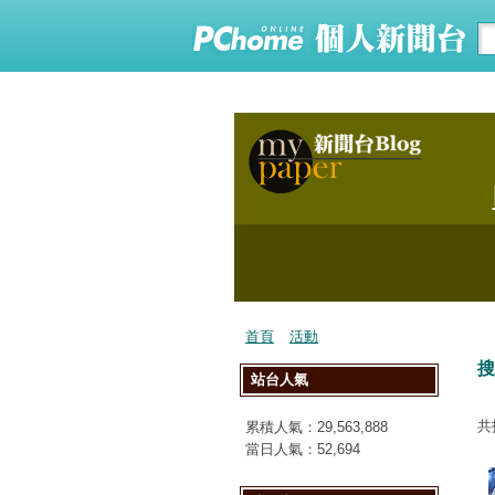
首頁
活動
搜
站台人氣
共
累積人氣：
29,563,888
當日人氣：
52,694