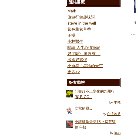
連結書籤
Mark
旅遊行銷趣味講
steve in the well
紫色薰衣草香
正樹
小林醫生
閱讀 人生心情筆記
好了嗎?! 還沒有....
出國好夥伴
小新星！星詠的天空
更多
>>
好友動態
計畫趕不上變化的九州行
(8) B-CO...
by
本城
立秋的風...
by
白浪苦瓜
小護師番外章78 > 福慧雙
修 年輕...
by
jean