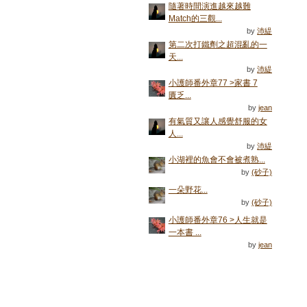
隨著時間演進越來越難
Match的三觀...
by
沛緹
第二次打鐵劑之超混亂的一
天...
by
沛緹
小護師番外章77 >家書 7
匱乏...
by
jean
有氣質又讓人感覺舒服的女
人...
by
沛緹
小湖裡的魚會不會被煮熟...
by
(砂子)
一朵野花...
by
(砂子)
小護師番外章76 >人生就是
一本書 ...
by
jean