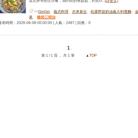
這次胖哥的生日餐，我們吃的有點趕，約在G...
(詳全文)
GinGin
、
義式料理
、
忠孝新生
、
松露野菇奶油義大利寬麵
、
果
、
豬排三明治
發表時間：2026-06-08 00:00:00 | 人氣：2487 | 回應：0
1
.
第 1 / 1 頁 ， 共 1 筆
▲TOP