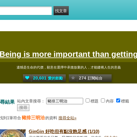
Being is more important than gettin
遺憾是生命的代價，願意在選擇中承擔放棄的人，才能建構人生的意義
20,601
274
愛的鼓勵
訂閱站台
站內文章搜尋：
標題
內容
標籤
尋結果
豬排三明治
找到1筆符合
的資料
搜尋全站»
GinGin 好吃但有點沒飽足感 (1/10)