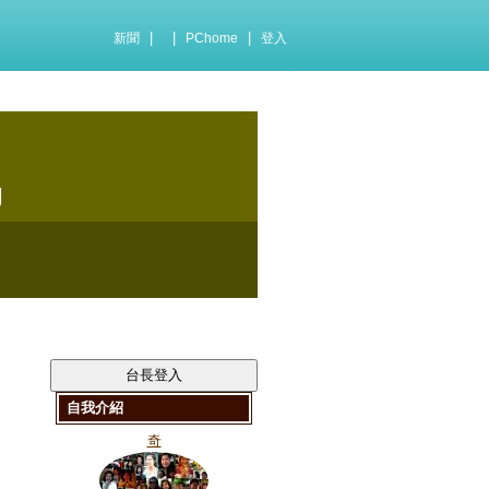
|
|
|
新聞
PChome
登入
g
自我介紹
奇