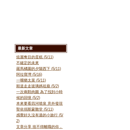
最新文章
炫麗奪目的蛋糕 (5/11)
不確定的未來
羅馬橘園的夕陽西下 (5/11)
阿拉寶灣 (5/16)
一嚐猶太菜 (5/11)
順道走走玻璃媽祖廟 (5/2)
一次兩顆肉圓 為了找到小時
候的回憶 (5/2)
本來要看四河噴泉 意外發現
聖依搦斯蒙難堂 (5/11)
感覺好久沒有過的小旅行 (5/
2)
文章分享 捨不得離職的你，