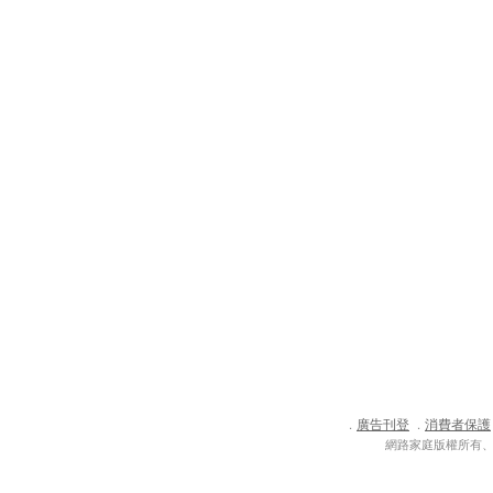
廣告刊登
消費者保護
．
．
網路家庭版權所有、轉載必究