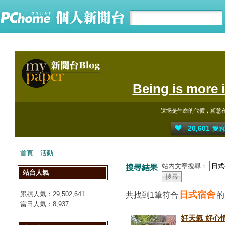
Being is more 
遺憾是生命的代價，願意
20,601
愛的
首頁
活動
站內文章搜尋：
搜尋結果
站台人氣
日式宿舍
累積人氣：
29,502,641
共找到1筆符合
當日人氣：
8,937
好天氣 好心情 