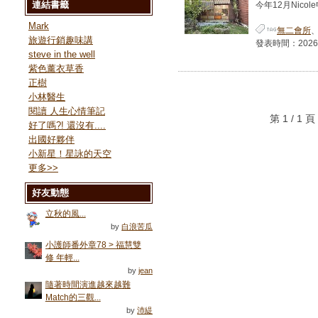
連結書籤
今年12月Nicol
Mark
無二會所
旅遊行銷趣味講
發表時間：2026-05
steve in the well
紫色薰衣草香
正樹
小林醫生
閱讀 人生心情筆記
第 1 / 
好了嗎?! 還沒有....
出國好夥伴
小新星！星詠的天空
更多
>>
好友動態
立秋的風...
by
白浪苦瓜
小護師番外章78 > 福慧雙
修 年輕...
by
jean
隨著時間演進越來越難
Match的三觀...
by
沛緹