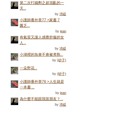
第二次打鐵劑之超混亂的一
天...
by
沛緹
小護師番外章77 >家書 7
匱乏...
by
jean
有氣質又讓人感覺舒服的女
人...
by
沛緹
小湖裡的魚會不會被煮熟...
by
(砂子)
一朵野花...
by
(砂子)
小護師番外章76 >人生就是
一本書 ...
by
jean
為什麼不能跟我當朋友？...
by
沛緹