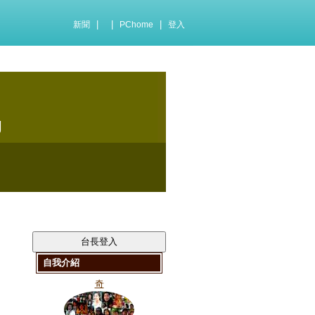
|
|
|
新聞
PChome
登入
g
自我介紹
奇