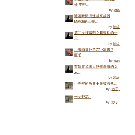
修 年輕...
by
jean
隨著時間演進越來越難
Match的三觀...
by
沛緹
第二次打鐵劑之超混亂的一
天...
by
沛緹
小護師番外章77 >家書 7
匱乏...
by
jean
有氣質又讓人感覺舒服的女
人...
by
沛緹
小湖裡的魚會不會被煮熟...
by
(砂子)
一朵野花...
by
(砂子)