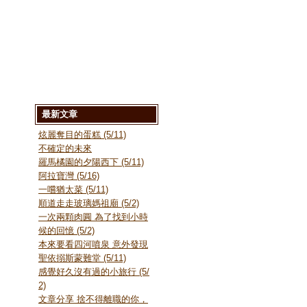
最新文章
炫麗奪目的蛋糕 (5/11)
不確定的未來
羅馬橘園的夕陽西下 (5/11)
阿拉寶灣 (5/16)
一嚐猶太菜 (5/11)
順道走走玻璃媽祖廟 (5/2)
一次兩顆肉圓 為了找到小時
候的回憶 (5/2)
本來要看四河噴泉 意外發現
聖依搦斯蒙難堂 (5/11)
感覺好久沒有過的小旅行 (5/
2)
文章分享 捨不得離職的你，