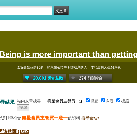
Being is more important than gettin
遺憾是生命的代價，願意在選擇中承擔放棄的人，才能建構人生的意義
20,601
274
愛的鼓勵
訂閱站台
站內文章搜尋：
標題
內容
標籤
尋結果
壽星會員主餐買一送一
找到1筆符合
的資料
搜尋全站»
再訪默爾 (1/12)