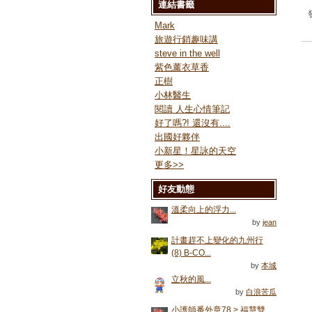
連結書籤
Mark
旅遊行銷趣味講
steve in the well
紫色薰衣草香
正樹
小林醫生
閱讀 人生心情筆記
好了嗎?! 還沒有....
出國好夥伴
小新星！星詠的天空
更多
>>
好友動態
溫柔向上的浮力...
by
jean
計畫趕不上變化的九州行
(8) B-CO...
by
本城
立秋的風...
by
白浪苦瓜
小護師番外章78 > 福慧雙