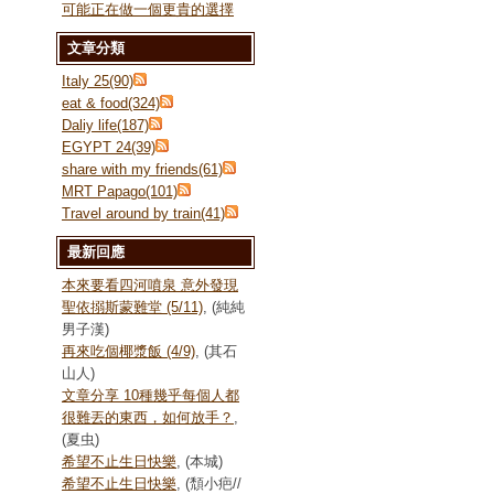
可能正在做一個更貴的選擇
文章分類
Italy 25(90)
eat & food(324)
Daliy life(187)
EGYPT 24(39)
share with my friends(61)
MRT Papago(101)
Travel around by train(41)
最新回應
本來要看四河噴泉 意外發現
聖依搦斯蒙難堂 (5/11)
, (純純
男子漢)
再來吃個椰漿飯 (4/9)
, (其石
山人)
文章分享 10種幾乎每個人都
很難丟的東西，如何放手？
,
(夏虫)
希望不止生日快樂
, (本城)
希望不止生日快樂
, (頹小疤//