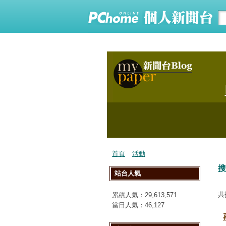
首頁
活動
搜
站台人氣
共
累積人氣：
29,613,571
當日人氣：
46,127