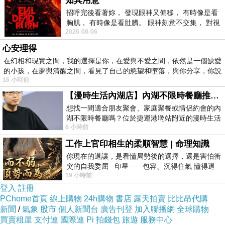
知其用意
招呼完後看著妳， 發現眼神又偏移， 有時像是看
胸肌， 有時像是看肚臍。 眼神刻意不交集， 對視
2026-08-06
視線不對齊， 讓我很難不
心安理得
在幻相和現實之間，我的選擇是你，在愛與不愛之間，依然是一個缺愛
的小孩，在夢與清醒之間，看見了自己的慾望和墮落，與你分享，你説
16 小時前
【漫時生活內湖店】內湖不限時餐廳推薦｜捷運港墘站美食，聚餐、約會、家庭聚會首選，正餐甜點一次滿足
知道是不是平日的關係，菜的選項比以前少很多…
想找一間適合朋友聚會、家庭聚餐或情侶約會的內
湖不限時餐廳嗎？位於捷運港墘站附近的漫時生活
6 小時前
內湖店，從捷運站步行約4分鐘即可抵
工作上官印相生的柔順智慧 | 命理知識
你現在的退讓，是看懂局勢後的選擇，還是害怕衝
突的自我委屈 印星——包容、沉得住氣 懂得退
19 小時前
一步觀察，不會
登入
註冊
PChome首頁
線上購物
24h購物
書店
露天拍賣
比比昂代購
新聞
/
氣象
股市
個人新聞台
廣告刊登
加入聯播網
全球購物
買賣租屋
支付連
國際連
Pi 拍錢包
旅遊
服務中心