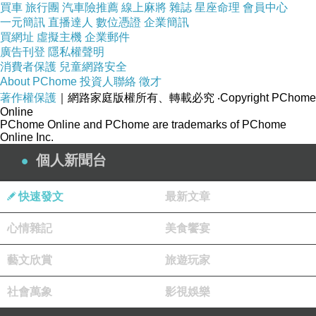
買車
旅行團
汽車險推薦
線上麻將
雜誌
星座命理
會員中心
一元簡訊
直播達人
數位憑證
企業簡訊
買網址
虛擬主機
企業郵件
廣告刊登
隱私權聲明
消費者保護
兒童網路安全
飲料、甜點都是自取!
About PChome
投資人聯絡
徵才
著作權保護
｜網路家庭版權所有、轉載必究
‧Copyright PChome
雖然每一盤肉的份量都不多，但其實我們兩個人也沒有吃多少，算是還
Online
PChome Online and PChome are trademarks of PChome
可以。
Online Inc.
只是想吃菜的期待感落空，有點失望
個人新聞台
我們一邊吃一邊聊天，可惜真的100分鐘很不夠用，都在吃東西...
緩緩帶回來滿滿的澳洲禮物，讓我想起了自己的跨年之行。
快速發文
最新文章
如果可以常常見面吃飯聊天該有多好
心情雜記
美食饗宴
涮乃葉板橋遠百中山店
https://syabuyo.com.tw/
藝文欣賞
旅遊玩家
新北市板橋區中山路一段
152
號
10
樓
(
板橋站
)
0259523011
社會萬象
影視娛樂
11:00-22:00