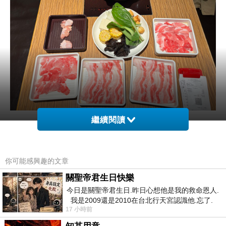
繼續閱讀
第一輪的肉品…
我們點了味噌湯底，沒有想像中的重口味。
另一個白色的是蔥鹽湯底，涮肉片的味道很適合!
你可能感興趣的文章
關聖帝君生日快樂
今日是關聖帝君生日.昨日心想他是我的救命恩人.
我是2009還是2010在台北行天宮認識他.忘了.
17 小時前
一個奇摩交友的網友學