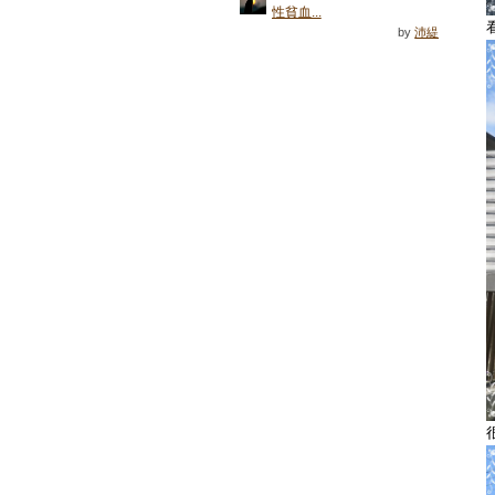
性貧血...
by
沛緹