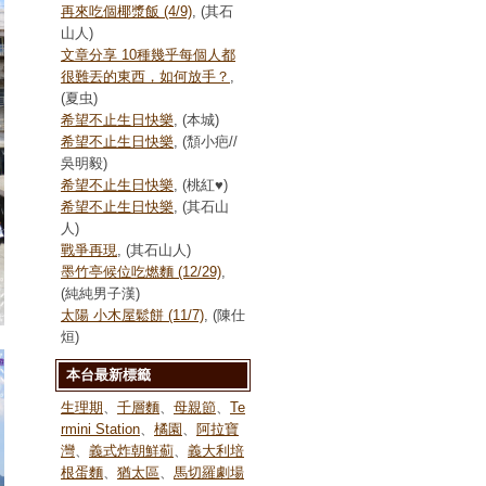
再來吃個椰漿飯 (4/9)
, (其石
山人)
文章分享 10種幾乎每個人都
很難丟的東西，如何放手？
,
(夏虫)
希望不止生日快樂
, (本城)
希望不止生日快樂
, (頹小疤//
吳明毅)
希望不止生日快樂
, (桃紅♥)
希望不止生日快樂
, (其石山
人)
戰爭再現
, (其石山人)
墨竹亭候位吃燃麵 (12/29)
,
(純純男子漢)
太陽 小木屋鬆餅 (11/7)
, (陳仕
烜)
本台最新標籤
生理期
、
千層麵
、
母親節
、
Te
rmini Station
、
橘園
、
阿拉寶
灣
、
義式炸朝鮮薊
、
義大利培
根蛋麵
、
猶太區
、
馬切羅劇場