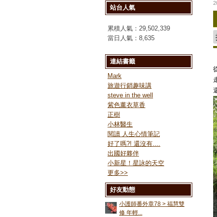
2
站台人氣
累積人氣：
29,502,339
當日人氣：
8,635
連結書籤
Mark
旅遊行銷趣味講
steve in the well
紫色薰衣草香
正樹
小林醫生
閱讀 人生心情筆記
好了嗎?! 還沒有....
出國好夥伴
小新星！星詠的天空
更多
>>
好友動態
小護師番外章78 > 福慧雙
修 年輕...