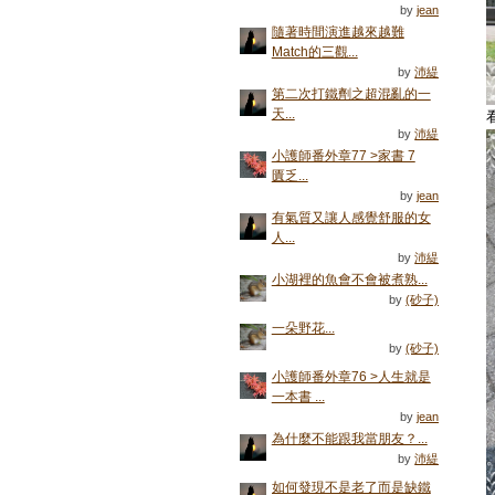
by
jean
隨著時間演進越來越難
Match的三觀...
by
沛緹
第二次打鐵劑之超混亂的一
天...
by
沛緹
小護師番外章77 >家書 7
匱乏...
by
jean
有氣質又讓人感覺舒服的女
人...
by
沛緹
小湖裡的魚會不會被煮熟...
by
(砂子)
一朵野花...
by
(砂子)
小護師番外章76 >人生就是
一本書 ...
by
jean
為什麼不能跟我當朋友？...
by
沛緹
如何發現不是老了而是缺鐵