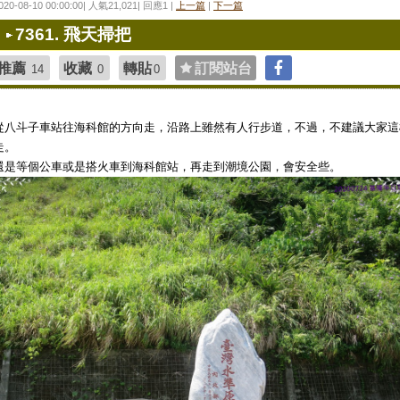
020-08-10 00:00:00| 人氣21,021| 回應1 |
上一篇
|
下一篇
7361. 飛天掃把
推薦
收藏
轉貼
訂閱站台
14
0
0
從八斗子車站往海科館的方向走，沿路上雖然有人行步道，不過，不建議大家這
走。
還是等個公車或是搭火車到海科館站，再走到潮境公園，會安全些。