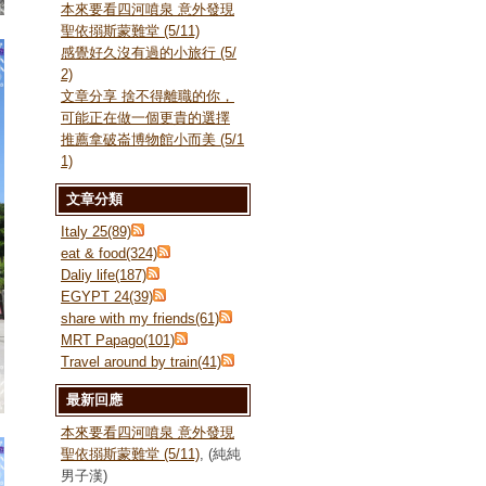
本來要看四河噴泉 意外發現
聖依搦斯蒙難堂 (5/11)
感覺好久沒有過的小旅行 (5/
2)
文章分享 捨不得離職的你，
可能正在做一個更貴的選擇
推薦拿破崙博物館小而美 (5/1
1)
文章分類
Italy 25(89)
eat & food(324)
Daliy life(187)
EGYPT 24(39)
share with my friends(61)
MRT Papago(101)
Travel around by train(41)
最新回應
本來要看四河噴泉 意外發現
聖依搦斯蒙難堂 (5/11)
, (純純
男子漢)