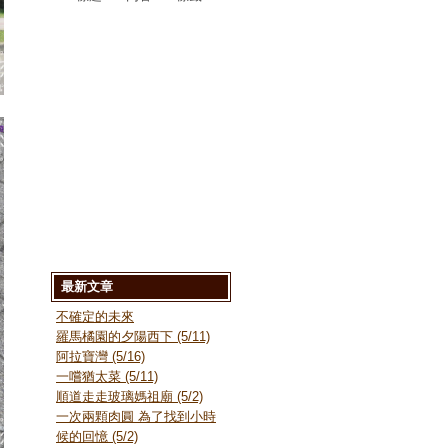
最新文章
不確定的未來
羅馬橘園的夕陽西下 (5/11)
阿拉寶灣 (5/16)
一嚐猶太菜 (5/11)
順道走走玻璃媽祖廟 (5/2)
一次兩顆肉圓 為了找到小時
候的回憶 (5/2)