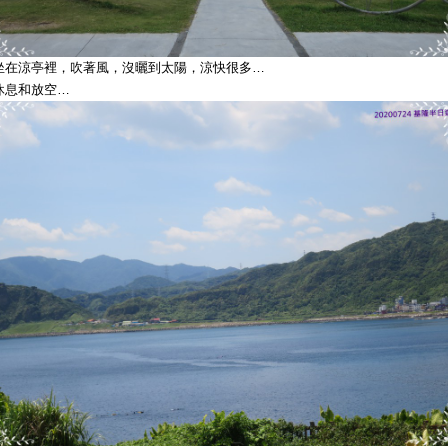
坐在涼亭裡，吹著風，沒曬到太陽，涼快很多…
休息和放空…