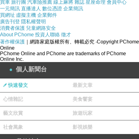
買車
旅行團
汽車險推薦
線上麻將
雜誌
星座命理
會員中心
一元簡訊
直播達人
數位憑證
企業簡訊
買網址
虛擬主機
企業郵件
廣告刊登
隱私權聲明
消費者保護
兒童網路安全
About PChome
投資人聯絡
徵才
著作權保護
｜網路家庭版權所有、轉載必究
‧Copyright PChome
Online
PChome Online and PChome are trademarks of PChome
Online Inc.
個人新聞台
快速發文
最新文章
心情雜記
美食饗宴
藝文欣賞
旅遊玩家
社會萬象
影視娛樂