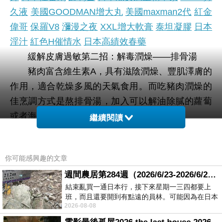
久液
美國GOODMAN增大丸
美國maxman2代
紅金
偉哥
保羅V8
瀰漫之夜
XXL增大軟膏
泰坦凝膠
日本
淫汁
紅色H催情水
日本高績效春藥
緩解皮膚過敏第二招：解毒潤燥——排骨湯
豬肉富含維生素A，具有滋陰潤燥、豐肌澤膚的
作用，適合乾燥多風的天氣食用。而吃豬肉潤燥的
佳烹調方式是熬排骨湯，加入可以解油除膩的蘿蔔
或者海帶，能減少膽固醇的攝入。
繼續閱讀
日本藤素ptt
屈臣氏日本藤素
藤素藥局
日本藤素官
網
日本騰素有效嗎
日本藤素價錢
日本藤素台灣哪
你可能感興趣的文章
裡買
日本藤素評價
日本藤素哪有賣
日本藤素沒
週間農居第284週（2026/6/23-2026/6/24) 夏至 金黃稻浪洋溢豐收喜悅
用
日本藤素屈臣氏
日本藤素成分
日本藤素功效
日
結束亂買一通日本行，接下來星期一三四都要上
本藤素假藥
日本藤素代購
日本藤素實體店面
日本
班，而且還要開到有點遠的員林。可能因為在日本
藤素價格
2026-08-08
花不少錢，星期一出門上班時，心裡沒有一
緩解皮膚過敏第三招：美膚補水——胡蘿蔔