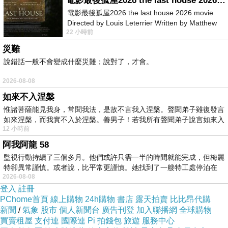
電影最後孤屋2026 the last house 2026 movie
胡蘿蔔富含β胡蘿蔔素，它可以在小腸內轉化成
電影最後孤屋2026 the last house 2026 movie
Directed by Louis Leterrier Written by Matthew
維生素A。維生素A對皮膚的表皮層有保護作用，能
22 小時前
Robinson Starring Greta Lee Wa
使人的皮膚柔潤、光澤、有彈性，因此又被稱為“美
災難
容維生素”。飲食中如果缺乏維生素A，會引起皮膚
說錯話一般不會變成什麼災難；說對了，才會。
乾燥、角質代謝失常，易鬆弛老化。烹調胡蘿蔔有
2026-08-08
兩點注意事項：1.切碎、煮熟，才能使胡蘿蔔中的
如來不入涅槃
營養素充分釋放出來。2.β胡蘿蔔素屬於脂溶性營養
惟諸菩薩能見我身，常聞我法，是故不言我入涅槃。聲聞弟子雖復發言
素，所以，應該用油炒胡蘿蔔，或與其他含油脂類
如來涅槃，而我實不入於涅槃。善男子！若我所有聲聞弟子說言如來入
12 小時前
食物同食。
阿我阿龍 58
監視行動持續了三個多月。他們或許只需一半的時間就能完成，但梅麗
特卻異常謹慎。或者說，比平常更謹慎。她找到了一艘特工處停泊在
2026-08-08
登入
註冊
PChome首頁
線上購物
24h購物
書店
露天拍賣
比比昂代購
新聞
/
氣象
股市
個人新聞台
廣告刊登
加入聯播網
全球購物
買賣租屋
支付連
國際連
Pi 拍錢包
旅遊
服務中心