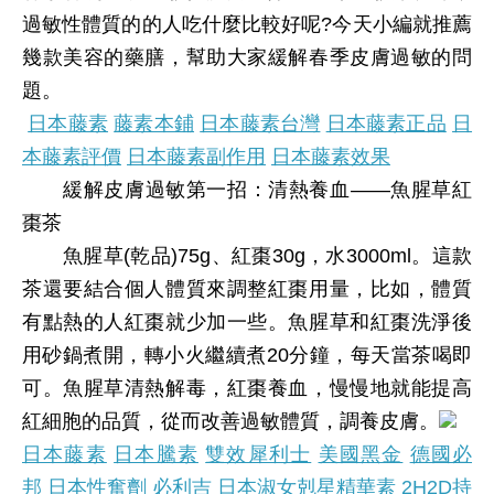
過敏性體質的的人吃什麼比較好呢?今天小編就推薦
幾款美容的藥膳，幫助大家緩解春季皮膚過敏的問
題。
日本藤素
藤素本鋪
日本藤素台灣
日本藤素正品
日
本藤素評價
日本藤素副作用
日本藤素效果
緩解皮膚過敏第一招：清熱養血——魚腥草紅
棗茶
魚腥草(乾品)75g、紅棗30g，水3000ml。這款
茶還要結合個人體質來調整紅棗用量，比如，體質
有點熱的人紅棗就少加一些。魚腥草和紅棗洗淨後
用砂鍋煮開，轉小火繼續煮20分鐘，每天當茶喝即
可。魚腥草清熱解毒，紅棗養血，慢慢地就能提高
紅細胞的品質，從而改善過敏體質，調養皮膚。
日本藤素
日本騰素
雙效犀利士
美國黑金
德國必
邦
日本性奮劑
必利吉
日本淑女剋星精華素
2H2D持