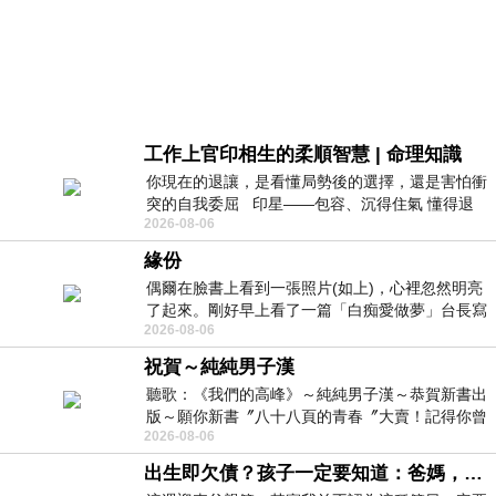
工作上官印相生的柔順智慧 | 命理知識
你現在的退讓，是看懂局勢後的選擇，還是害怕衝
突的自我委屈 印星——包容、沉得住氣 懂得退
2026-08-06
一步觀察，不會
緣份
偶爾在臉書上看到一張照片(如上)，心裡忽然明亮
了起來。剛好早上看了一篇「白痴愛做夢」台長寫
2026-08-06
的貼文，在回顧年輕時瘋狂愛上
祝賀～純純男子漢
聽歌：《我們的高峰》～純純男子漢～恭賀新書出
版～願你新書〞八十八頁的青春〞大賣！記得你曾
2026-08-06
經在我的版留言…「好讚的圖^^感覺大家
出生即欠債？孩子一定要知道：爸媽，其實我不欠你們