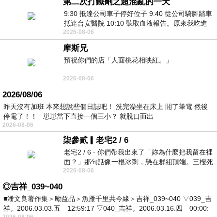
第二次打鐵劑之超混亂的一天
9:30 抵達公司車子停好位子 9:40 從公司騎腳踏車
抵達台安醫院 10:10 聽取血液報告。原來我吃進
2026-08-06
去的 B12 彌可保並非沒有吸收而是超
摩斯兄
預祝你們的店「人面桃花相映紅。」
2026-08-06
2026/08/06
昨天沒有加班 本來想說些個日誌吧！ 洗完澡坐在床上 開了筆電 然後
停電了！！ 崽崽當下直接一個三小？ 就脫口而出
2026-08-06
柒參貳▎老宅2 / 6
老宅2 / 6 - 你們帶我出來了「妳為什麼把我留在裡
面？」那句話像一根冰刺，懸在群組頂端。三樓死
2026-08-06
死盯著照片裡的人。那個人確實站在
◎吉祥_039~040
■潘文良著作集＞勵益品＞魚雁千里共今緣＞吉祥_039~040 ▽039_吉
祥。2006.03.03.五 12:59:17 ▽040_吉祥。2006.03.16.四 00:00:
2026-08-06