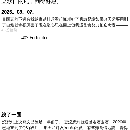
立秋日的風，刮得好熱。
2026。08。07。
畫圖真的不適合我越畫越排斥看得懂就好了應該是說如果改天需要用到
了自然就會很厲害了現在沒心思在圖上但我還是會努力把它考過———
43 分鐘前
繞了一圈
沒想到上次寫文已經是一年前了。 更沒想到就這麼走著走著，2026年
已經來到了Q3的8月。 那天和好友You約吃飯，有些難為情地說「覺得