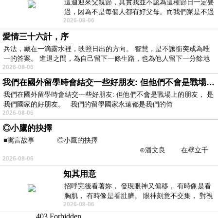
這週迎來父親節，其實我並不認為這種節日一定要
過，因為不是每個人都有好父母。而我們家是不過
2026-08-06
節的，平時也沒什麼儀式感，生活趨近冷
愛情三十六計，序
兵法，藏在一滴露水裡，映照日出的方向。 智慧，是不讓衝突成為唯
一的答案。 進退之間，為自己留下一條生路，也為他人留下一分餘地
2026-08-06
我們在國外留學時會結交一些好朋友: 但他們不會是戰場上的朋友
我們在國外留學時會結交一些好朋友: 但他們不會是戰場上的朋友， 是
我們國家的好朋友。 我們的留學國家永遠都是我們的倚
2026-08-06
◎小鷹的抉擇
■寓言故事 ◎小鷹的抉擇
⊕潘文良 在壁立千
2026-08-06
仞的懸崖上，有一座遮天蔽
知其用意
招呼完後看著妳， 發現眼神又偏移， 有時像是看
胸肌， 有時像是看肚臍。 眼神刻意不交集， 對視
2026-08-06
視線不對齊， 讓我很難不