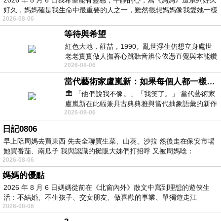
好久，媽媽確是我生命中最重要的人之一，雖然很想媽媽像我愛她一樣
2026-08-06
等待與希望
紅色大地，莊喆，1990。亂世浮生仍想立身處世
老老實實做人撫著心跳聽音辨位依憑直覺與本能鑽
2026-08-06
向裂隙的亮處探索另一個心聲另一個共鳴的
當代藝術家盧嵐新：如果每個人都一樣，這世界該有多無聊？
🏛️ 「他們說我不像。」「我笑了。」 當代藝術家
盧嵐新在此幅兼具古典典雅與當代抽象語彙的新作
2026-08-06
中，以沈靜的藍色空間為背景，描繪了
日記0806
早上陪周媽去買東西 先去全聯買生菜、山葵、沙拉 然後走在保安市場
她買番茄、南瓜子 我與認識的攤販大姊們打招呼 又被周媽唸：
2026-08-06
媽媽的優點
2026 年 8 月 6 日媽媽從前在《北窗內外》散文中寫到理想的遊俠生
活：不結婚、不生孩子、交女朋友、做喜歡的事業、單獨遊走江
2026-08-06
湖⋯⋯，