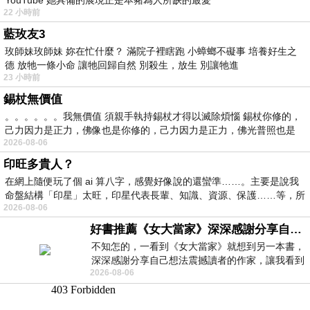
22 小時前
藍玫友3
玫師妹玫師妹 妳在忙什麼？ 滿院子裡瞎跑 小蟑螂不礙事 培養好生之
德 放牠一條小命 讓牠回歸自然 別殺生，放生 別讓牠進
23 小時前
錫杖無價值
。。。。。。我無價值 須親手執持錫杖才得以滅除煩惱 錫杖你修的，
己力因力是正力，佛像也是你修的，己力因力是正力，佛光普照也是
2026-08-06
印旺多貴人？
在網上隨便玩了個 ai 算八字，感覺好像說的還蠻準……。主要是說我
命盤結構「印星」太旺，印星代表長輩、知識、資源、保護……等，所
2026-08-06
好書推薦《女大當家》深深感謝分享自己想法震撼讀者的作家，讓我看到不同樣貌的家庭！
不知怎的，一看到《女大當家》就想到另一本書，
深深感謝分享自己想法震撼讀者的作家，讓我看到
2026-08-06
不同樣貌的家庭！ 《女大