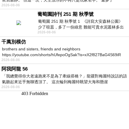
2026-08-06
葡萄園詩刊 251 期 秋季號
葡萄園 251 期 秋季號 1 《詩寫大安森林公園》
少了喧囂，多了一份綠意 難能可貴水泥叢林多出
2026-08-06
一
千萬別模仿
brothers and sisters, friends and neighbors
https://youtube.com/shorts/hUfepoOgSak?is=xX2f827BaG4S69iR
2026-08-06
https
阿我阿龍 56
「我總覺得你大老遠跑來不是為了牽線搭橋？」龍疆對梅麗特說話的語
氣聽起來近乎無聊透頂了。 這次輪到梅麗特眺望大海和懸崖
2026-08-06