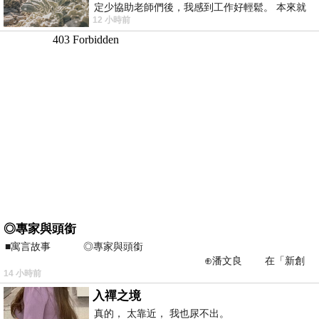
定少協助老師們後，我感到工作好輕鬆。 本來就
12 小時前
不是我的工作啊。 真
◎專家與頭銜
■寓言故事 ◎專家與頭銜
⊕潘文良 在「新創
14 小時前
之谷」裡——
入禪之境
真的， 太靠近， 我也尿不出。