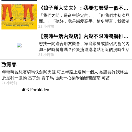
《娘子漢大丈夫》：我要怎麼愛一個不存在的人？
「我們之間，是命中註定的。」「但我們才初次見
面。」「聽好，我是戀愛高手、情史豐富，我很清
21 小時前
楚這種感覺，你我之間的那種感覺，現
【漫時生活內湖店】內湖不限時餐廳推薦｜捷運港墘站美食，聚餐、約會、家庭聚會首選，正餐甜點一次滿足
想找一間適合朋友聚會、家庭聚餐或情侶約會的內
湖不限時餐廳嗎？位於捷運港墘站附近的漫時生活
21 小時前
內湖店，從捷運站步行約4分鐘即可抵
致青春
年輕時曾想著騎馬仗劍闖天涯 可是半路上遇到一個人 她說要許我終生
於是我一激動 當了劍 賣了馬 從此一心柴米油鹽醬醋茶 可當
21 小時前