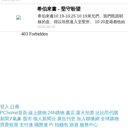
希伯來書 - 堅守盼望
希伯來書10:19-10:25 10:19弟兄們、我們既因耶
穌的血、得以坦然進入至聖所、 10:20是藉着他給
2026-08-06
我們開了一條又新又活的路從幔子經過
登入
註冊
PChome首頁
線上購物
24h購物
書店
露天拍賣
比比昂代購
新聞
/
氣象
股市
個人新聞台
廣告刊登
加入聯播網
全球購物
買賣租屋
支付連
國際連
Pi 拍錢包
旅遊
服務中心