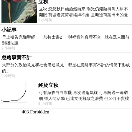
立秋
立秋 悠悠秋日施施然而來 陽光仍熾熱得叫人睜不
開眼 荷塘邊賞荷者絡繹不絕 是塘邊荷葉田田的凝
9 小時前
望 風中飄逸的是映日荷花別樣紅
小記事
早上禱告完翻聖經 加拉太書2 與福音的真理不合 就在眾人面前
對磯法說
9 小時前
忽略事實不計
大部分的政治意見和社會溝通意見，都是在忽略事實不計的情況下形成
的。
9 小時前
終於立秋
可有海豚白白靠攏 再次遙迢氣旋 可再饒過一遍窮
弱 雖人間活動 已達文明極致之浪費 但又何干質樸
9 小時前
者 只能白白陪葬