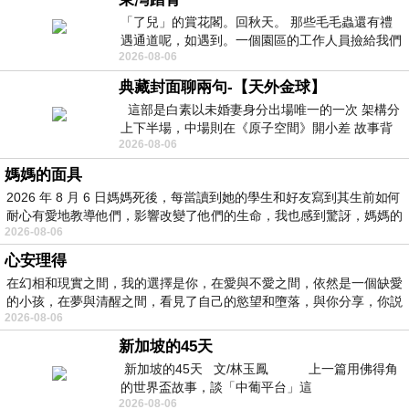
「了兒」的賞花閣。回秋天。 那些毛毛蟲還有禮
遇通道呢，如遇到。一個園區的工作人員撿給我們
2026-08-06
細賞。
典藏封面聊兩句-【天外金球】
這部是白素以未婚妻身分出場唯一的一次 架構分
上下半場，中場則在《原子空間》開小差 故事背
2026-08-06
景影射西藏境外流亡 地下組織
媽媽的面具
2026 年 8 月 6 日媽媽死後，每當讀到她的學生和好友寫到其生前如何
耐心有愛地教導他們，影響改變了他們的生命，我也感到驚訝，媽媽的
2026-08-06
心安理得
在幻相和現實之間，我的選擇是你，在愛與不愛之間，依然是一個缺愛
的小孩，在夢與清醒之間，看見了自己的慾望和墮落，與你分享，你説
2026-08-06
新加坡的45天
新加坡的45天 文/林玉鳳 上一篇用佛得角
的世界盃故事，談「中葡平台」這
2026-08-06