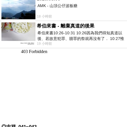
AMK - 山頂公仔波板糖
18 小時前
希伯來書 - 離棄真道的後果
希伯來書10:26-10:31 10:26因為我們得知真道以
後、若故意犯罪、贖罪的祭就再沒有了． 10:27惟
19 小時前
有戰懼等候審判和那燒滅眾敵人的烈火
◎吉祥_041~042