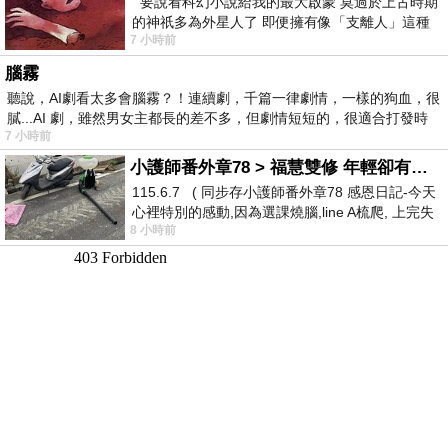
要說看科幻小說給我的最大啟蒙 莫過於上古時期
的神祇多為外星人了 即便擁有像「支離人」這種
7 小時前
驚世駭俗的神通法門 也未必讀
腦霧
聽說，AI劇看太多會腦霧？！連續劇，千篇一律劇情，一樣的狗血，很
膩...AI 劇，雖然男女主都長的差不多，但劇情短短的，很適合打發時
7 小時前
小護師番外章78 > 福慧雙修 年輕卻有個老靈魂 ㄑ金剛經〉podcast
115.6.7 ( 同步存小護師番外章78 感恩日記-今天
心裡特別的感動,因為選課燒腦,line A梳爬, 上完失
8 小時前
智課的她,特來傾