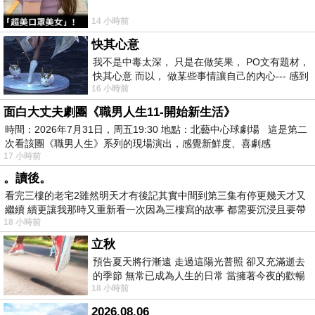
14 小時前
快其心意
我不是中毒太深， 只是在做笑果， PO文有題材，
快其心意 而以， 做某些事情讓自己的內心--- 感到
16 小時前
愉快。
面白大丈夫劇團《職男人生11-開始新生活》
時間：2026年7月31日，周五19:30 地點：北藝中心球劇場 這是第二
次看該團《職男人生》系列的現場演出，感覺新鮮度、喜劇感
17 小時前
。讀後。
看完三樓的老宅2雖然明天才有後記其實中間到第三集有停更幾天才又
繼續 續更讓我那時又重新看一次因為三樓寫的故事 都需要沉浸且要帶
18 小時前
有
立秋
預告夏天將行漸遠 走過這陽光普照 卻又充滿逝去
的季節 無常已成為人生的日常 當擁著今夜的歡暢
18 小時前
舒心 轉眼驟成昨日 而明晨 太陽
2026.08.06