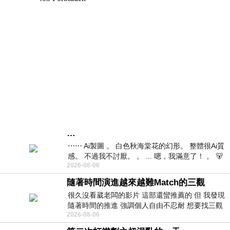
…
⋯⋯ Ai製圖 。 白色秋海棠花的幻形。 整體很Ai質
感。 不過我不討厭。 。 ... 嗯，我滿意了！ 。 🐻
2026-08-06
昨中
隨著時間演進越來越難Match的三觀
很久沒看葳老闆的影片 這部還蠻推薦的 但 我發現
隨著時間的推進 強調個人自由不忍耐 想要找三觀
2026-08-06
接近的不要說對象 連朋友都超