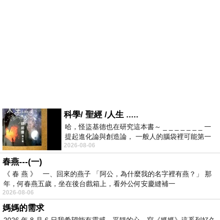
科學/ 聖經 /人生 .....
哈，怪盜基德也在研究這本書～ _ _ _ _ _ _ _ 一
提起進化論與創造論， 一般人的腦袋裡可能第一
2026-08-06
時間就有「 進化論很科
春燕---(一)
《 春 燕 》 一、回來的燕子 「阿公，為什麼我的名字裡有燕？」 那
年，何春燕五歲，坐在後台戲箱上，看外公何安慶縫補一
2026-08-06
媽媽的需求
2026 年 8 月 6 日我希望能有靈感，平靜的心，寫《媽媽》這系列好久