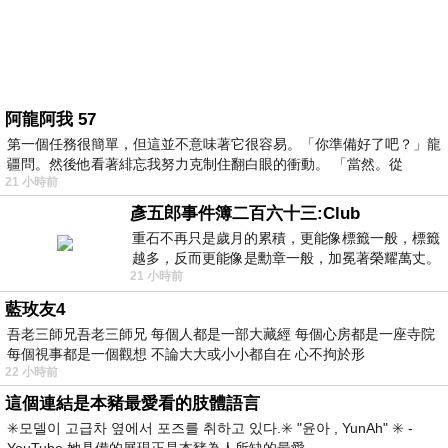
阿龍阿我 57
第一個任務很簡單，但這並不意味著它很容易。「你準備好了吧？」龍
疆問。然後他看著緋忘我努力克制住翻白眼的衝動。 「當然。從
21 小時前
彥五郎事件簿二百六十三:Club
重石不再只是歲月的累積，更能像標籤一般，標籤
越多，反而更能像是勳章一般，加冕著榮耀萬丈。
21 小時前
習慣一如縱容，成了再難輕輕放下的罪證
藍玫友4
吾老三師兄吾老三師兄 每個人都是一部大藏經 每個心房都是一座寺院
每個視事都是一個觀想 不論大大或小小都自在 心不拘於形
22 小時前
這個連結是本豬最愛看的肢體語言
✳️모델이 고급차 옆에서 포즈를 취하고 있다.✳️ "윤아 , YunAh" ✳️ -
YouTube 她具備的展現正是本豬為人所缺的最愛