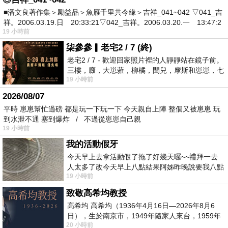
■潘文良著作集＞勵益品＞魚雁千里共今緣＞吉祥_041~042 ▽041_吉
祥。2006.03.19.日 20:33:21▽042_吉祥。2006.03.20.一 13:47:2
19 小時前
柒參參▎老宅2 / 7 (終)
老宅2 / 7 - 歡迎回家照片裡的人靜靜站在鏡子前。
三樓，廄，大崽蕥，柳橘，閆兒，摩斯和崽崽，七
19 小時前
個人整整齊齊地站在鏡框之外，如同
2026/08/07
平時 崽崽幫忙過磅 都是玩一下玩一下 今天親自上陣 整個又被崽崽 玩
到水泄不通 塞到爆炸 / 不過從崽崽自己親
19 小時前
我的活動假牙
今天早上去拿活動假了拖了好幾天囉~~禮拜一去
人太多了改今天早上八點結果阿姊昨晚說要我八點
19 小時前
去西螺農會~回到莿桐都8點半多了
致敬高希均教授
高希均 高希均（1936年4月16日—2026年8月6
日），生於南京市，1949年隨家人來台，1959年
20 小時前
赴美深造並取得經濟發展博士學位。曾任