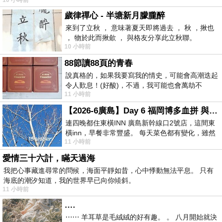
歲律禪心 - 半塘新月朦朧醉
來到了立秋 ， 意味著夏天即將過去 ， 秋 ，揪也
， 物於此而揪歛 ， 與格友分享此立秋聯。
10 小時前
88節讀88頁的青春
說真格的，如果我要寫我的情史，可能會高潮迭起
令人歎息！(好酸)，不過，我可能也會萬劫不
11 小時前
復...，每天跪鍵盤還是被判了花心的罪
【2026-6廣島】Day 6 福岡博多血拼 與機場接送少年司機深夜對談
連四晚都住東橫INN 廣島新幹線口2號店，這間東
橫inn，早餐非常豐盛。 每天菜色都有變化，雖然
11 小時前
看到工作人員拿出料理包加熱，但
愛情三十六計，瞞天過海
我把心事藏進尋常的問候，海面平靜如昔，心中悸動無法平息。 只有
海底的潮汐知道，我的世界早已向你傾斜。
11 小時前
….
⋯⋯ 羊耳草是毛絨絨的好有趣。 。 八月開始就決