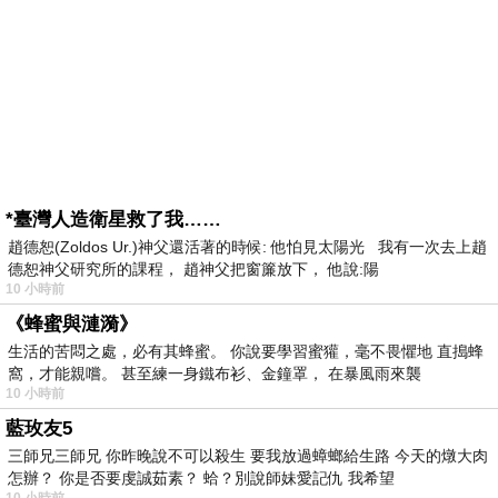
*臺灣人造衛星救了我……
趙德恕(Zoldos Ur.)神父還活著的時候: 他怕見太陽光 我有一次去上趙
德恕神父研究所的課程， 趙神父把窗簾放下， 他說:陽
10 小時前
《蜂蜜與漣漪》
生活的苦悶之處，必有其蜂蜜。 你說要學習蜜獾，毫不畏懼地 直搗蜂
窩，才能親嚐。 甚至練一身鐵布衫、金鐘罩， 在暴風雨來襲
10 小時前
藍玫友5
三師兄三師兄 你昨晚說不可以殺生 要我放過蟑螂給生路 今天的燉大肉
怎辦？ 你是否要虔誠茹素？ 蛤？別說師妹愛記仇 我希望
10 小時前