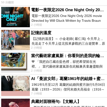
50 分鐘前
電影一夜限定2026 One Night Only 2026 movie
電影一夜限定2026 One Night Only 2026 movie
Directed by Will Gluck Written by Travis Braun
2 小時前
Starring Monica Barbaro
記憶的溫度
【記憶的溫度】～ 小金老師( 嚴仁鴻) 今天早上，
先送走了今天早上從北投來參觀的三台遊覽車，原
2 小時前
以為展場已經差不多要安靜下來，卻發
當代藝術家盧嵐新：你看到的是我的輪廓，還是你的故事？——藏在藍色裡的希望與光
💙 「我把自己藏在藍色裡，卻把希望留在光
裡。」 當代藝術家盧嵐新在此幅兼具童趣靈動與
2 小時前
抽象韻味的新作中，用湛藍的羽翼般色塊包覆著
AI「曼波女郎」葛蘭1961年的結婚＋蜜月旅行 #戀上老電影 #葛蘭 #粟子
1961年5月至12月 葛蘭的結婚與蜜月旅行5月04日
葛蘭（1933～2026）偕同未婚夫高福全（1916～
7 小時前
2004）乘郵輪赴倫敦6月15日於英國倫敦St.S
典藏封面聊兩句-【支離人】