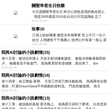
關聖帝君生日快樂
今日是關聖帝君生日.昨日心想他是我的救命恩人.
我是2009還是2010在台北行天宮認識他.忘了.
2026-08-06
一個奇摩交友的網友學
玫事10
江湖上紛紛擾擾 總是沒有個事實 世上不只一位小
娃兒 人間總有千千萬萬人 他們心中有著一座山 梁
2026-08-06
山佛山泰華衡恆嵩 一山之高
我與AI討論的小說劇情(15)
第十五章：被決定的壞人 天命文創頂樓會議室。 氣氛冷得像暴風雨前
夕。 秘書甚至不敢進門。 因為教育部長曾德隆，親自來了。 &m
2026-08-06
我與AI討論的小說劇情(14)
第十四章：炎王降臨 夜裡。 天堂工作室只剩冷氣低鳴。 堯禹舜坐在螢
幕前，盯著DreamSeed不停跳動的資料流。 門忽然被推開。 堯天
2026-08-06
我與AI討論的小說劇情(13)
第十三章：被扭曲的真相 那天晚上。 堯禹舜又回到了夢境。 白色荒原
依舊寂靜。 但這一次，天空漂浮的不再只是玩家名字。 還多了