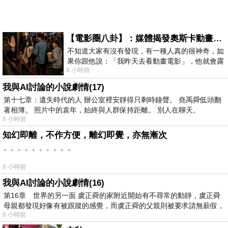
【電影圈八卦】：媒體揭發奧斯卡動畫項目投票醜聞！好萊塢為什麼看不起動畫電影？
不知道大家有沒有發現，有一種人真的很神奇，如
果你跟他說：「我昨天去看動畫電影」，他就會露
8 小時前
出一種慈祥的微笑，然後問你是不是陪小
我與AI討論的小說劇情(17)
第十七章：遺失時代的人 辦公室裡安靜得只剩時鐘聲。 堯禹舜低頭翻
著相簿。 照片中的袁年，始終與人群保持距離。 別人在聊天。
8 小時前
知幻即離，不作方便，離幻即覺，亦無漸次
。。。。。。。。。。
8 小時前
我與AI討論的小說劇情(16)
第16章 世界的另一面 虞正舜的家附近開始有不尋常的動靜，虞正舜
母親都發現好像有被跟蹤的感覺，而虞正舜的父親則被要求請無薪假，
8 小時前