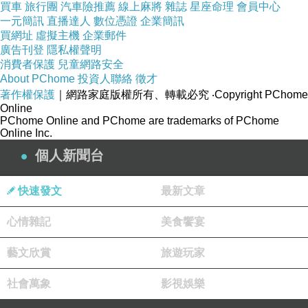
買車
旅行團
汽車險推薦
線上麻將
雜誌
星座命理
會員中心
一元簡訊
直播達人
數位憑證
企業簡訊
買網址
虛擬主機
企業郵件
廣告刊登
隱私權聲明
消費者保護
兒童網路安全
About PChome
投資人聯絡
徵才
著作權保護
｜網路家庭版權所有、轉載必究
‧Copyright PChome
Online
PChome Online and PChome are trademarks of PChome
Online Inc.
個人新聞台
快速發文
最新文章
心情雜記
美食饗宴
藝文欣賞
旅遊玩家
社會萬象
影視娛樂