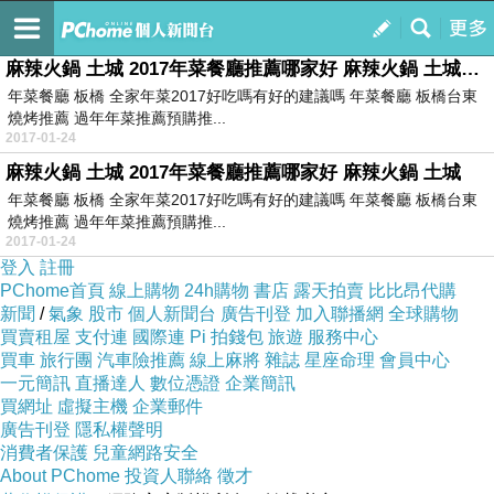
訂閱
我的
麻辣火鍋 土城 2017年菜餐廳推薦哪家好 麻辣火鍋 土城@E@@E@
年菜餐廳 板橋 全家年菜2017好吃嗎有好的建議嗎 年菜餐廳 板橋台東
燒烤推薦 過年年菜推薦預購推...
2017-01-24
麻辣火鍋 土城 2017年菜餐廳推薦哪家好 麻辣火鍋 土城
年菜餐廳 板橋 全家年菜2017好吃嗎有好的建議嗎 年菜餐廳 板橋台東
燒烤推薦 過年年菜推薦預購推...
2017-01-24
登入
註冊
PChome首頁
線上購物
24h購物
書店
露天拍賣
比比昂代購
新聞
/
氣象
股市
個人新聞台
廣告刊登
加入聯播網
全球購物
買賣租屋
支付連
國際連
Pi 拍錢包
旅遊
服務中心
買車
旅行團
汽車險推薦
線上麻將
雜誌
星座命理
會員中心
一元簡訊
直播達人
數位憑證
企業簡訊
買網址
虛擬主機
企業郵件
廣告刊登
隱私權聲明
消費者保護
兒童網路安全
About PChome
投資人聯絡
徵才