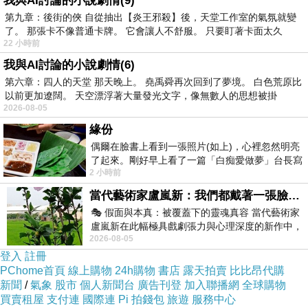
我與AI討論的小說劇情(9)
第九章：後街的俠 自從抽出【炎王邪殺】後，天堂工作室的氣氛就變
了。 那張卡不像普通卡牌。 它會讓人不舒服。 只要盯著卡面太久
22 小時前
我與AI討論的小說劇情(6)
第六章：四人的天堂 那天晚上。 堯禹舜再次回到了夢境。 白色荒原比
以前更加遼闊。 天空漂浮著大量發光文字，像無數人的思想被掛
2026-08-05
緣份
偶爾在臉書上看到一張照片(如上)，心裡忽然明亮
了起來。剛好早上看了一篇「白痴愛做夢」台長寫
2 小時前
的貼文，在回顧年輕時瘋狂愛上
當代藝術家盧嵐新：我們都戴著一張臉，可真正的自己，總藏在那些被塗抹、被覆蓋的痕跡裡
🎭 假面與本真：被覆蓋下的靈魂真容 當代藝術家
盧嵐新在此幅極具戲劇張力與心理深度的新作中，
2026-08-05
運用質感豐富的紙材肌理、墨痕與大膽的
登入
註冊
PChome首頁
線上購物
24h購物
書店
露天拍賣
比比昂代購
新聞
/
氣象
股市
個人新聞台
廣告刊登
加入聯播網
全球購物
買賣租屋
支付連
國際連
Pi 拍錢包
旅遊
服務中心