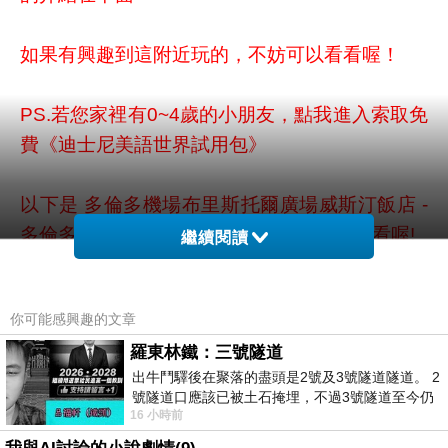
如果有興趣到這附近玩的，不妨可以看看喔！
PS.若您家裡有0~4歲的小朋友，
點我進入索取免
費《迪士尼美語世界試用包》
以下是 多倫多機場布里斯托爾廣場威斯汀飯店 -
多倫多 的介紹 如果也跟我一樣喜歡不妨看看喔!
繼續閱讀
↓↓↓限量特優價格按鈕↓↓↓
你可能感興趣的文章
羅東林鐵：三號隧道
出牛鬥驛後在聚落的盡頭是2號及3號隧道隧道。 2
號隧道口應該已被土石掩埋，不過3號隧道至今仍
16 小時前
存在。從台7丙牛鬥橋上往左岸上游方