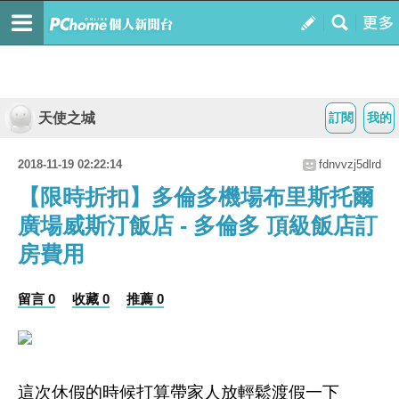
天使之城
訂閱
我的
2018-11-19 02:22:14
fdnvvzj5dlrd
【限時折扣】多倫多機場布里斯托爾
廣場威斯汀飯店 - 多倫多 頂級飯店訂
房費用
留言 0
收藏 0
推薦 0
這次休假的時候打算帶家人放輕鬆渡假一下