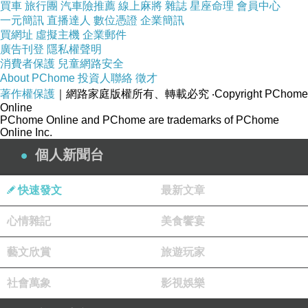
買車
旅行團
汽車險推薦
線上麻將
雜誌
星座命理
會員中心
一元簡訊
直播達人
數位憑證
企業簡訊
買網址
虛擬主機
企業郵件
廣告刊登
隱私權聲明
消費者保護
兒童網路安全
About PChome
投資人聯絡
徵才
著作權保護
｜網路家庭版權所有、轉載必究
‧Copyright PChome
Online
PChome Online and PChome are trademarks of PChome
Online Inc.
個人新聞台
快速發文
最新文章
心情雜記
美食饗宴
藝文欣賞
旅遊玩家
社會萬象
影視娛樂