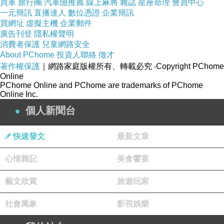
描述
買車
旅行團
:
汽車險推薦
線上麻將
雜誌
星座命理
會員中心
一元簡訊
直播達人
數位憑證
企業簡訊
買網址
虛擬主機
企業郵件
SOUFEEL之所以受到人們的喜愛，最重要的原
廣告刊登
隱私權聲明
消費者保護
兒童網路安全
因就是每一個飾品都可以由自己去挑選搭配，任
About PChome
投資人聯絡
徵才
意組合，選擇自己鍾愛的顏色和感覺，把一顆顆
著作權保護
｜網路家庭版權所有、轉載必究
‧Copyright PChome
Online
珠子串搭起來，就成為屬於自己的精彩繽紛的首
PChome Online and PChome are trademarks of PChome
飾！自由組合搭配的DIY模式和低廉的價格是我
Online Inc.
們的特色。您可以根據自己的喜好，隨心組裝出
個人新聞台
一條與眾不同SOUFEEL手鍊。用26個字母可以
拼出自己的名字或者喜歡的英文縮寫，用金屬的
快速發文
最新文章
Charms可以組合出華麗的古典風格手鍊， 隨您
心情雜記
美食饗宴
組合，多一點自由的嘗試，透過想像力，將各種
藝文欣賞
不同類型的珠子組合在一起，設計出屬於自己的
旅遊玩家
飾品。
社會萬象
影視娛樂