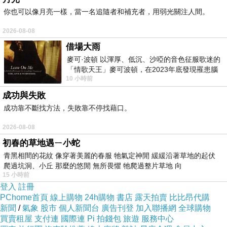
你也可以像月亮一樣，當一名追隨者和補充者，用弱光關注人間。
2026-08-08
純銀 串珠 客製化 - C025B
借場大雨
麥可·波頓 以渾厚、低沉、沙啞的音色征服歌迷的
「情歌天王」麥可波頓，在2023年底發現罹患腦
網址:
http://greenmall.info/redirect.php?
10 小時前
瘤「祈禱早日康復，一切都好」。
k=ce6b9798166dd664109aea95311e3168&ui
成功與失敗
d1=&uid2=&uid3=&uid4=&uid5=
成功靠不斷找方法，失敗靠不停找藉口。
2026-08-08
純銀 串珠 客製化 - C025B
初春的草地遇ㄧ小蛇
青黑相間的花紋 像穿著美麗的春服 牠氣定神閒 緩緩沿著草地的起伏
爬過坑洞、小丘 那麼的悠閒 無所畏懼 牠爬過整片草地 向
網址:
http://greenmall.info/redirect.php?
15 小時前
k=ce6b9798166dd664109aea95311e3168&ui
登入
註冊
PChome首頁
d1=&uid2=&uid3=&uid4=&uid5=
線上購物
24h購物
書店
露天拍賣
比比昂代購
新聞
/
氣象
股市
個人新聞台
廣告刊登
加入聯播網
全球購物
買賣租屋
支付連
國際連
Pi 拍錢包
旅遊
服務中心