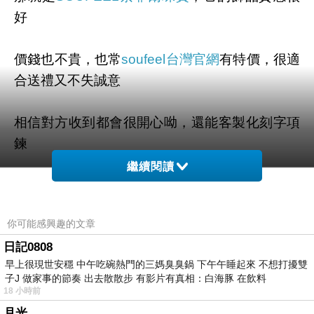
好
價錢也不貴，也常
soufeel台灣官網
有特價，很適
合送禮又不失誠意
相信對方收到都會很開心呦，還能客製化刻字項
鍊
繼續閱讀
新品預購最低還有到5折的優惠，真的是揪感心
你可能感興趣的文章
我已經決定好今年要送
純銀 串珠 客製化 - C025B
日記0808
早上很現世安穩 中午吃碗熱門的三媽臭臭鍋 下午午睡起來 不想打擾雙
推薦給你，希望你也會喜歡喔
純銀 串珠 客製化 -
子J 做家事的節奏 出去散散步 有影片有真相：白海豚 在飲料
18 小時前
C025B
月光