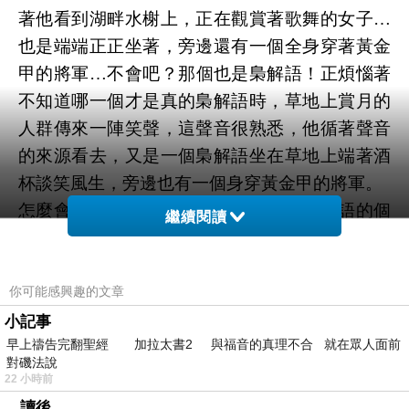
著他看到湖畔水榭上，正在觀賞著歌舞的女子…
也是端端正正坐著，旁邊還有一個全身穿著黃金
甲的將軍…不會吧？那個也是梟解語！正煩惱著
不知道哪一個才是真的梟解語時，草地上賞月的
人群傳來一陣笑聲，這聲音很熟悉，他循著聲音
的來源看去，又是一個梟解語坐在草地上端著酒
杯談笑風生，旁邊也有一個身穿黃金甲的將軍。
怎麼會這樣？李淳風從來都沒摸清過梟解語的個
繼續閱讀
性，現在冒冒失失闖到她夢中，沒想到竟然有三
個梟解語，該帶哪一個回去呢？
直覺上，湖心畫舫上的那一個比較有可能是真
你可能感興趣的文章
的，她有可能是表面愛熱鬧，實際上個性上有些
小記事
早上禱告完翻聖經 加拉太書2 與福音的真理不合 就在眾人面前
孤僻，而且畫舫三樓只有她一個人也比較好說
對磯法說
話…呣…不如就先從這一個下手吧？
22 小時前
走到渡口，船夫與侍女已經安排了一艘蚱蜢小
。讀後。