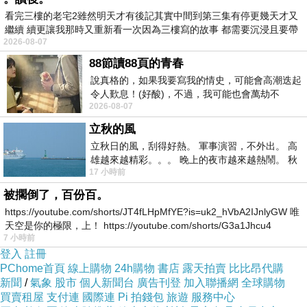
舟，李淳風沒多想就踏上小舟坐下，船夫搖櫓擺
看完三樓的老宅2雖然明天才有後記其實中間到第三集有停更幾天才又
繼續 續更讓我那時又重新看一次因為三樓寫的故事 都需要沉浸且要帶
盪了幾下，很快就到了畫舫旁。此時李淳風才感
2026-08-07
有
覺到，這個三層樓的畫舫相當豪華氣派，四處垂
88節讀88頁的青春
著絲質的紗帳，不時傳來檀香的香味，偶爾也夾
說真格的，如果我要寫我的情史，可能會高潮迭起
令人歎息！(好酸)，不過，我可能也會萬劫不
雜著西域傳來的乳香的味道。他快步爬上階梯，
2026-08-07
復...，每天跪鍵盤還是被判了花心的罪
直接上了三樓，果然孤單一個人在用餐的是梟解
立秋的風
語沒錯。
立秋日的風，刮得好熱。 軍事演習，不外出。 高
「咦？小色狼你怎麼回來了？你是擔任弼馬溫
雄越來越精彩。。。 晚上的夜市越來越熱鬧。 秋
17 小時前
天的風刮得很熱 夜遊消暑熱。。。
的，不是應該待在前線保護大將軍嗎？」梟解語
被擱倒了，百份百。
看到氣喘吁吁的李淳風，覺得奇怪皺眉詢問。
https://youtube.com/shorts/JT4fLHpMfYE?is=uk2_hVbA2IJnlyGW 唯
「匡噹！」一聲響，愁眉深鎖的梟解語手上酒杯
天空是你的極限，上！ https://youtube.com/shorts/G3a1Jhcu4
7 小時前
滑落，摔在地上砸成了碎片，兩行眼淚簌簌流
登入
註冊
下，她用手掩住因為驚慌而張大的嘴巴：「難
PChome首頁
線上購物
24h購物
書店
露天拍賣
比比昂代購
道…難道是大將軍在前線有了閃失，派你回來報
新聞
/
氣象
股市
個人新聞台
廣告刊登
加入聯播網
全球購物
買賣租屋
支付連
國際連
Pi 拍錢包
旅遊
服務中心
喪？」