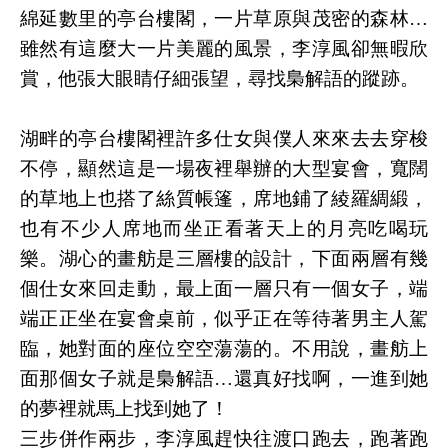
綿延數里的亭台樓閣，一片草原與茂密的森林…
雖然有這麼大一片美麗的風景，李淳風卻無暇欣
賞，他張大眼睛仔細張望，尋找梟解語的蹤跡。
湖畔的亭台樓閣裡許多仕女與僕人來來去去穿梭
不停，顯然這是一場夜裡舉辦的大型宴會，寬闊
的草地上也搭了絲質帳篷，席地鋪了綾羅綢緞，
也有不少人席地而坐正看著天上的月亮吃喝玩
樂。湖心的畫舫是三層樓的設計，下面兩層有幾
個仕女來回走動，最上面一層只有一個女子，端
端正正坐在宴會桌前，似乎正在等待著男主人駕
臨，她對面的座位空空蕩蕩的。不用說，畫舫上
面那個女子就是梟解語…還真好找啊，一進到她
的夢裡就馬上找到她了！
三步併作兩步，李淳風趕快往渡口跑去，跑著跑