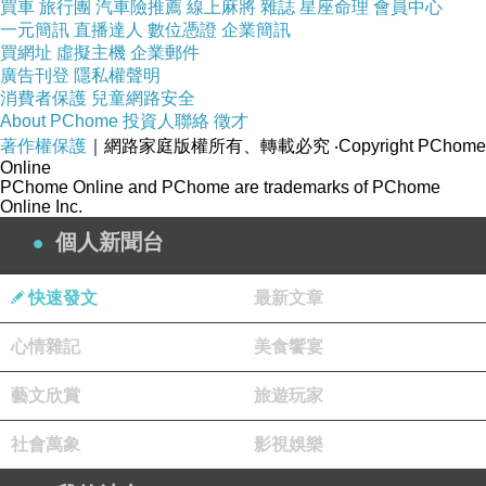
買車
旅行團
汽車險推薦
線上麻將
雜誌
星座命理
會員中心
如果不是因為知道這是梟解語的夢，李淳風還真
一元簡訊
直播達人
數位憑證
企業簡訊
買網址
虛擬主機
企業郵件
想給她一個白眼吐槽幾句。現在他明白了，這是
廣告刊登
隱私權聲明
她孤單一人正在思念著遠方打仗的大將軍，日日
消費者保護
兒童網路安全
About PChome
投資人聯絡
徵才
夜夜等待著將軍凱旋歸來的場景…所以我就是幫
著作權保護
｜網路家庭版權所有、轉載必究
‧Copyright PChome
大將軍牽馬的弼馬溫了…唉，心月狐說得一點也
Online
PChome Online and PChome are trademarks of PChome
沒錯，她心裡面並沒有我，有的只是一個擔任馬
Online Inc.
僮的搞笑角色而已。
個人新聞台
不管了，怎樣也要勸她回去，不要在這邊等了！
「不…梟蠻子妳誤會了，我沒有跟大將軍去打
快速發文
最新文章
仗，這裡是妳的夢，我是來勸妳趕快跟我走的。
心情雜記
美食饗宴
現在事態嚴重，沒辦法跟妳多說，如果延遲太
久，妳在現實世界就會變成喪屍，就是我們在村
藝文欣賞
旅遊玩家
子裡面遇到的長孫順德他們那樣。變成喪屍就無
社會萬象
影視娛樂
法恢復了，妳現在就跟我走吧！」
「鏘！」梟解語突然站起來，拔出了腰間的配