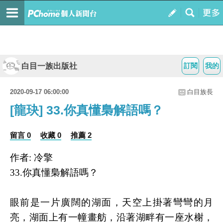
白目一族出版社
訂閱
我的
2020-09-17 06:00:00
白目族長
[龍玦] 33.你真懂梟解語嗎？
留言 0
收藏 0
推薦 2
作者: 冷擎
33.你真懂梟解語嗎？
眼前是一片廣闊的湖面，天空上掛著彎彎的月
亮，湖面上有一幢畫舫，沿著湖畔有一座水榭，