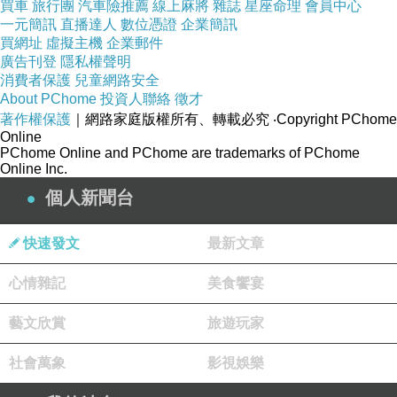
買車
旅行團
汽車險推薦
線上麻將
雜誌
星座命理
會員中心
不過因為時間偏早, 還沒開始賣午餐, 因此主餐這
一元簡訊
直播達人
數位憑證
企業簡訊
時候都沒供應.
買網址
虛擬主機
企業郵件
廣告刊登
這也沒關係, 既然目標是illy咖啡，就隨便點一些
隱私權聲明
消費者保護
兒童網路安全
吧...不如, 所有開胃小點都來一份!
About PChome
投資人聯絡
徵才
著作權保護
｜網路家庭版權所有、轉載必究
‧Copyright PChome
Online
PChome Online and PChome are trademarks of PChome
Online Inc.
個人新聞台
快速發文
最新文章
心情雜記
美食饗宴
藝文欣賞
旅遊玩家
社會萬象
影視娛樂