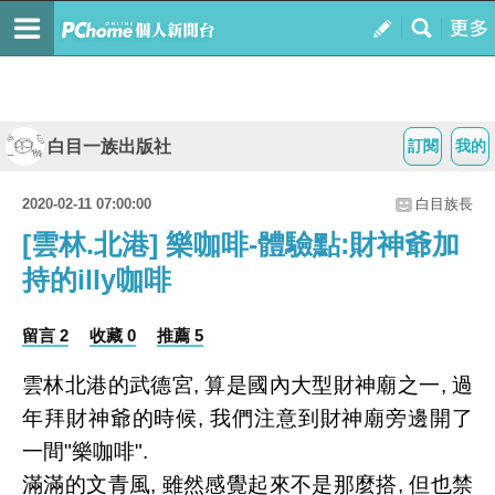
白目一族出版社
訂閱
我的
2020-02-11 07:00:00
白目族長
[雲林.北港] 樂咖啡-體驗點:財神爺加
持的illy咖啡
留言 2
收藏 0
推薦 5
雲林北港的武德宮, 算是國內大型財神廟之一, 過
年拜財神爺的時候, 我們注意到財神廟旁邊開了
一間"樂咖啡".
滿滿的文青風, 雖然感覺起來不是那麼搭, 但也禁