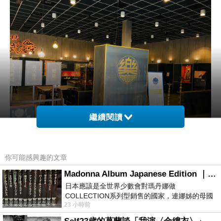
繼續閱讀
你可能感興趣的文章
突然，發現通往結帳櫃檯的側面的牆上，有這麼
一個小小的"illy"招牌, 內行的人就知道, 這是義大
Madonna Album Japanese Edition ｜瑪丹娜專輯們2026年日本版重發系列
日本應該是全世界少數會對瑪丹娜做
利三大國寶之一的illy咖啡公司, 算是世界高品質
COLLECTION系列型銷售的國家，連娜姊的母國
咖啡的翹楚, 更是espersso咖啡標準的制定者.
23 小時前
美國都沒對她這樣過，這全拜在他們到現在唱片
有這塊招牌加持, 不用再多說了, 趕快坐下來點咖