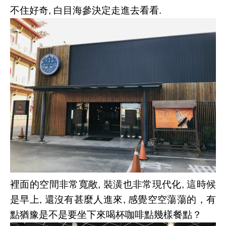
不住好奇, 白目海參決定走進去看看.
裡面的空間非常寬敞, 裝潢也非常現代化, 這時候
是早上, 還沒有甚麼人進來, 感覺空空蕩蕩的，有
點猶豫是不是要坐下來喝杯咖啡點幾樣餐點？