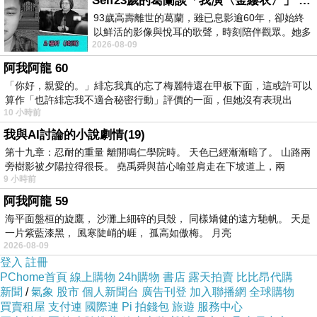
Self23歲的葛蘭談「我演〈金縷衣〉」 #戀上老電影 #粟子 #葛蘭
啡吧!
93歲高壽離世的葛蘭，雖已息影逾60年，卻始終
以鮮活的影像與悅耳的歌聲，時刻陪伴觀眾。她多
2026-08-09
才多藝、陽光開朗的形象，不僅保留在電影
阿我阿龍 60
「你好，親愛的。」緋忘我真的忘了梅麗特還在甲板下面，這或許可以
算作「也許緋忘我不適合秘密行動」評價的一面，但她沒有表現出
10 小時前
我與AI討論的小說劇情(19)
第十九章：忍耐的重量 離開鳴仁學院時。 天色已經漸漸暗了。 山路兩
旁樹影被夕陽拉得很長。 堯禹舜與苗心喻並肩走在下坡道上，兩
9 小時前
阿我阿龍 59
海平面盤桓的旋鷹， 沙灘上細碎的貝殼， 同樣矯健的遠方馳帆。 天是
一片紫藍漆黑， 風寒陡峭的崕， 孤高如傲梅。 月亮
2026-08-09
登入
註冊
PChome首頁
線上購物
24h購物
書店
露天拍賣
比比昂代購
我們一行人其實也有點餓了, 因此決定點各種不
新聞
/
氣象
股市
個人新聞台
廣告刊登
加入聯播網
全球購物
同的東西來吃.
買賣租屋
支付連
國際連
Pi 拍錢包
旅遊
服務中心