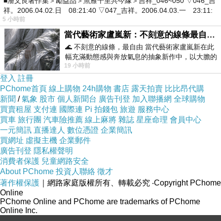
■潘文良著作集＞勵益品＞魚雁千里共今緣＞吉祥_046~050 ▽046_吉
祥。2006.04.02.日 08:21:40 ▽047_吉祥。2006.04.03.一 23:11:
5 小時前
當代藝術家盧嵐新：不刻意的線條最自由，讓色彩流動、筆觸自己說話
🌊 不刻意的線條，最自由 當代藝術家盧嵐新在此
幅充滿動態感與奔放氣息的抽象新作中，以大膽的
19 小時前
藍色顏料在白色畫布上揮灑、壓印與流淌
登入
註冊
PChome首頁
線上購物
24h購物
書店
露天拍賣
比比昂代購
新聞
/
氣象
股市
個人新聞台
廣告刊登
加入聯播網
全球購物
買賣租屋
支付連
國際連
Pi 拍錢包
旅遊
服務中心
買車
旅行團
汽車險推薦
線上麻將
雜誌
星座命理
會員中心
一元簡訊
直播達人
數位憑證
企業簡訊
【DIBOTE】輕量型鋁合金70
買網址
虛擬主機
企業郵件
廣告刊登
隱私權聲明
消費者保護
兒童網路安全
About PChome
投資人聯絡
徵才
著作權保護
｜網路家庭版權所有、轉載必究
‧Copyright PChome
Online
PChome Online and PChome are trademarks of PChome
Online Inc.