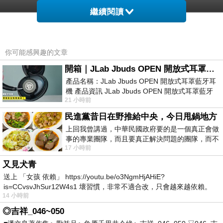
繼續閱讀
非買不可的理由
你可能感興趣的文章
開箱｜JLab Jbuds OPEN 開放式耳罩藍牙耳機 - 設計美學，輕巧、透氣、環境音全物理達成！
產品名稱：JLab Jbuds OPEN 開放式耳罩藍牙耳
★人體工學防滑握把，不易鬆脫
機 產品資訊 JLab Jbuds OPEN 開放式耳罩藍牙
21 小時前
耳機評語：非常有特色，值得喜愛美型工
民進黨昔日在野推給中央，今日甩鍋地方
★保持手握舒適感，長度可依照個人所需延伸
上回我曾講過，中華民國政府要的是一個真正會做
事的專業團隊，而且要真正解決問題的團隊，而不
17 小時前
★擋泥板特殊設計，減輕腳跟、膝蓋的衝擊力道
是只會到處甩鍋的雙標團隊，最近民進黨
又見犬青
送上 「女孩 依賴」 https://youtu.be/o3NgmHjAHiE?
is=CCvsvJhSur12W4s1 壞習慣，非常不適合改，只會越來越依賴。
14 小時前
我害怕的
◎吉祥_046~050