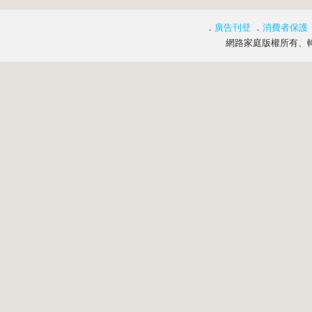
．
廣告刊登
．
消費者保護
網路家庭版權所有、轉載必究 