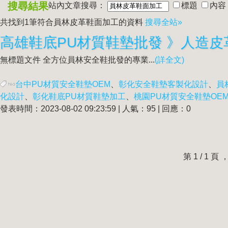
搜尋結果
站內文章搜尋：
標題
內容
共找到1筆符合
員林皮革鞋面加工
的資料
搜尋全站»
無標題文件 全方位員林安全鞋批發的專業...
(詳全文)
台中PU材質安全鞋墊OEM
、
彰化安全鞋墊客製化設計
、
員
化設計
、
彰化鞋底PU材質鞋墊加工
、
桃園PU材質安全鞋墊OE
發表時間：2023-08-02 09:23:59 | 人氣：95 | 回應：0
第 1 / 1 