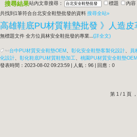
搜尋結果
站內文章搜尋：
標題
內容
共找到1筆符合
台北安全鞋墊批發
的資料
搜尋全站»
無標題文件 全方位員林安全鞋批發的專業...
(詳全文)
台中PU材質安全鞋墊OEM
、
彰化安全鞋墊客製化設計
、
員
化設計
、
彰化鞋底PU材質鞋墊加工
、
桃園PU材質安全鞋墊OE
發表時間：2023-08-02 09:23:59 | 人氣：96 | 回應：0
第 1 / 1 