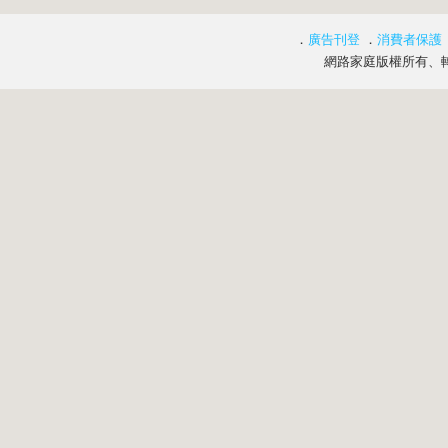
．
廣告刊登
．
消費者保護
網路家庭版權所有、轉載必究 